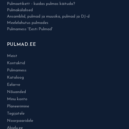
Pulmaetikett - kuidas pulmas käituda?
Pulmakülalised
Ansamblid, pulmad ja muusika, pulmad ja DJ-d
Meelelahutus pulmades
Pulmamess 'Eesti Pulmad'
PULMAD.EE
Meist
Kontaktid
Pulmamess
Kataloog
Eelarve
Nõuanded
Minu konto
Planeerimine
Tegijatele
Noorpaaridele
Abielu.ee