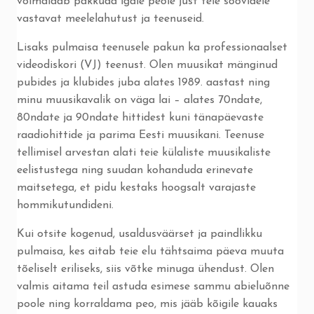
võimaldab pakkuda igale peole just teie soovidele
vastavat meelelahutust ja teenuseid.
Lisaks pulmaisa teenusele pakun ka professionaalset
videodiskori (VJ) teenust. Olen muusikat mänginud
pubides ja klubides juba alates 1989. aastast ning
minu muusikavalik on väga lai – alates 70ndate,
80ndate ja 90ndate hittidest kuni tänapäevaste
raadiohittide ja parima Eesti muusikani. Teenuse
tellimisel arvestan alati teie külaliste muusikaliste
eelistustega ning suudan kohanduda erinevate
maitsetega, et pidu kestaks hoogsalt varajaste
hommikutundideni.
Kui otsite kogenud, usaldusväärset ja paindlikku
pulmaisa, kes aitab teie elu tähtsaima päeva muuta
tõeliselt eriliseks, siis võtke minuga ühendust. Olen
valmis aitama teil astuda esimese sammu abieluõnne
poole ning korraldama peo, mis jääb kõigile kauaks