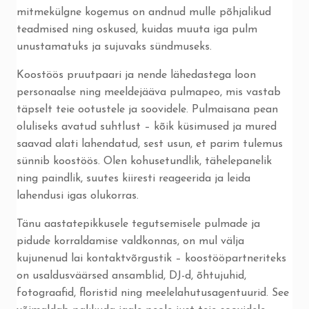
mitmekülgne kogemus on andnud mulle põhjalikud
teadmised ning oskused, kuidas muuta iga pulm
unustamatuks ja sujuvaks sündmuseks.
Koostöös pruutpaari ja nende lähedastega loon
personaalse ning meeldejääva pulmapeo, mis vastab
täpselt teie ootustele ja soovidele. Pulmaisana pean
oluliseks avatud suhtlust – kõik küsimused ja mured
saavad alati lahendatud, sest usun, et parim tulemus
sünnib koostöös. Olen kohusetundlik, tähelepanelik
ning paindlik, suutes kiiresti reageerida ja leida
lahendusi igas olukorras.
Tänu aastatepikkusele tegutsemisele pulmade ja
pidude korraldamise valdkonnas, on mul välja
kujunenud lai kontaktvõrgustik – koostööpartneriteks
on usaldusväärsed ansamblid, DJ-d, õhtujuhid,
fotograafid, floristid ning meelelahutusagentuurid. See