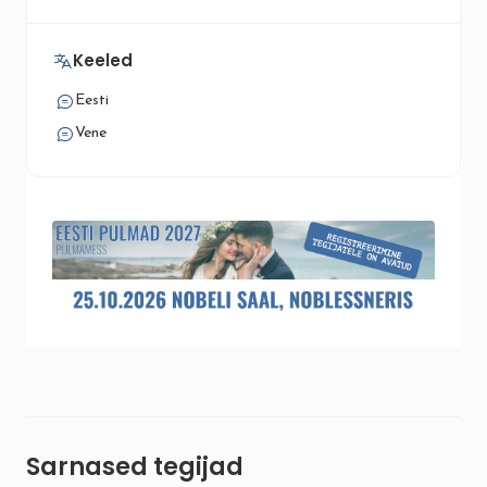
Keeled
Eesti
Vene
Sarnased tegijad