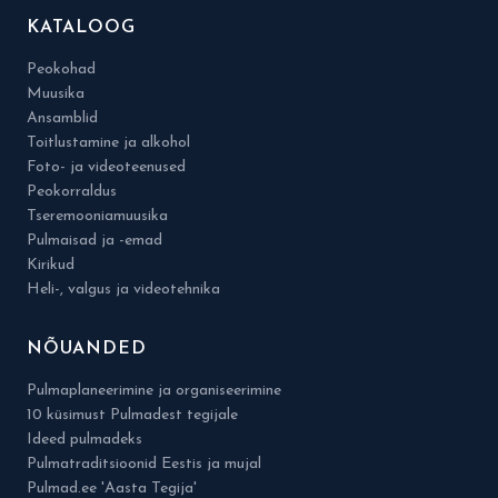
KATALOOG
Peokohad
Muusika
Ansamblid
Toitlustamine ja alkohol
Foto- ja videoteenused
Peokorraldus
Tseremooniamuusika
Pulmaisad ja -emad
Kirikud
Heli-, valgus ja videotehnika
NÕUANDED
Pulmaplaneerimine ja organiseerimine
10 küsimust Pulmadest tegijale
Ideed pulmadeks
Pulmatraditsioonid Eestis ja mujal
Pulmad.ee 'Aasta Tegija'