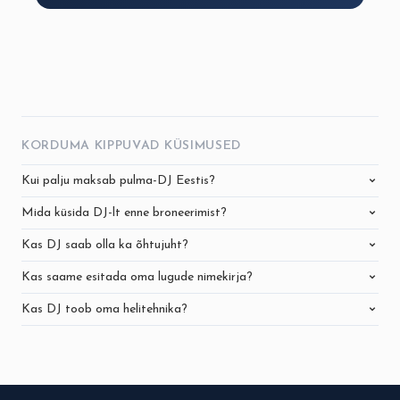
KORDUMA KIPPUVAD KÜSIMUSED
Kui palju maksab pulma-DJ Eestis?
Mida küsida DJ-lt enne broneerimist?
Kas DJ saab olla ka õhtujuht?
Kas saame esitada oma lugude nimekirja?
Kas DJ toob oma helitehnika?