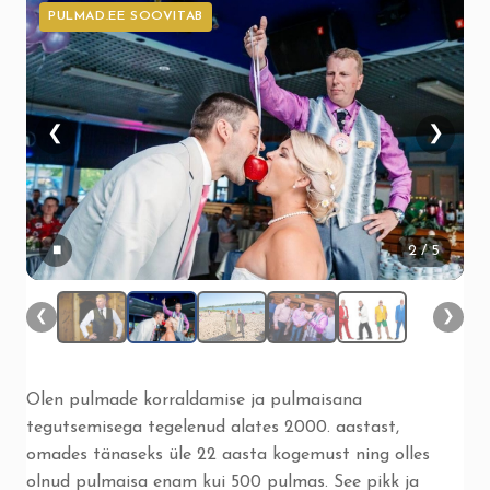
PULMAD.EE SOOVITAB
❮
❯
▮▮
2
/ 5
❮
❯
Olen pulmade korraldamise ja pulmaisana
tegutsemisega tegelenud alates 2000. aastast,
omades tänaseks üle 22 aasta kogemust ning olles
olnud pulmaisa enam kui 500 pulmas. See pikk ja