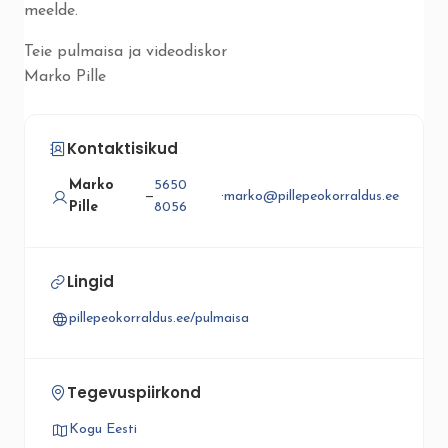
meelde.
Teie pulmaisa ja videodiskor
Marko Pille
Kontaktisikud
Marko
5650
—
·
marko@pillepeokorraldus.ee
Pille
8056
Lingid
pillepeokorraldus.ee/pulmaisa
Tegevuspiirkond
Kogu Eesti