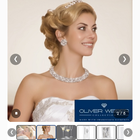
❮
❯
▮▮
2
/ 8
❮
❯