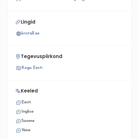
Lingid
kristall.ee
Tegevuspiirkond
Kogu Eesti
Keeled
Eesti
Inglise
Soome
Vene