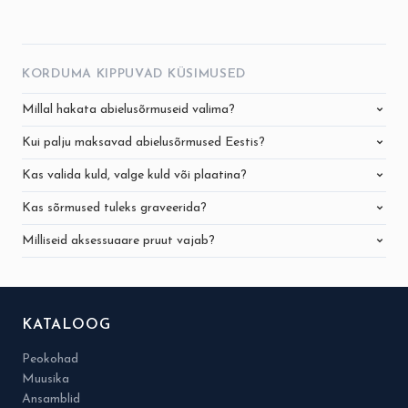
KORDUMA KIPPUVAD KÜSIMUSED
Millal hakata abielusõrmuseid valima?
Kui palju maksavad abielusõrmused Eestis?
Kas valida kuld, valge kuld või plaatina?
Kas sõrmused tuleks graveerida?
Milliseid aksessuaare pruut vajab?
KATALOOG
Peokohad
Muusika
Ansamblid