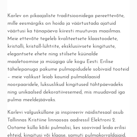
Karlev on pikaajaliste traditsioonidega pereettevõte,
mille eesmärgiks on hoida ja väärtustada ajatuid
väärtusi ka tänapäeva kiiresti muutuvas maailmas.
Meie ettevõte tegeleb kvaliteetsete klaastoodete,
kristalli, kristall-lühtrite, eksklusiivsete kingituste,
elegantsete ehete ning stiilsete küünalde
maaletoomise ja müügiga üle kogu Eesti. Erilise
tähelepanuga pakume pulmapidudele sobivaid tooteid
– meie valikust leiab kaunid pulmaklaasid
noorpaaridele, luksuslikud kingitused tähtpäevadeks
ning unikaalsed dekoratiivesemed, mis muudavad iga
pulma meeldejäävaks.
Karlevi valgusküllane ja inspireeriv näidistesaal asub
Tallinnas Kristiine linnaosas aadressil Elektroni 2.
Ootame külla kõiki pulmalisi, kes soovivad leida erilisi
ehteid, kingitusi või klaase, samuti pulmakorraldajaid,