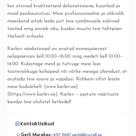
kes otsivad kvaliteetseid dekoratsioone, küünlaid ja
muid peokaunistusi. Meie professionaalne ja sõbralik
meeskond aitab leida just teie sündmusele sobivad
tooted ning annab nõu, kuidas muuta teie tähtpäev
tõeliselt eriliseks.
Karlevi näidistesaal on avatud esmaspäevast
neljapäevani kell 10:00–16:00 ning reedeti kell 10:00–
14:00. Külastage meid ja tutvuge meie laia
tootevalikuga kohapeal või võtke meiega ühendust, et
arutada teie soove ja vajadusi. Rohkem infot leiate
meie kodulehelt: [www.karlev.ee]
(https://www.karlev.ee). Karlev – ajatute väärtuste
kandja teie olulistel hetkedel!
Kontaktisikud
Gerli Murakas
—
657 9687
·
gerli@kristall.ee