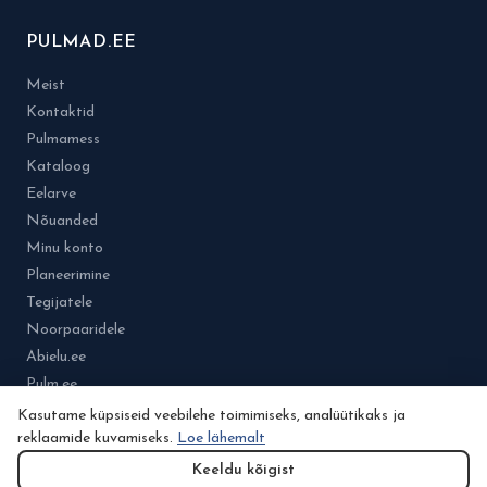
PULMAD.EE
Meist
Kontaktid
Pulmamess
Kataloog
Eelarve
Nõuanded
Minu konto
Planeerimine
Tegijatele
Noorpaaridele
Abielu.ee
Pulm.ee
Kasutame küpsiseid veebilehe toimimiseks, analüütikaks ja
reklaamide kuvamiseks.
Loe lähemalt
Keeldu kõigist
© 2026 Osa Pulmad.ee.grupist. Kõik õigused kaitstud.