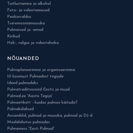
Toitlustamine ja alkohol
Foto- ja videoteenused
Peokorraldus
Tseremooniamuusika
Pulmaisad ja -emad
Kirikud
Heli-, valgus ja videotehnika
NÕUANDED
Pulmaplaneerimine ja organiseerimine
10 küsimust Pulmadest tegijale
Ideed pulmadeks
Pulmatraditsioonid Eestis ja mujal
Pulmad.ee 'Aasta Tegija'
Pulmaetikett - kuidas pulmas käituda?
Pulmakülalised
Ansamblid, pulmad ja muusika, pulmad ja DJ-d
Meelelahutus pulmades
Pulmamess 'Eesti Pulmad'