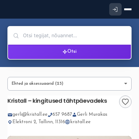
Otsi
Kristall – kingitused tähtpäevadeks
gerli@kristall.ee
657 9687
Gerli Murakas
Elektroni 2, Tallinn, 11316
kristall.ee