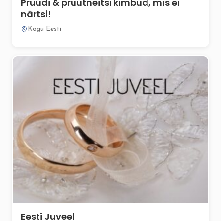
Pruudi & pruutneitsi kimbud, mis ei
närtsi!
Kogu Eesti
Eesti Juveel