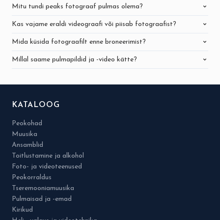
Mitu tundi peaks fotograaf pulmas olema?
Kas vajame eraldi videograafi või piisab fotograafist?
Mida küsida fotograafilt enne broneerimist?
Millal saame pulmapildid ja -video kätte?
KATALOOG
Peokohad
Muusika
Ansamblid
Toitlustamine ja alkohol
Foto- ja videoteenused
Peokorraldus
Tseremooniamuusika
Pulmaisad ja -emad
Kirikud