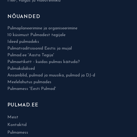
Heli-, valgus ja videotehnika
NÕUANDED
Pulmaplaneerimine ja organiseerimine
10 küsimust Pulmadest tegijale
Ideed pulmadeks
Pulmatraditsioonid Eestis ja mujal
Pulmad.ee 'Aasta Tegija'
Pulmaetikett - kuidas pulmas käituda?
Pulmakülalised
Ansamblid, pulmad ja muusika, pulmad ja DJ-d
Meelelahutus pulmades
Pulmamess 'Eesti Pulmad'
PULMAD.EE
Meist
Kontaktid
Pulmamess