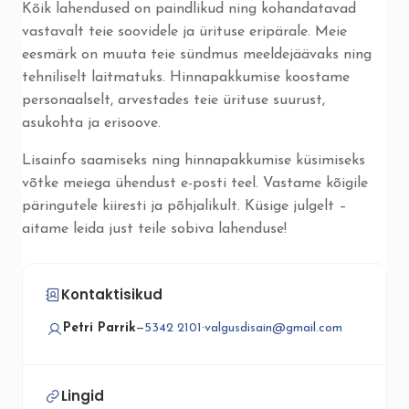
Kõik lahendused on paindlikud ning kohandatavad
vastavalt teie soovidele ja ürituse eripärale. Meie
eesmärk on muuta teie sündmus meeldejäävaks ning
tehniliselt laitmatuks. Hinnapakkumise koostame
personaalselt, arvestades teie ürituse suurust,
asukohta ja erisoove.
Lisainfo saamiseks ning hinnapakkumise küsimiseks
võtke meiega ühendust e-posti teel. Vastame kõigile
päringutele kiiresti ja põhjalikult. Küsige julgelt –
aitame leida just teile sobiva lahenduse!
Kontaktisikud
Petri Parrik
—
5342 2101
·
valgusdisain@gmail.com
Lingid