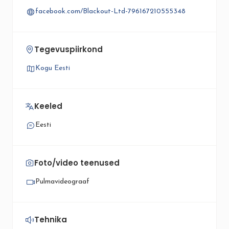
facebook.com/Blackout-Ltd-796167210555348
Tegevuspiirkond
Kogu Eesti
Keeled
Eesti
Foto/video teenused
Pulmavideograaf
Tehnika