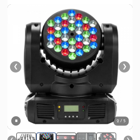
❮
❯
▮▮
2
/ 5
❮
❯