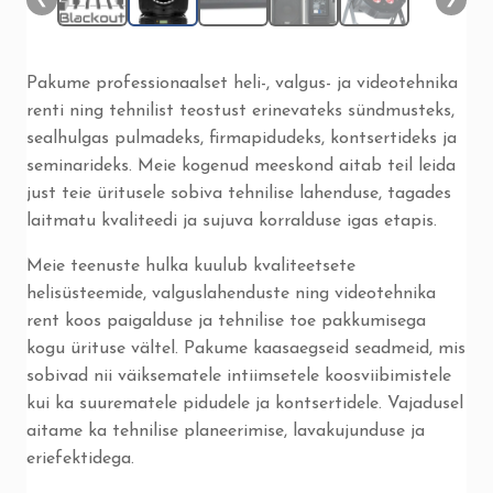
Pakume professionaalset heli-, valgus- ja videotehnika
renti ning tehnilist teostust erinevateks sündmusteks,
sealhulgas pulmadeks, firmapidudeks, kontsertideks ja
seminarideks. Meie kogenud meeskond aitab teil leida
just teie üritusele sobiva tehnilise lahenduse, tagades
laitmatu kvaliteedi ja sujuva korralduse igas etapis.
Meie teenuste hulka kuulub kvaliteetsete
helisüsteemide, valguslahenduste ning videotehnika
rent koos paigalduse ja tehnilise toe pakkumisega
kogu ürituse vältel. Pakume kaasaegseid seadmeid, mis
sobivad nii väiksematele intiimsetele koosviibimistele
kui ka suurematele pidudele ja kontsertidele. Vajadusel
aitame ka tehnilise planeerimise, lavakujunduse ja
eriefektidega.