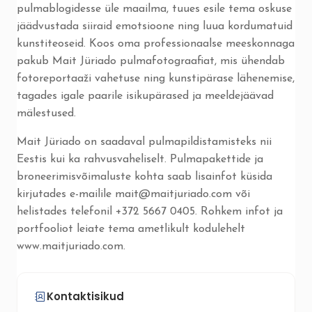
pulmablogidesse üle maailma, tuues esile tema oskuse
jäädvustada siiraid emotsioone ning luua kordumatuid
kunstiteoseid. Koos oma professionaalse meeskonnaga
pakub Mait Jüriado pulmafotograafiat, mis ühendab
fotoreportaaži vahetuse ning kunstipärase lähenemise,
tagades igale paarile isikupärased ja meeldejäävad
mälestused.
Mait Jüriado on saadaval pulmapildistamisteks nii
Eestis kui ka rahvusvaheliselt. Pulmapakettide ja
broneerimisvõimaluste kohta saab lisainfot küsida
kirjutades e-mailile mait@maitjuriado.com või
helistades telefonil +372 5667 0405. Rohkem infot ja
portfooliot leiate tema ametlikult kodulehelt
www.maitjuriado.com.
Kontaktisikud