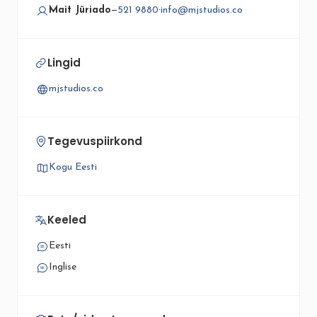
Mait Jüriado
—
521 9880
·
info@mjstudios.co
Lingid
mjstudios.co
Tegevuspiirkond
Kogu Eesti
Keeled
Eesti
Inglise