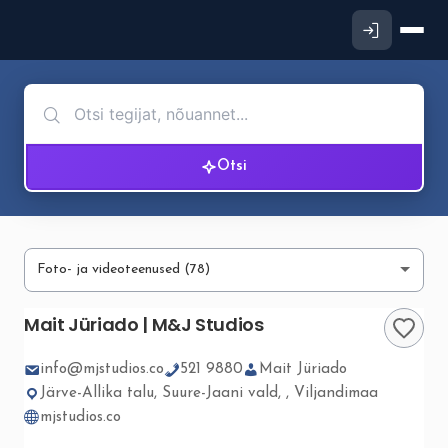
Otsi
Mait Jüriado | M&J Studios
info@mjstudios.co
521 9880
Mait Jüriado
Järve-Allika talu, Suure-Jaani vald, , Viljandimaa
mjstudios.co