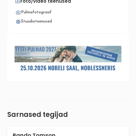
Foto/video teenused
Pulmafotograaf
Stuudioteenused
Sarnased tegijad
Rando Tomson