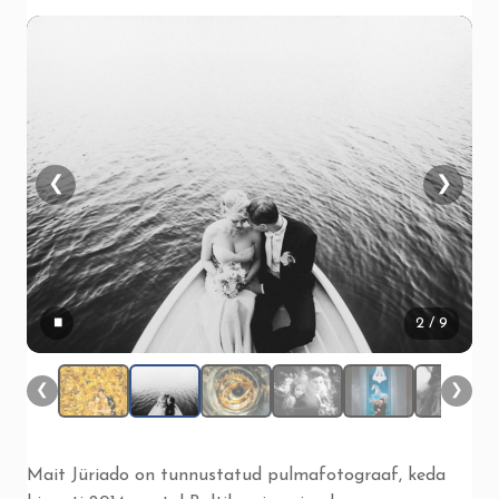
❮
❯
▮▮
2
/ 9
❮
❯
Mait Jüriado on tunnustatud pulmafotograaf, keda