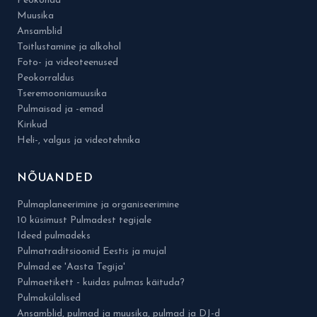
Peokohad
Muusika
Ansamblid
Toitlustamine ja alkohol
Foto- ja videoteenused
Peokorraldus
Tseremooniamuusika
Pulmaisad ja -emad
Kirikud
Heli-, valgus ja videotehnika
NÕUANDED
Pulmaplaneerimine ja organiseerimine
10 küsimust Pulmadest tegijale
Ideed pulmadeks
Pulmatraditsioonid Eestis ja mujal
Pulmad.ee 'Aasta Tegija'
Pulmaetikett - kuidas pulmas käituda?
Pulmakülalised
Ansamblid, pulmad ja muusika, pulmad ja DJ-d