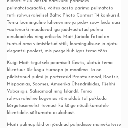
hinnati 2014. aastal Baltikumi parimaks
pulmafotograafiks, võites aasta parima pulmafoto
tiitli rahvusvahelisel Baltic Photo Contest '14 konkursil.
Tema loominguline lähenemine ja pidev soov leida uusi
vaatenurki muudavad iga jäädvustatud pulma
ainulaadseks ning eriliseks. Mait Jüriado fotod on
tuntud oma viimistletud stiili, loomingulisuse ja ajatu
elegantsi poolest, mis peegeldub igas tema töös.
Kuigi Mait tegutseb peamiselt Eestis, ulatub tema
klientuur üle kogu Euroopa ja maailma. Ta on
pildistanud pulmi ja portreesid Prantsusmaal, Rootsis,
Hispaanias, Soomes, Ameerika Ühendriikides, Tšehhi
Vabariigis, Saksamaal ning Islandil. Tema
rahvusvaheline kogemus võimaldab tal pakkuda
kõrgetasemelist teenust ka kõige nõudlikumatele
klientidele, sõltumata asukohast.
Maiti pulmapildid on jõudnud paljudesse mainekatesse