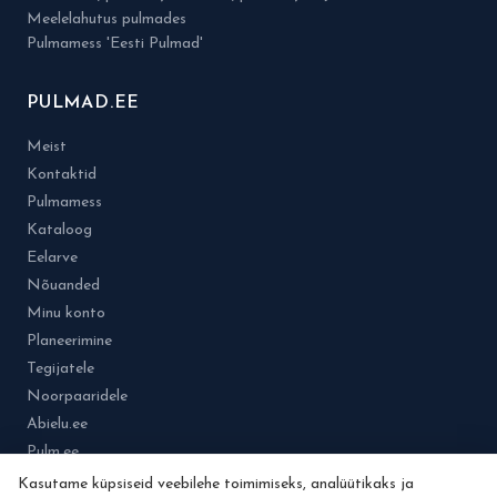
Meelelahutus pulmades
Pulmamess 'Eesti Pulmad'
PULMAD.EE
Meist
Kontaktid
Pulmamess
Kataloog
Eelarve
Nõuanded
Minu konto
Planeerimine
Tegijatele
Noorpaaridele
Abielu.ee
Pulm.ee
Kasutame küpsiseid veebilehe toimimiseks, analüütikaks ja