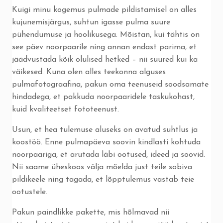
Kuigi minu kogemus pulmade pildistamisel on alles
kujunemisjärgus, suhtun igasse pulma suure
pühendumuse ja hoolikusega. Mõistan, kui tähtis on
see päev noorpaarile ning annan endast parima, et
jäädvustada kõik olulised hetked – nii suured kui ka
väikesed. Kuna olen alles teekonna alguses
pulmafotograafina, pakun oma teenuseid soodsamate
hindadega, et pakkuda noorpaaridele taskukohast,
kuid kvaliteetset fototeenust.
Usun, et hea tulemuse aluseks on avatud suhtlus ja
koostöö. Enne pulmapäeva soovin kindlasti kohtuda
noorpaariga, et arutada läbi ootused, ideed ja soovid.
Nii saame üheskoos välja mõelda just teile sobiva
pildikeele ning tagada, et lõpptulemus vastab teie
ootustele.
Pakun paindlikke pakette, mis hõlmavad nii