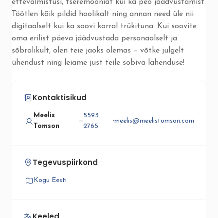
ettevalmistusi, tseremooniat kui ka peo jäädvustamist.
Töötlen kõik pildid hoolikalt ning annan need üle nii
digitaalselt kui ka soovi korral trükituna. Kui soovite
oma erilist päeva jäädvustada personaalselt ja
sõbralikult, olen teie jaoks olemas – võtke julgelt
ühendust ning leiame just teile sobiva lahenduse!
Kontaktisikud
Meelis
5593
—
·
meelis@meelistomson.com
Tomson
2765
Tegevuspiirkond
Kogu Eesti
Keeled