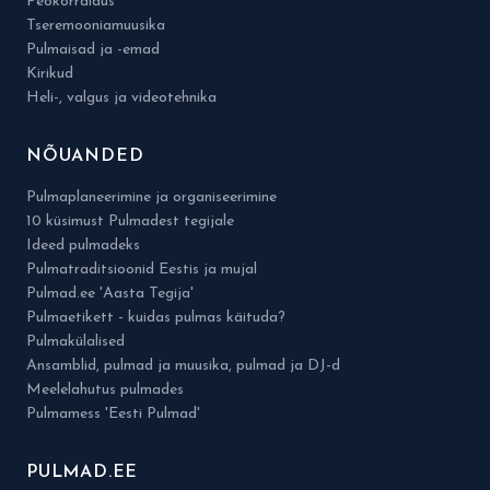
Peokorraldus
Tseremooniamuusika
Pulmaisad ja -emad
Kirikud
Heli-, valgus ja videotehnika
NÕUANDED
Pulmaplaneerimine ja organiseerimine
10 küsimust Pulmadest tegijale
Ideed pulmadeks
Pulmatraditsioonid Eestis ja mujal
Pulmad.ee 'Aasta Tegija'
Pulmaetikett - kuidas pulmas käituda?
Pulmakülalised
Ansamblid, pulmad ja muusika, pulmad ja DJ-d
Meelelahutus pulmades
Pulmamess 'Eesti Pulmad'
PULMAD.EE