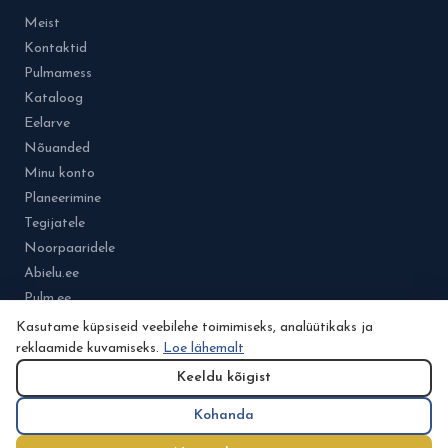
Meist
Kontaktid
Pulmamess
Kataloog
Eelarve
Nõuanded
Minu konto
Planeerimine
Tegijatele
Noorpaaridele
Abielu.ee
Pulm.ee
Kasutame küpsiseid veebilehe toimimiseks, analüütikaks ja
reklaamide kuvamiseks.
Loe lähemalt
Keeldu kõigist
© 2026 Osa Pulmad.ee.grupist. Kõik õigused kaitstud.
Kasutustingimused
Kohanda
Küpsisepoliitika