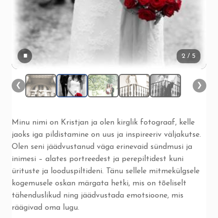
▮▮
2
/ 5
❮
❯
Minu nimi on Kristjan ja olen kirglik fotograaf, kelle
jaoks iga pildistamine on uus ja inspireeriv väljakutse.
Olen seni jäädvustanud väga erinevaid sündmusi ja
inimesi – alates portreedest ja perepiltidest kuni
ürituste ja looduspiltideni. Tänu sellele mitmekülgsele
kogemusele oskan märgata hetki, mis on tõeliselt
tähenduslikud ning jäädvustada emotsioone, mis
räägivad oma lugu.