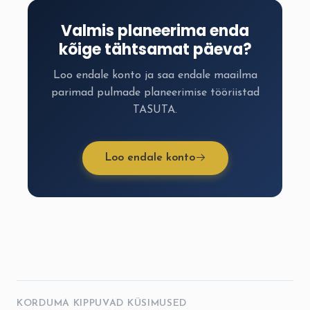
Valmis planeerima enda
kõige tähtsamat päeva?
Loo endale konto ja saa endale maailma
parimad pulmade planeerimise tööriistad
TASUTA.
Loo endale konto
KORDUMA KIPPUVAD KÜSIMUSED