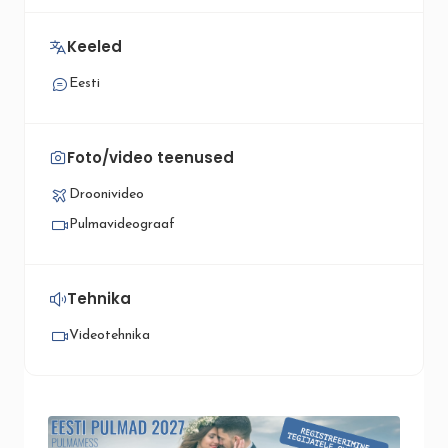
Keeled
Eesti
Foto/video teenused
Droonivideo
Pulmavideograaf
Tehnika
Videotehnika