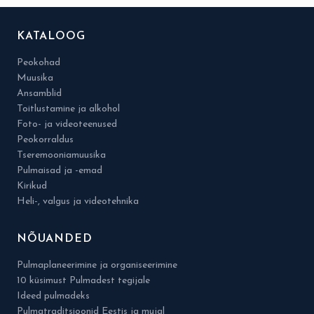
KATALOOG
Peokohad
Muusika
Ansamblid
Toitlustamine ja alkohol
Foto- ja videoteenused
Peokorraldus
Tseremooniamuusika
Pulmaisad ja -emad
Kirikud
Heli-, valgus ja videotehnika
NÕUANDED
Pulmaplaneerimine ja organiseerimine
10 küsimust Pulmadest tegijale
Ideed pulmadeks
Pulmatraditsioonid Eestis ja mujal