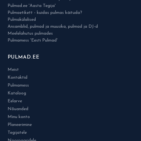
Pulmad.ee 'Aasta Tegija'
Pulmaetikett - kuidas pulmas käituda?
Pulmakülalised
Ansamblid, pulmad ja muusika, pulmad ja DJ-d
Meelelahutus pulmades
Pulmamess 'Eesti Pulmad'
PULMAD.EE
Meist
Kontaktid
Pulmamess
Kataloog
Eelarve
Nõuanded
Minu konto
Planeerimine
Tegijatele
Noorpaaridele