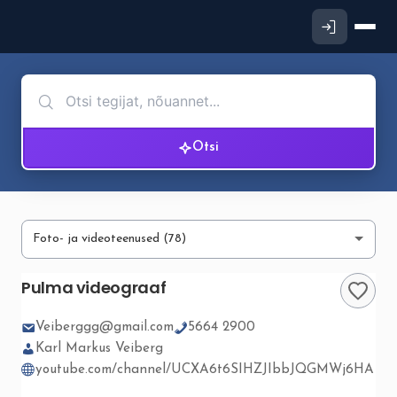
Otsi
Pulma videograaf
Veiberggg@gmail.com
5664 2900
Karl Markus Veiberg
youtube.com/channel/UCXA6t6SIHZJIbbJQGMWj6HA