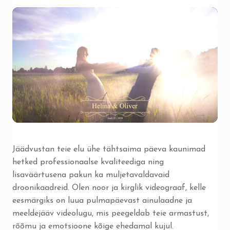
Jäädvustan teie elu ühe tähtsaima päeva kaunimad
hetked professionaalse kvaliteediga ning
lisaväärtusena pakun ka muljetavaldavaid
droonikaadreid. Olen noor ja kirglik videograaf, kelle
eesmärgiks on luua pulmapäevast ainulaadne ja
meeldejääv videolugu, mis peegeldab teie armastust,
rõõmu ja emotsioone kõige ehedamal kujul.