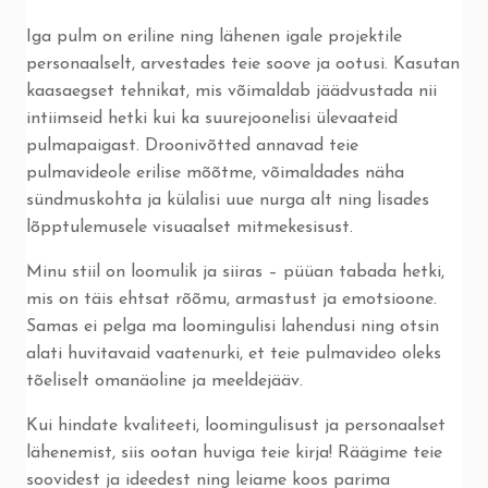
Iga pulm on eriline ning lähenen igale projektile
personaalselt, arvestades teie soove ja ootusi. Kasutan
kaasaegset tehnikat, mis võimaldab jäädvustada nii
intiimseid hetki kui ka suurejoonelisi ülevaateid
pulmapaigast. Droonivõtted annavad teie
pulmavideole erilise mõõtme, võimaldades näha
sündmuskohta ja külalisi uue nurga alt ning lisades
lõpptulemusele visuaalset mitmekesisust.
Minu stiil on loomulik ja siiras – püüan tabada hetki,
mis on täis ehtsat rõõmu, armastust ja emotsioone.
Samas ei pelga ma loomingulisi lahendusi ning otsin
alati huvitavaid vaatenurki, et teie pulmavideo oleks
tõeliselt omanäoline ja meeldejääv.
Kui hindate kvaliteeti, loomingulisust ja personaalset
lähenemist, siis ootan huviga teie kirja! Räägime teie
soovidest ja ideedest ning leiame koos parima