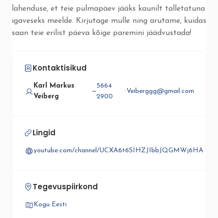
lahenduse, et teie pulmapäev jääks kaunilt talletatuna
igaveseks meelde. Kirjutage mulle ning arutame, kuidas
saan teie erilist päeva kõige paremini jäädvustada!
Kontaktisikud
Karl Markus
5664
—
·
Veiberggg@gmail.com
Veiberg
2900
Lingid
youtube.com/channel/UCXA6t6SIHZJIbbJQGMWj6HA
Tegevuspiirkond
Kogu Eesti