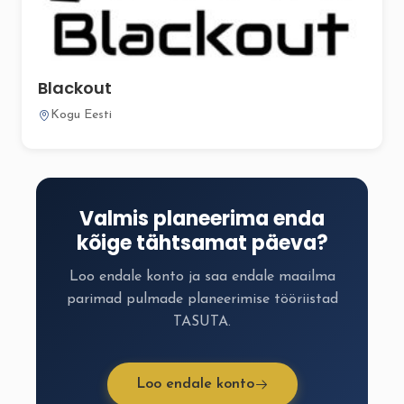
Blackout
Kogu Eesti
Valmis planeerima enda
kõige tähtsamat päeva?
Loo endale konto ja saa endale maailma
parimad pulmade planeerimise tööriistad
TASUTA.
Loo endale konto