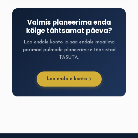
Valmis planeerima enda
kõige tähtsamat päeva?
Loo endale konto ja saa endale maailma
parimad pulmade planeerimise tööriistad
TASUTA.
Loo endale konto