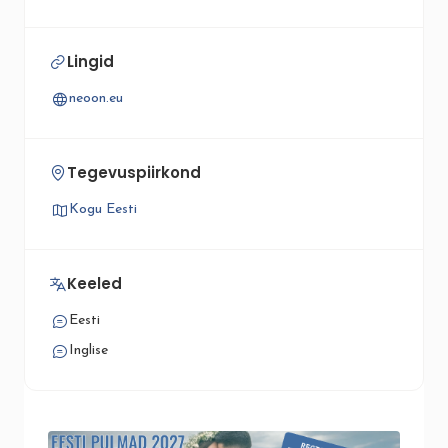
Lingid
neoon.eu
Tegevuspiirkond
Kogu Eesti
Keeled
Eesti
Inglise