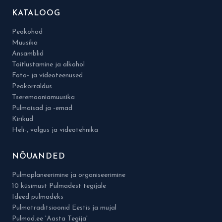
KATALOOG
Peokohad
Muusika
Ansamblid
Toitlustamine ja alkohol
Foto- ja videoteenused
Peokorraldus
Tseremooniamuusika
Pulmaisad ja -emad
Kirikud
Heli-, valgus ja videotehnika
NÕUANDED
Pulmaplaneerimine ja organiseerimine
10 küsimust Pulmadest tegijale
Ideed pulmadeks
Pulmatraditsioonid Eestis ja mujal
Pulmad.ee 'Aasta Tegija'