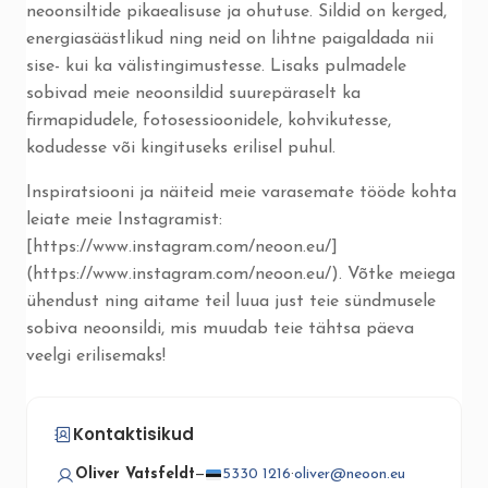
neoonsiltide pikaealisuse ja ohutuse. Sildid on kerged,
energiasäästlikud ning neid on lihtne paigaldada nii
sise- kui ka välistingimustesse. Lisaks pulmadele
sobivad meie neoonsildid suurepäraselt ka
firmapidudele, fotosessioonidele, kohvikutesse,
kodudesse või kingituseks erilisel puhul.
Inspiratsiooni ja näiteid meie varasemate tööde kohta
leiate meie Instagramist:
[https://www.instagram.com/neoon.eu/]
(https://www.instagram.com/neoon.eu/). Võtke meiega
ühendust ning aitame teil luua just teie sündmusele
sobiva neoonsildi, mis muudab teie tähtsa päeva
veelgi erilisemaks!
Kontaktisikud
Oliver Vatsfeldt
—
5330 1216
·
oliver@neoon.eu