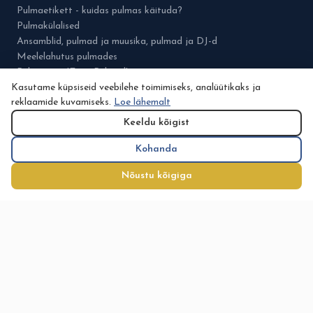
Pulmaetikett - kuidas pulmas käituda?
Pulmakülalised
Ansamblid, pulmad ja muusika, pulmad ja DJ-d
Meelelahutus pulmades
Pulmamess 'Eesti Pulmad'
Kasutame küpsiseid veebilehe toimimiseks, analüütikaks ja
reklaamide kuvamiseks.
Loe lähemalt
PULMAD.EE
Keeldu kõigist
Meist
Kohanda
Kontaktid
Pulmamess
Nõustu kõigiga
Kataloog
Eelarve
Nõuanded
Minu konto
Planeerimine
Tegijatele
Noorpaaridele
Abielu.ee