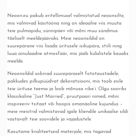
Neoon.eu pakub eritellimusel valmistatud neoonsilte,
mis valmivad käsitööna ning on ideaalne viis muuta
teie pulmapidu, sünnipäev või mõni muu sündmus
tõeliselt meeldejäävaks. Meie neoonsildid on
suurepärane viis lisada üritusele isikupära, stiili ning
luua ainulaadne atmosfäär, mis jääb külalistele kauaks
meelde.
Neoonsildid sobivad suurepäraselt fototaustadele,
pakkudes pilkupüüdvat dekoratsiooni, mis toob esile
teie ürituse teema ja loob mõnusa vibe’i. Olgu sooviks
klassikaline “Just Married”, pruutpaari nimed, mõni
inspireeriv tsitaat või hoopis omanäoline kujundus –
meie meistrid valmistavad igale kliendile unikaalse sildi
vastavalt teie soovidele ja vajadustele.
Kasutame kvaliteetseid materjale, mis tagavad