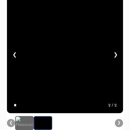
❮
❯
▮▮
2
/ 2
❮
❯