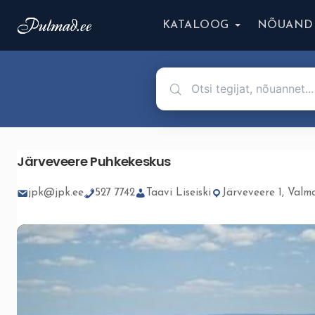
KATALOOG
NÕUAND
Järveveere Puhkekeskus
jpk@jpk.ee
527 7742
Taavi Liseiski
Järveveere 1, Valm