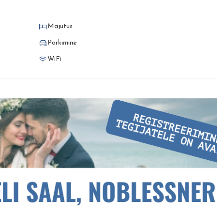
Majutus
Parkimine
WiFi