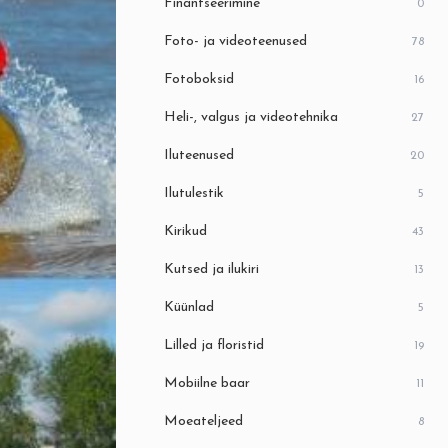
Finantseerimine
0
Foto- ja videoteenused
78
Fotoboksid
16
Heli-, valgus ja videotehnika
27
Iluteenused
20
Ilutulestik
5
Kirikud
43
Kutsed ja ilukiri
13
Küünlad
5
Lilled ja floristid
19
Mobiilne baar
11
Moeateljeed
8