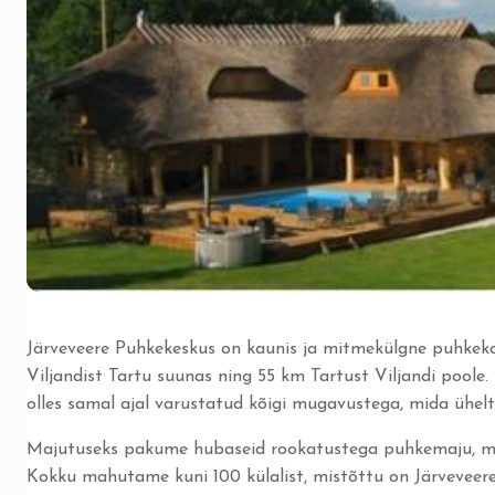
Järveveere Puhkekeskus on kaunis ja mitmekülgne puhkekoh
Viljandist Tartu suunas ning 55 km Tartust Viljandi poole
olles samal ajal varustatud kõigi mugavustega, mida ühel
Majutuseks pakume hubaseid rookatustega puhkemaju, mis 
Kokku mahutame kuni 100 külalist, mistõttu on Järveveer