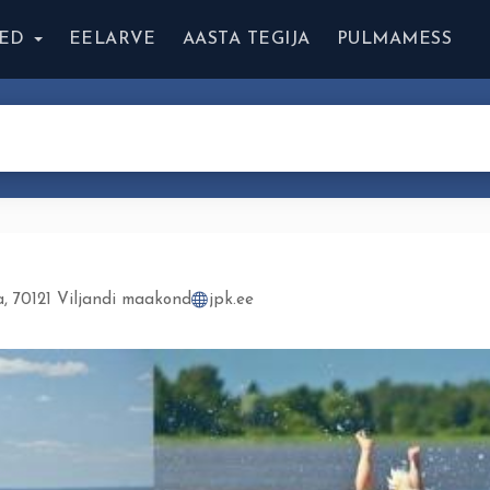
ED
EELARVE
AASTA TEGIJA
PULMAMESS
a, 70121 Viljandi maakond
jpk.ee