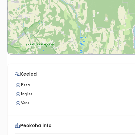
Keeled
Eesti
Inglise
Vene
Peokoha info