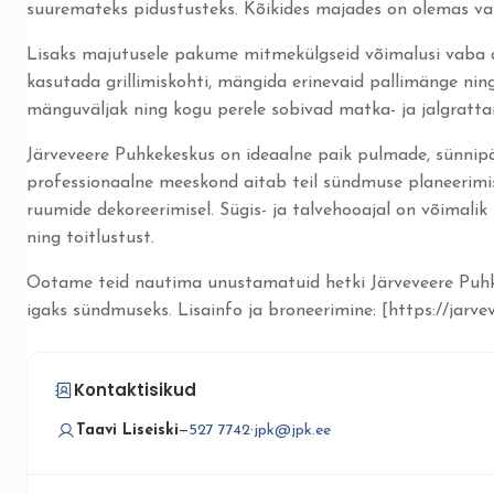
suuremateks pidustusteks. Kõikides majades on olemas vaja
Lisaks majutusele pakume mitmekülgseid võimalusi vaba a
kasutada grillimiskohti, mängida erinevaid pallimänge nin
mänguväljak ning kogu perele sobivad matka- ja jalgratta
Järveveere Puhkekeskus on ideaalne paik pulmade, sünnip
professionaalne meeskond aitab teil sündmuse planeerimise
ruumide dekoreerimisel. Sügis- ja talvehooajal on võimali
ning toitlustust.
Ootame teid nautima unustamatuid hetki Järveveere Puhke
igaks sündmuseks. Lisainfo ja broneerimine: [https://jarvev
Kontaktisikud
Taavi Liseiski
—
527 7742
·
jpk@jpk.ee