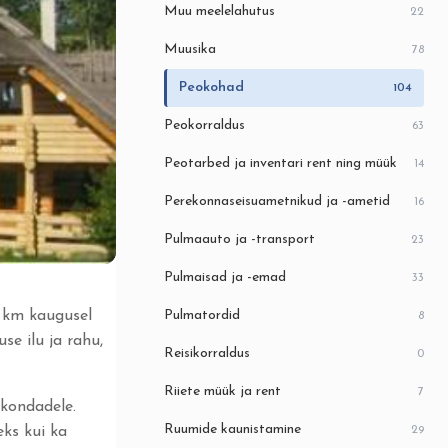
Muu meelelahutus
22
Muusika
78
Peokohad
104
Peokorraldus
63
Peotarbed ja inventari rent ning müük
14
Perekonnaseisuametnikud ja -ametid
16
Pulmaauto ja -transport
23
Pulmaisad ja -emad
33
5 km kaugusel
Pulmatordid
8
e ilu ja rahu,
Reisikorraldus
0
Riiete müük ja rent
7
skondadele.
Ruumide kaunistamine
29
ks kui ka