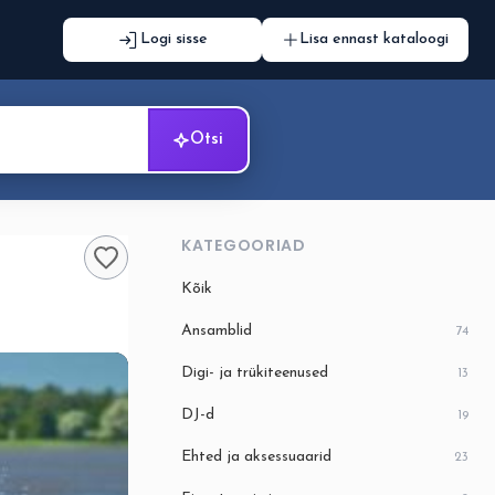
Logi sisse
Lisa ennast kataloogi
Otsi
KATEGOORIAD
Kõik
Ansamblid
74
Digi- ja trükiteenused
13
DJ-d
19
Ehted ja aksessuaarid
23