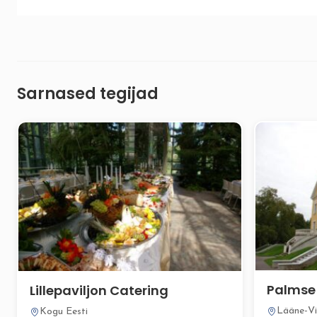
Sarnased tegijad
Palmse
Lillepaviljon Catering
Lääne-V
Kogu Eesti