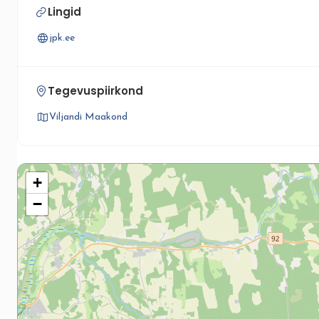
Lingid
jpk.ee
Tegevuspiirkond
Viljandi Maakond
+
−