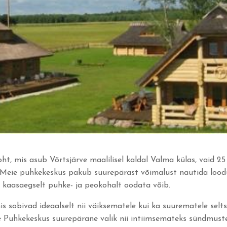
t, mis asub Võrtsjärve maalilisel kaldal Valma külas, vaid 2
. Meie puhkekeskus pakub suurepärast võimalust nautida loodus
t kaasaegselt puhke- ja peokohalt oodata võib.
sobivad ideaalselt nii väiksematele kui ka suurematele selt
e Puhkekeskus suurepärane valik nii intiimsemateks sündmuste