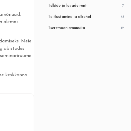
Telkide ja lavade rent
7
namõnusid,
Toitlustamine ja alkohol
68
on olemas
Tseremooniamuusika
42
damiseks. Meie
ng abistades
d seminariruume
lse keskkonna