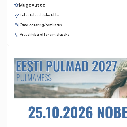
Mugavused
Luba teha ilutulestikku
Oma catering/toitlustus
Pruudituba ettevalmistuseks