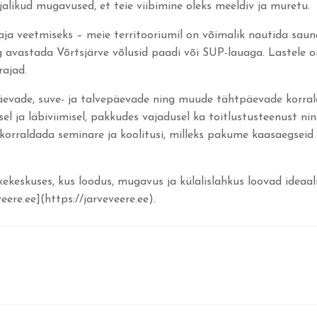
likud mugavused, et teie viibimine oleks meeldiv ja muretu.
ja veetmiseks – meie territooriumil on võimalik nautida sau
g avastada Võrtsjärve võlusid paadi või SUP-lauaga. Lastele 
rajad.
äevade, suve- ja talvepäevade ning muude tähtpäevade korral
l ja läbiviimisel, pakkudes vajadusel ka toitlustusteenust ni
k korraldada seminare ja koolitusi, milleks pakume kaasaegsei
keskuses, kus loodus, mugavus ja külalislahkus loovad ideaa
eere.ee](https://jarveveere.ee).