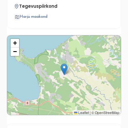
Tegevuspiirkond
Harju maakond
+
−
Leaflet
|
©
OpenStreetMap