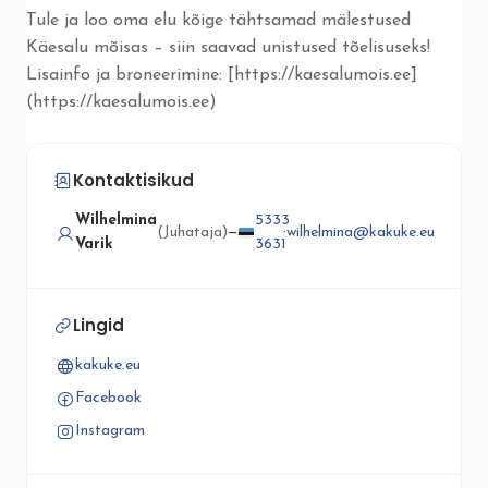
Tule ja loo oma elu kõige tähtsamad mälestused
Käesalu mõisas – siin saavad unistused tõelisuseks!
Lisainfo ja broneerimine: [https://kaesalumois.ee]
(https://kaesalumois.ee)
Kontaktisikud
Wilhelmina
5333
(Juhataja)
—
·
wilhelmina@kakuke.eu
Varik
3631
Lingid
kakuke.eu
Facebook
Instagram