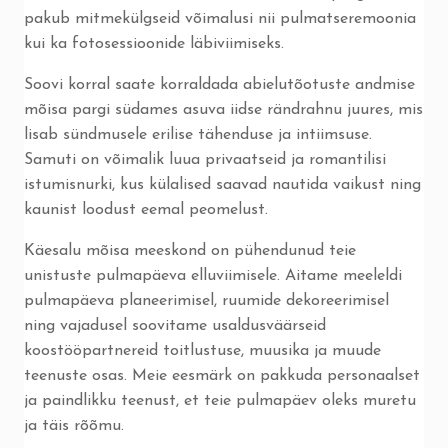
pakub mitmekülgseid võimalusi nii pulmatseremoonia
kui ka fotosessioonide läbiviimiseks.
Soovi korral saate korraldada abielutõotuste andmise
mõisa pargi südames asuva iidse rändrahnu juures, mis
lisab sündmusele erilise tähenduse ja intiimsuse.
Samuti on võimalik luua privaatseid ja romantilisi
istumisnurki, kus külalised saavad nautida vaikust ning
kaunist loodust eemal peomelust.
Käesalu mõisa meeskond on pühendunud teie
unistuste pulmapäeva elluviimisele. Aitame meeleldi
pulmapäeva planeerimisel, ruumide dekoreerimisel
ning vajadusel soovitame usaldusväärseid
koostööpartnereid toitlustuse, muusika ja muude
teenuste osas. Meie eesmärk on pakkuda personaalset
ja paindlikku teenust, et teie pulmapäev oleks muretu
ja täis rõõmu.