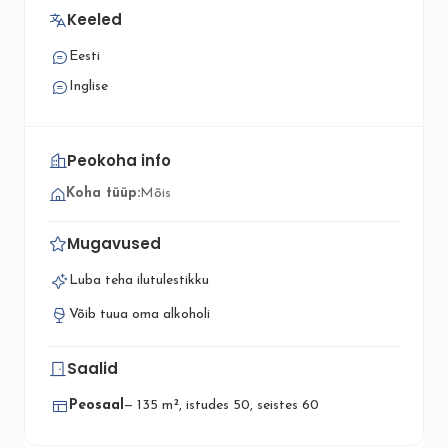
Keeled
Eesti
Inglise
Peokoha info
Koha tüüp:
Mõis
Mugavused
Luba teha ilutulestikku
Võib tuua oma alkoholi
Saalid
Peosaal
— 135 m², istudes 50, seistes 60