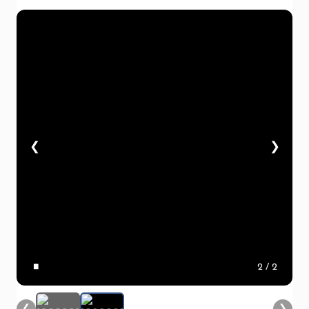
❮
❯
▮▮
2
/ 2
❮
❯