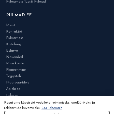
Pulmamess 'Eesti Pulmad'
PULMAD.EE
Meist
Kontaktid
Pulmamess
Kataloog
Eelarve
Nõuanded
Minu konto
Planeerimine
Tegijatele
Noorpaaridele
Abielu.ee
Pulm.ee
Kasutame küpsiseid veebilehe toimimiseks, analüütikaks ja
reklaamide kuvamiseks.
Loe lähemalt