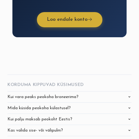
Loo endale konto
KORDUMA KIPPUVAD KÜSIMUSED
Kui vara peaks peokoha broneerima?
Mida küsida peokoha külastusel?
Kui palju maksab peokoht Eestis?
Kas valida sise- või välipulm?