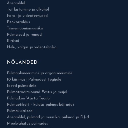
Ansamblid
Toitlustamine ja alkohol
Foto- ja videoteenused
Peokorraldus
Tseremooniamuusika
Pulmaisad ja -emad
Kirikud
Heli-, valgus ja videotehnika
NÕUANDED
Pulmaplaneerimine ja organiseerimine
10 küsimust Pulmadest tegijale
Ideed pulmadeks
Pulmatraditsioonid Eestis ja mujal
Pulmad.ee 'Aasta Tegija'
Pulmaetikett - kuidas pulmas käituda?
Pulmakülalised
Ansamblid, pulmad ja muusika, pulmad ja DJ-d
Meelelahutus pulmades