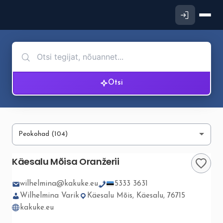
Otsi
Käesalu Mõisa Oranžerii
wilhelmina@kakuke.eu
5333 3631
Wilhelmina Varik
Käesalu Mõis, Käesalu, 76715
kakuke.eu