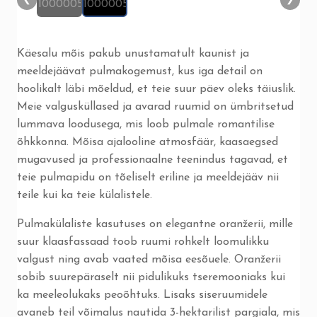
Käesalu mõis pakub unustamatult kaunist ja
meeldejäävat pulmakogemust, kus iga detail on
hoolikalt läbi mõeldud, et teie suur päev oleks täiuslik.
Meie valgusküllased ja avarad ruumid on ümbritsetud
lummava loodusega, mis loob pulmale romantilise
õhkkonna. Mõisa ajalooline atmosfäär, kaasaegsed
mugavused ja professionaalne teenindus tagavad, et
teie pulmapidu on tõeliselt eriline ja meeldejääv nii
teile kui ka teie külalistele.
Pulmakülaliste kasutuses on elegantne oranžerii, mille
suur klaasfassaad toob ruumi rohkelt loomulikku
valgust ning avab vaated mõisa eesõuele. Oranžerii
sobib suurepäraselt nii pidulikuks tseremooniaks kui
ka meeleolukaks peoõhtuks. Lisaks siseruumidele
avaneb teil võimalus nautida 3-hektarilist pargiala, mis