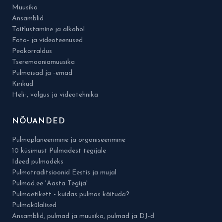
Muusika
Ansamblid
Toitlustamine ja alkohol
Foto- ja videoteenused
Peokorraldus
Tseremooniamuusika
Pulmaisad ja -emad
Kirikud
Heli-, valgus ja videotehnika
NÕUANDED
Pulmaplaneerimine ja organiseerimine
10 küsimust Pulmadest tegijale
Ideed pulmadeks
Pulmatraditsioonid Eestis ja mujal
Pulmad.ee 'Aasta Tegija'
Pulmaetikett - kuidas pulmas käituda?
Pulmakülalised
Ansamblid, pulmad ja muusika, pulmad ja DJ-d