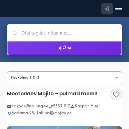
Otsi
Mootorlaev Mojito – pulmad merel!
kaspar@sailing.ee
5333 1117
Kaspar Eisel
Sadama 25, Tallinn
mojito.ee