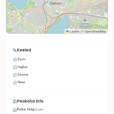
Leaflet
|
©
OpenStreetMap
Keeled
Eesti
Inglise
Soome
Vene
Peokoha info
Koha tüüp:
Laev