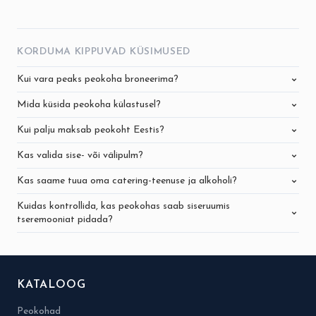
KORDUMA KIPPUVAD KÜSIMUSED
Kui vara peaks peokoha broneerima?
Mida küsida peokoha külastusel?
Kui palju maksab peokoht Eestis?
Kas valida sise- või välipulm?
Kas saame tuua oma catering-teenuse ja alkoholi?
Kuidas kontrollida, kas peokohas saab siseruumis
tseremooniat pidada?
KATALOOG
Peokohad