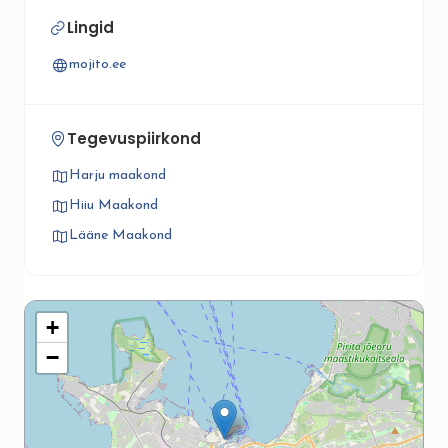
Lingid
mojito.ee
Tegevuspiirkond
Harju maakond
Hiiu Maakond
Lääne Maakond
+
−