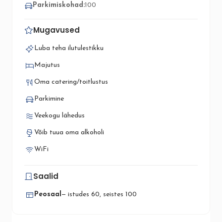
Parkimiskohad:
100
Mugavused
Luba teha ilutulestikku
Majutus
Oma catering/toitlustus
Parkimine
Veekogu lähedus
Võib tuua oma alkoholi
WiFi
Saalid
Peosaal
— istudes 60, seistes 100