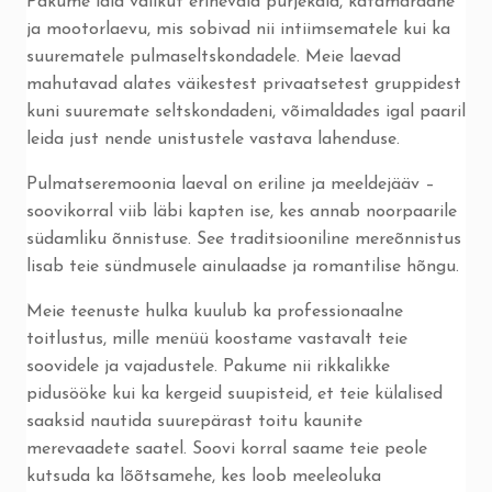
Pakume laia valikut erinevaid purjekaid, katamaraane
ja mootorlaevu, mis sobivad nii intiimsematele kui ka
suurematele pulmaseltskondadele. Meie laevad
mahutavad alates väikestest privaatsetest gruppidest
kuni suuremate seltskondadeni, võimaldades igal paaril
leida just nende unistustele vastava lahenduse.
Pulmatseremoonia laeval on eriline ja meeldejääv –
soovikorral viib läbi kapten ise, kes annab noorpaarile
südamliku õnnistuse. See traditsiooniline mereõnnistus
lisab teie sündmusele ainulaadse ja romantilise hõngu.
Meie teenuste hulka kuulub ka professionaalne
toitlustus, mille menüü koostame vastavalt teie
soovidele ja vajadustele. Pakume nii rikkalikke
pidusööke kui ka kergeid suupisteid, et teie külalised
saaksid nautida suurepärast toitu kaunite
merevaadete saatel. Soovi korral saame teie peole
kutsuda ka lõõtsamehe, kes loob meeleoluka