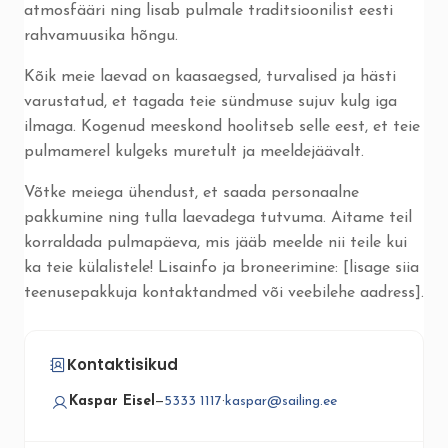
atmosfääri ning lisab pulmale traditsioonilist eesti
rahvamuusika hõngu.
Kõik meie laevad on kaasaegsed, turvalised ja hästi
varustatud, et tagada teie sündmuse sujuv kulg iga
ilmaga. Kogenud meeskond hoolitseb selle eest, et teie
pulmamerel kulgeks muretult ja meeldejäävalt.
Võtke meiega ühendust, et saada personaalne
pakkumine ning tulla laevadega tutvuma. Aitame teil
korraldada pulmapäeva, mis jääb meelde nii teile kui
ka teie külalistele! Lisainfo ja broneerimine: [lisage siia
teenusepakkuja kontaktandmed või veebilehe aadress].
Kontaktisikud
Kaspar Eisel
—
5333 1117
·
kaspar@sailing.ee