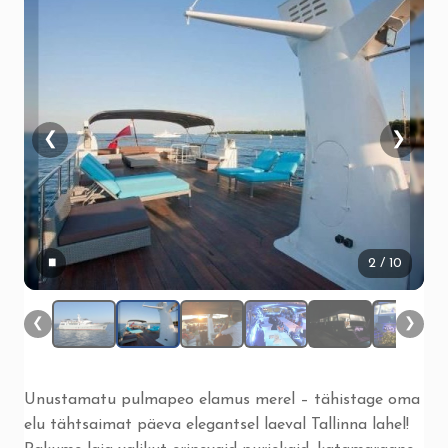
❮
❯
▮▮
2
/ 10
❮
❯
Unustamatu pulmapeo elamus merel – tähistage oma
elu tähtsaimat päeva elegantsel laeval Tallinna lahel!