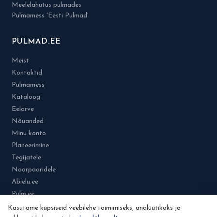
Meelelahutus pulmades
Pulmamess 'Eesti Pulmad'
PULMAD.EE
Meist
Kontaktid
Pulmamess
Kataloog
Eelarve
Nõuanded
Minu konto
Planeerimine
Tegijatele
Noorpaaridele
Abielu.ee
Pulm.ee
Kasutame küpsiseid veebilehe toimimiseks, analüütikaks ja