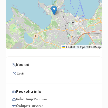
Leaflet
|
©
OpenStreetMap
Keeled
Eesti
Peokoha info
Koha tüüp:
Peoruum
Ööbijate arv:
278