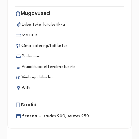
Mugavused
Luba teha ilutulestikku
Majutus
Oma catering/toitlustus
Parkimine
Pruudituba ettevalmistuseks
Veekogu lähedus
WiFi
Saalid
Peosaal
— istudes 200, seistes 250