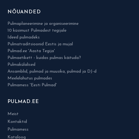
NÕUANDED
Pulmaplaneerimine ja organiseerimine
10 küsimust Pulmadest tegijale
Ideed pulmadeks
Pulmatraditsioonid Eestis ja mujal
Pulmad.ee 'Aasta Tegija'
Pulmaetikett - kuidas pulmas käituda?
Pulmakülalised
Ansamblid, pulmad ja muusika, pulmad ja DJ-d
Meelelahutus pulmades
Pulmamess 'Eesti Pulmad'
PULMAD.EE
Meist
Kontaktid
Pulmamess
Kataloog