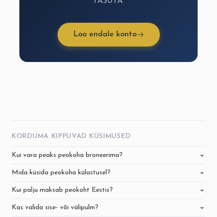
TASUTA.
Loo endale konto
KORDUMA KIPPUVAD KÜSIMUSED
Kui vara peaks peokoha broneerima?
Mida küsida peokoha külastusel?
Kui palju maksab peokoht Eestis?
Kas valida sise- või välipulm?