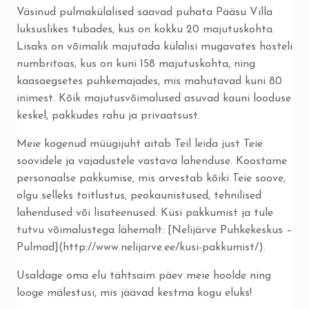
Väsinud pulmakülalised saavad puhata Pääsu Villa
luksuslikes tubades, kus on kokku 20 majutuskohta.
Lisaks on võimalik majutada külalisi mugavates hosteli
numbritoas, kus on kuni 158 majutuskohta, ning
kaasaegsetes puhkemajades, mis mahutavad kuni 80
inimest. Kõik majutusvõimalused asuvad kauni looduse
keskel, pakkudes rahu ja privaatsust.
Meie kogenud müügijuht aitab Teil leida just Teie
soovidele ja vajadustele vastava lahenduse. Koostame
personaalse pakkumise, mis arvestab kõiki Teie soove,
olgu selleks toitlustus, peokaunistused, tehnilised
lahendused või lisateenused. Küsi pakkumist ja tule
tutvu võimalustega lähemalt: [Nelijärve Puhkekeskus –
Pulmad](http://www.nelijarve.ee/kusi-pakkumist/).
Usaldage oma elu tähtsaim päev meie hoolde ning
looge mälestusi, mis jäävad kestma kogu eluks!