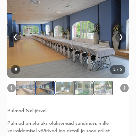
❮
❯
▮▮
2
/ 5
❮
❯
Pulmad Nelijärvel
Pulmad on elu üks olulisemaid sündmusi, mille
korraldamisel väärivad iga detail ja soov erilist