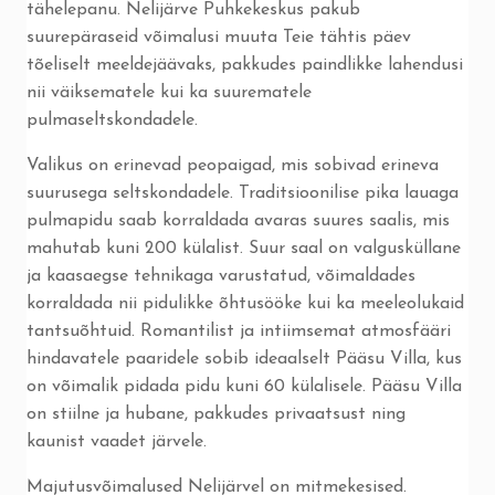
tähelepanu. Nelijärve Puhkekeskus pakub
suurepäraseid võimalusi muuta Teie tähtis päev
tõeliselt meeldejäävaks, pakkudes paindlikke lahendusi
nii väiksematele kui ka suurematele
pulmaseltskondadele.
Valikus on erinevad peopaigad, mis sobivad erineva
suurusega seltskondadele. Traditsioonilise pika lauaga
pulmapidu saab korraldada avaras suures saalis, mis
mahutab kuni 200 külalist. Suur saal on valgusküllane
ja kaasaegse tehnikaga varustatud, võimaldades
korraldada nii pidulikke õhtusööke kui ka meeleolukaid
tantsuõhtuid. Romantilist ja intiimsemat atmosfääri
hindavatele paaridele sobib ideaalselt Pääsu Villa, kus
on võimalik pidada pidu kuni 60 külalisele. Pääsu Villa
on stiilne ja hubane, pakkudes privaatsust ning
kaunist vaadet järvele.
Majutusvõimalused Nelijärvel on mitmekesised.