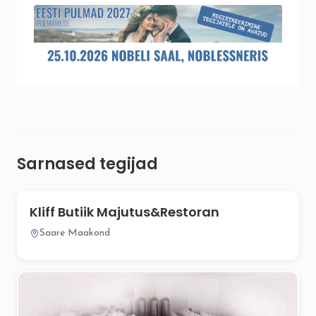
Sarnased tegijad
Kliff Butiik Majutus&Restoran
Saare Maakond