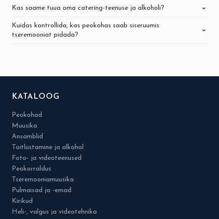
Kas saame tuua oma catering-teenuse ja alkoholi?
Kuidas kontrollida, kas peokohas saab siseruumis
tseremooniat pidada?
KATALOOG
Peokohad
Muusika
Ansamblid
Toitlustamine ja alkohol
Foto- ja videoteenused
Peokorraldus
Tseremooniamuusika
Pulmaisad ja -emad
Kirikud
Heli-, valgus ja videotehnika