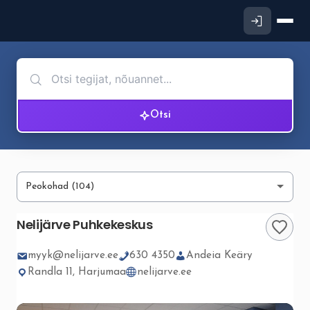
Otsi
Nelijärve Puhkekeskus
myyk@nelijarve.ee
630 4350
Andeia Keäry
Randla 11, Harjumaa
nelijarve.ee