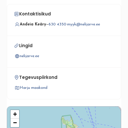
Kontaktisikud
Andeia Keäry
—
630 4350
·
myyk@nelijarve.ee
Lingid
nelijarve.ee
Tegevuspiirkond
Harju maakond
+
−