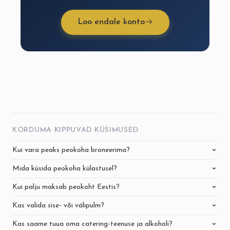
Loo endale konto
KORDUMA KIPPUVAD KÜSIMUSED
Kui vara peaks peokoha broneerima?
Mida küsida peokoha külastusel?
Kui palju maksab peokoht Eestis?
Kas valida sise- või välipulm?
Kas saame tuua oma catering-teenuse ja alkoholi?