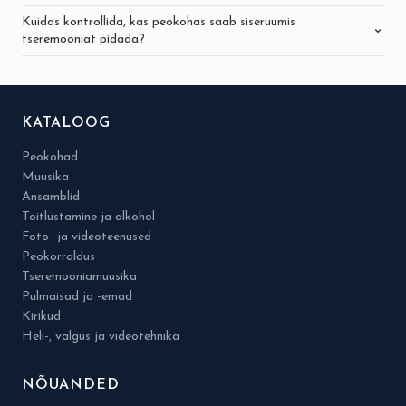
Kuidas kontrollida, kas peokohas saab siseruumis
tseremooniat pidada?
KATALOOG
Peokohad
Muusika
Ansamblid
Toitlustamine ja alkohol
Foto- ja videoteenused
Peokorraldus
Tseremooniamuusika
Pulmaisad ja -emad
Kirikud
Heli-, valgus ja videotehnika
NÕUANDED