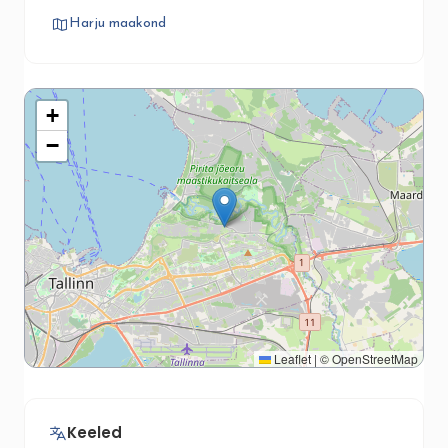
Harju maakond
+
−
Leaflet
|
©
OpenStreetMap
Keeled