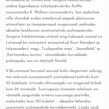
ainulaadne ja romantiline Särgava külalistemaja –
endine legendaarse šokolaadivabriku KaWe
suuromaniku K. Wellneri suveresidents. See ajalooline
villa ühendab endas möödunud aegade glamuurse
atmosfääri ja tänapäevased mugavused, pakkudes
ideaalse keskkonna unustamatuks pulmapäevaks.
Särgava külalistemaja stiilsed ning hubased ruumid on
tuttavad ka mitmetest armastatud Eesti filmidest ja
telesarjadest, nagu „Tuulepealne maa“, „Seenelkäik“ ja
„Kättemaksu kontor“, võimaldades korraldada
pulmapidu, mis on tõeliselt filmilik.
Villa esimesel korrusel asuvad kolm elegantset salongi,
mis sobivad suurepäraselt püstijalavastuvõtuks kuni
50 külalisele. Istuvaks õhtusöögiks on mugavad kohad
kuni 26 inimesele. Suursuguses õunaaia roheluses on
võimalik paigutada erineva suurusega peotelke,
mahutades kuni 150 külalist – ideaalne lahendus
suuremate pulmapidude korraldamiseks. Lisaks asub