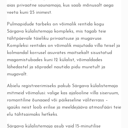
aias privaatne saunamaja, kus saab mõnusalt aega
veeta kuni 25 inimest.
Pulmapidude tarbeks on võimalik rentida kogu
Särgava külalistemaja kompleks, mis tagab teie
tähtpäevale täieliku privaatsuse ja mugavuse.
Kompleksi rentides on võimalik majutada villa teisel ja
kolmandal korrusel asuvates maitsekalt sisustatud
magamistubades kuni 12 külalist, võimaldades
lähedastel ja sõpradel nautida pidu muretult ja
mugavalt.
Abielu registreerimiseks pakub Särgava külalistemaja
mitmeid võimalusi: valige kas ajalooline villa siseruum,
romantiline õunaaed või päikeseline väliterrass –
igaüks neist loob erilise ja meeldejääva atmosfääri teie
elu tähtsaimaks hetkeks.
Särgava külalistemaja asub vaid 15-minutilise