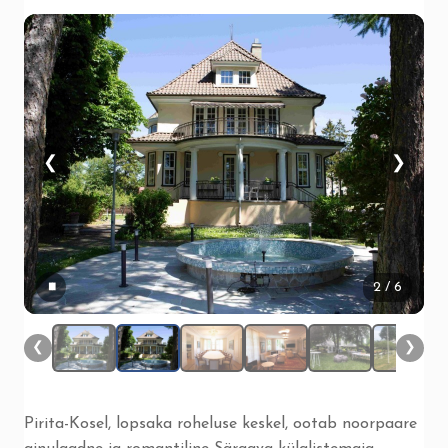
❮
❯
▮▮
2
/ 6
❮
❯
Pirita-Kosel, lopsaka roheluse keskel, ootab noorpaare