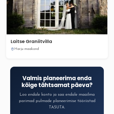
Laitse Graniitvilla
Harju maakond
Valmis planeerima enda
kõige tähtsamat päeva?
Loo endale konto ja saa endale maailma
parimad pulmade planeerimise tööriistad
TASUTA.