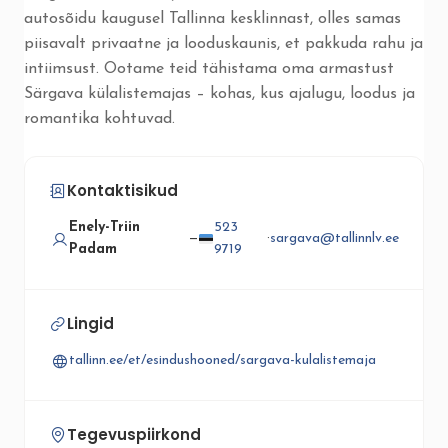
autosõidu kaugusel Tallinna kesklinnast, olles samas
piisavalt privaatne ja looduskaunis, et pakkuda rahu ja
intiimsust. Ootame teid tähistama oma armastust
Särgava külalistemajas – kohas, kus ajalugu, loodus ja
romantika kohtuvad.
Kontaktisikud
Enely-Triin
523
—
·
sargava@tallinnlv.ee
Padam
9719
Lingid
tallinn.ee/et/esindushooned/sargava-kulalistemaja
Tegevuspiirkond