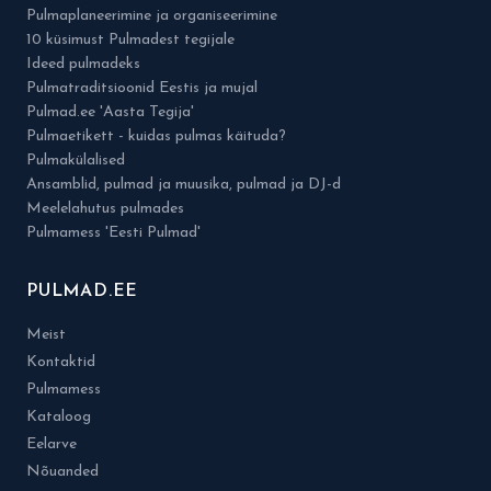
Pulmaplaneerimine ja organiseerimine
10 küsimust Pulmadest tegijale
Ideed pulmadeks
Pulmatraditsioonid Eestis ja mujal
Pulmad.ee 'Aasta Tegija'
Pulmaetikett - kuidas pulmas käituda?
Pulmakülalised
Ansamblid, pulmad ja muusika, pulmad ja DJ-d
Meelelahutus pulmades
Pulmamess 'Eesti Pulmad'
PULMAD.EE
Meist
Kontaktid
Pulmamess
Kataloog
Eelarve
Nõuanded