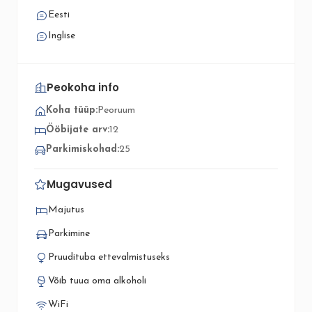
Eesti
Inglise
Peokoha info
Koha tüüp:
Peoruum
Ööbijate arv:
12
Parkimiskohad:
25
Mugavused
Majutus
Parkimine
Pruudituba ettevalmistuseks
Võib tuua oma alkoholi
WiFi