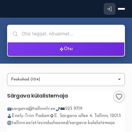
Otsi
Särgava külalistemaja
sargava@tallinnlv.ee
523 9719
Enely-Triin Padam
E. Särgava allee 4, Tallinn, 12013
tallinn.ee/et/esindushooned/sargava-kulalistemaja