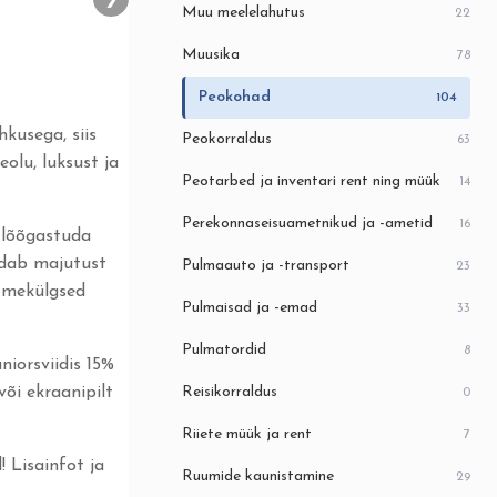
Muu meelelahutus
22
Muusika
78
Peokohad
104
kusega, siis
Peokorraldus
63
olu, luksust ja
Peotarbed ja inventari rent ning müük
14
Perekonnaseisuametnikud ja -ametid
16
, lõõgastuda
ldab majutust
Pulmaauto ja -transport
23
itmekülgsed
Pulmaisad ja -emad
33
Pulmatordid
8
iorsviidis 15%
Reisikorraldus
õi ekraanipilt
0
Riiete müük ja rent
7
! Lisainfot ja
Ruumide kaunistamine
29