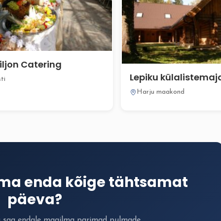
iljon Catering
Lepiku külalistemaj
ti
Harju maakond
ima enda kõige tähtsamat
päeva?
a saa endale maailma parimad pulmade