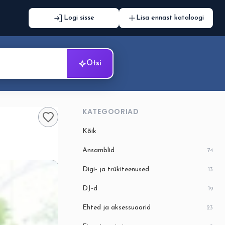
Logi sisse
Lisa ennast kataloogi
Otsi
KATEGOORIAD
Kõik
Ansamblid
74
Digi- ja trükiteenused
13
DJ-d
19
Ehted ja aksessuaarid
23