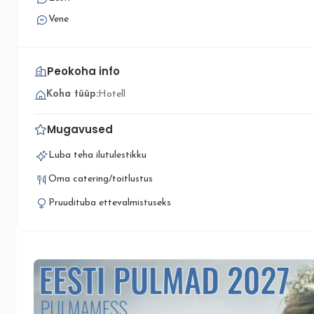
Vene
Peokoha info
Koha tüüp:
Hotell
Mugavused
Luba teha ilutulestikku
Oma catering/toitlustus
Pruudituba ettevalmistuseks