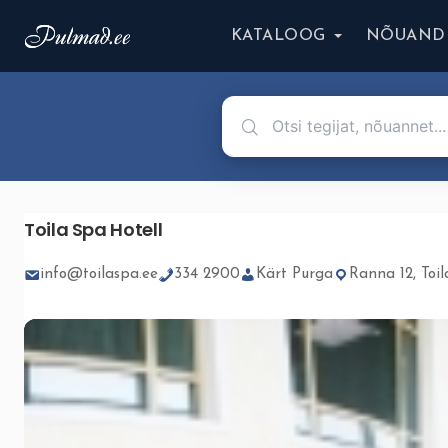
KATALOOG
NÕUAND
Toila Spa Hotell
info@toilaspa.ee
334 2900
Kärt Purga
Ranna 12, Toil