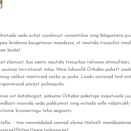
istada seda erilist sündmust romantilise ning lõõgastava puh
ei pea lendama kaugetesse maadesse, et nautida troopilist meele
use keskel.
et elamust, kus saate nautida troopilise talveaia atmosfääri
ujumise tervistavat mõju. Meie luksuslik Orhidee-pakett sisa
 ning valikut maitsvaid sööke ja jooke. Lisaks ootavad teid m
ergiavarusid pärast pulmapidu.
ise siit kataloogist, pakume Orhidee paketiga majutusele juun
dlasti mainida seda pakkumist ning esitada selle väljatrükk v
oovitame broneeringu teha aegsasti.
otellis – teie mesinädalad saavad olema tõeliselt meeldejäävad
spa.ee](https://www.toilaspa.ee).