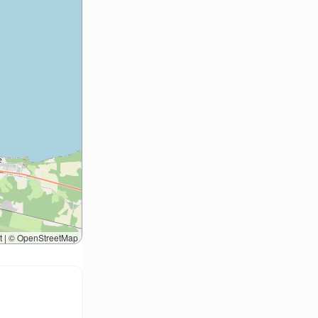
t
|
©
OpenStreetMap