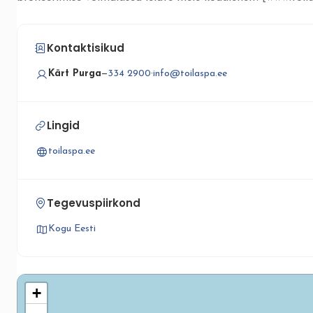
Kontaktisikud
Kärt Purga
—
334 2900
·
info@toilaspa.ee
Lingid
toilaspa.ee
Tegevuspiirkond
Kogu Eesti
+