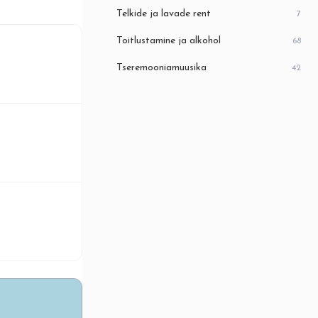
Telkide ja lavade rent
7
Toitlustamine ja alkohol
68
Tseremooniamuusika
42