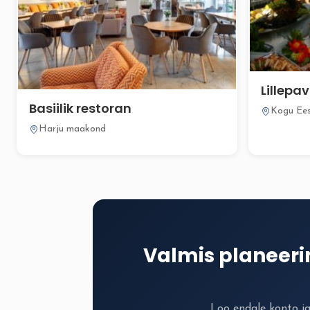
Lillepav
Basiilik restoran
Kogu Ees
Harju maakond
Valmis planeer
Loo endale konto j