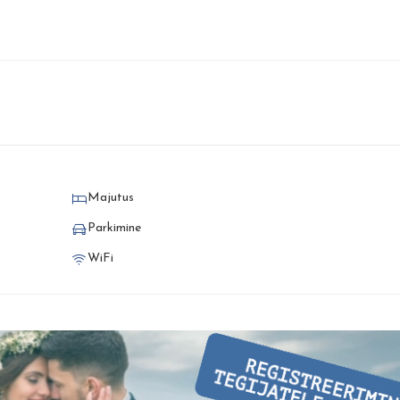
Majutus
Parkimine
WiFi