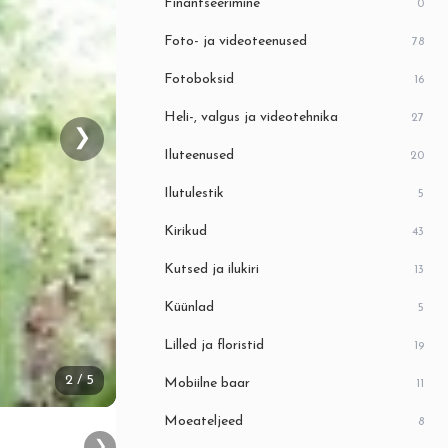
Finantseerimine
0
Foto- ja videoteenused
78
Fotoboksid
16
Heli-, valgus ja videotehnika
27
❯
Iluteenused
20
Ilutulestik
5
Kirikud
43
Kutsed ja ilukiri
13
Küünlad
5
Lilled ja floristid
19
2
/ 5
Mobiilne baar
11
Moeateljeed
8
❯