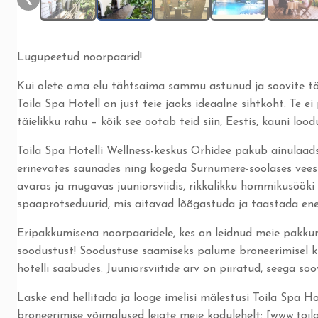
Lugupeetud noorpaarid!
Kui olete oma elu tähtsaima sammu astunud ja soovite täh
Toila Spa Hotell on just teie jaoks ideaalne sihtkoht. Te 
täielikku rahu – kõik see ootab teid siin, Eestis, kauni lood
Toila Spa Hotelli Wellness-keskus Orhidee pakub ainulaads
erinevates saunades ning kogeda Surnumere-soolases vees 
avaras ja mugavas juuniorsviidis, rikkalikku hommikusööki
spaaprotseduurid, mis aitavad lõõgastuda ja taastada en
Eripakkumisena noorpaaridele, kes on leidnud meie pakkum
soodustust! Soodustuse saamiseks palume broneerimisel kin
hotelli saabudes. Juuniorsviitide arv on piiratud, seega s
Laske end hellitada ja looge imelisi mälestusi Toila Spa H
broneerimise võimalused leiate meie kodulehelt: [www.toila