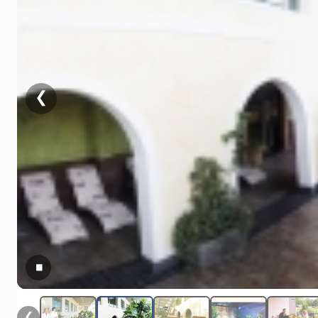
❮
▮▮
❮