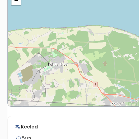
−
Keeled
Eesti