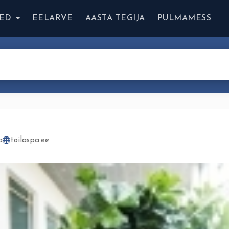
ED
EELARVE
AASTA TEGIJA
PULMAMESS
a
toilaspa.ee