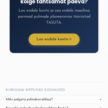
kõige tähtsamat päeva?
Loo endale konto ja saa endale maailma
parimad pulmade planeerimise tööriistad
TASUTA.
Loo endale konto
KORDUMA KIPPUVAD KÜSIMUSED
Miks palgata pulmakorraldaja?