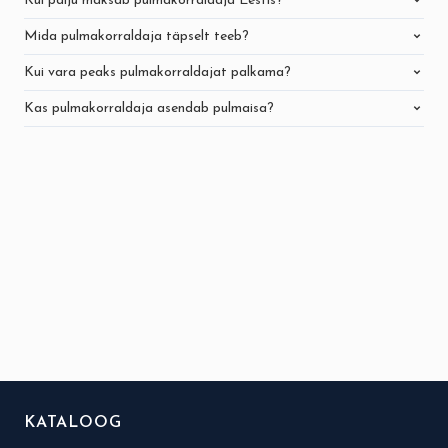
Kui palju maksab pulmakorraldaja Eestis?
Mida pulmakorraldaja täpselt teeb?
Kui vara peaks pulmakorraldajat palkama?
Kas pulmakorraldaja asendab pulmaisa?
KATALOOG