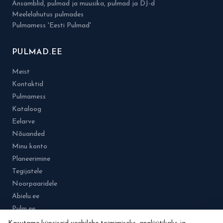
Ansamblid, pulmad ja muusika, pulmad ja DJ-d
Meelelahutus pulmades
Pulmamess 'Eesti Pulmad'
PULMAD.EE
Meist
Kontaktid
Pulmamess
Kataloog
Eelarve
Nõuanded
Minu konto
Planeerimine
Tegijatele
Noorpaaridele
Abielu.ee
Pulm.ee