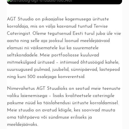
AGT Stuudio on pikaajalise kogemusega ürituste
korraldaja, mis on välja kasvanud tuntud Tervise
Cateringist. Oleme tegutsenud Eesti turul juba üle viie
aasta ning selle aja jooksul loonud meeldejäävaid
elamusi nii väiksematele kui ka suurematele
seltskondadele. Meie portfooliosse kuuluvad
mitmekülgsed üritused – intiimsed õhtusöögid kahele,
suursugused pulmad, juubelid, sünnipäevad, lastepeod
ning kuni 500 osalejaga konverentsid.
Nimevahetus AGT Stuudioks on seotud meie teenuste
valiku laienemisega – lisaks kvaliteetsele cateringile
pakume nüüd ka täislahendusi ürituste korraldamisel.
Meie stuudio on avatud kõigile, kes soovivad muuta
oma tähtpäeva või sündmuse eriliseks ja
meeldejäävaks.