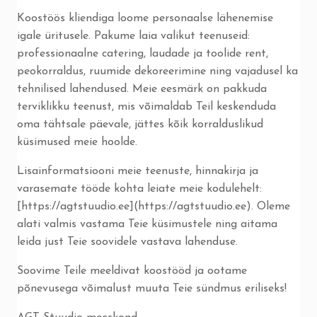
Koostöös kliendiga loome personaalse lähenemise
igale üritusele. Pakume laia valikut teenuseid:
professionaalne catering, laudade ja toolide rent,
peokorraldus, ruumide dekoreerimine ning vajadusel ka
tehnilised lahendused. Meie eesmärk on pakkuda
terviklikku teenust, mis võimaldab Teil keskenduda
oma tähtsale päevale, jättes kõik korralduslikud
küsimused meie hoolde.
Lisainformatsiooni meie teenuste, hinnakirja ja
varasemate tööde kohta leiate meie kodulehelt:
[https://agtstuudio.ee](https://agtstuudio.ee). Oleme
alati valmis vastama Teie küsimustele ning aitama
leida just Teie soovidele vastava lahenduse.
Soovime Teile meeldivat koostööd ja ootame
põnevusega võimalust muuta Teie sündmus eriliseks!