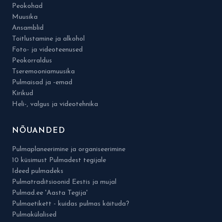
Peokohad
Muusika
Ansamblid
Toitlustamine ja alkohol
Foto- ja videoteenused
Peokorraldus
Tseremooniamuusika
Pulmaisad ja -emad
Kirikud
Heli-, valgus ja videotehnika
NÕUANDED
Pulmaplaneerimine ja organiseerimine
10 küsimust Pulmadest tegijale
Ideed pulmadeks
Pulmatraditsioonid Eestis ja mujal
Pulmad.ee 'Aasta Tegija'
Pulmaetikett - kuidas pulmas käituda?
Pulmakülalised