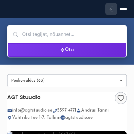
Otsi
AGT Stuudio
info@agtstuudio.ee
5597 4771
Andrus Tanni
Vahtriku tee 1-7, Tallinn
agtstuudio.ee