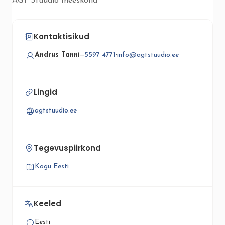
AGT Stuudio meeskond
Kontaktisikud
Andrus Tanni
—
5597 4771
·
info@agtstuudio.ee
Lingid
agtstuudio.ee
Tegevuspiirkond
Kogu Eesti
Keeled
Eesti