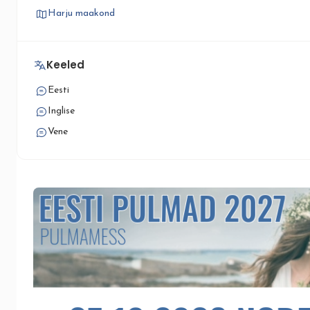
Harju maakond
Keeled
Eesti
Inglise
Vene