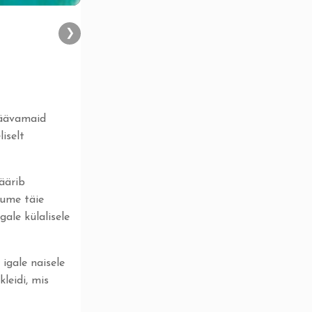
❯
jäävamaid
iselt
äärib
tume täie
ale külalisele
igale naisele
leidi, mis