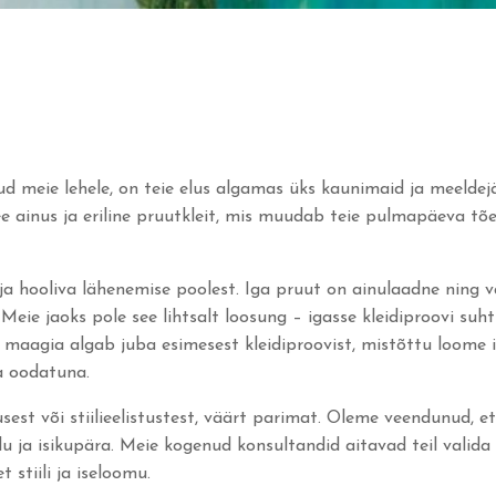
ud meie lehele, on teie elus algamas üks kaunimaid ja meelde
ee ainus ja eriline pruutkleit, mis muudab teie pulmapäeva tõel
 ja hooliva lähenemise poolest. Iga pruut on ainulaadne ning v
Meie jaoks pole see lihtsalt loosung – igasse kleidiproovi suh
agia algab juba esimesest kleidiproovist, mistõttu loome ig
ja oodatuna.
est või stiilieelistustest, väärt parimat. Oleme veendunud, et 
lu ja isikupära. Meie kogenud konsultandid aitavad teil valida k
 stiili ja iseloomu.