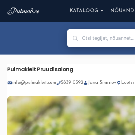
KATALOOG
NÕUAND
Pulmakleit Pruudisalong
info@pulmakleit.com
5839 0392
Jana Smirnov
Lootsi 