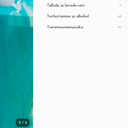
Telkide ja lavade rent
7
Toitlustamine ja alkohol
68
Tseremooniamuusika
42
2
/ 4