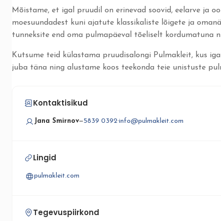
Mõistame, et igal pruudil on erinevad soovid, eelarve ja o
moesuundadest kuni ajatute klassikaliste lõigete ja omanäoli
tunneksite end oma pulmapäeval tõeliselt kordumatuna ning
Kutsume teid külastama pruudisalongi Pulmakleit, kus iga 
juba täna ning alustame koos teekonda teie unistuste pulm
Kontaktisikud
Jana Smirnov
—
5839 0392
·
info@pulmakleit.com
Lingid
pulmakleit.com
Tegevuspiirkond