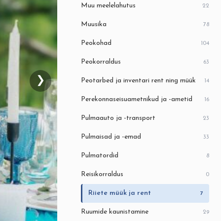
Muu meelelahutus
22
Muusika
78
Peokohad
104
Peokorraldus
63
❯
Peotarbed ja inventari rent ning müük
14
Perekonnaseisuametnikud ja -ametid
16
Pulmaauto ja -transport
23
Pulmaisad ja -emad
33
Pulmatordid
8
Reisikorraldus
0
Riiete müük ja rent
7
Ruumide kaunistamine
29