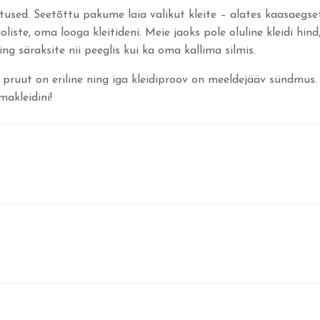
otused. Seetõttu pakume laia valikut kleite – alates kaasaegse
ste, oma looga kleitideni. Meie jaoks pole oluline kleidi hind,
 säraksite nii peeglis kui ka oma kallima silmis.
pruut on eriline ning iga kleidiproov on meeldejääv sündmus.
akleidini!