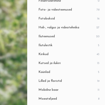
Finantseerimine
0
Foto- ja videoteenused
78
Fotoboksid
16
Heli-, valgus ja videotehnika
27
Iluteenused
20
Ilutulestik
5
Kirikud
43
Kutsed ja ilukiri
13
Küünlad
5
Lilled ja floristid
19
Mobiilne baar
11
Moeateljeed
8