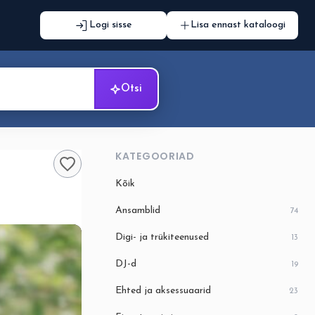
Logi sisse
Lisa ennast kataloogi
Otsi
KATEGOORIAD
Kõik
Ansamblid
74
Digi- ja trükiteenused
13
DJ-d
19
Ehted ja aksessuaarid
23