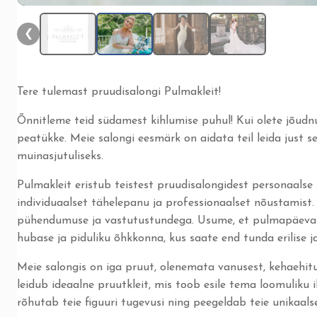
❮
Tere tulemast pruudisalongi Pulmakleit!
Õnnitleme teid südamest kihlumise puhul! Kui olete jõudn
peatükke. Meie salongi eesmärk on aidata teil leida just s
muinasjutuliseks.
Pulmakleit eristub teistest pruudisalongidest personaalse
individuaalset tähelepanu ja professionaalset nõustamist. 
pühendumuse ja vastutustundega. Usume, et pulmapäeva ma
hubase ja piduliku õhkkonna, kus saate end tunda erilise 
Meie salongis on iga pruut, olenemata vanusest, kehaehitus
leidub ideaalne pruutkleit, mis toob esile tema loomuliku i
rõhutab teie figuuri tugevusi ning peegeldab teie unikaalset