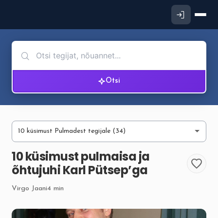
Otsi
10 küsimust pulmaisa ja
õhtujuhi Karl Pütsep’ga
Virgo Jaani
4 min