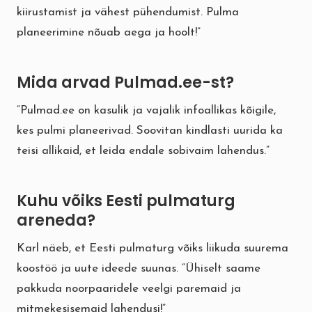
kiirustamist ja vähest pühendumist. Pulma
planeerimine nõuab aega ja hoolt!”
Mida arvad Pulmad.ee-st?
“Pulmad.ee on kasulik ja vajalik infoallikas kõigile,
kes pulmi planeerivad. Soovitan kindlasti uurida ka
teisi allikaid, et leida endale sobivaim lahendus.”
Kuhu võiks Eesti pulmaturg
areneda?
Karl näeb, et Eesti pulmaturg võiks liikuda suurema
koostöö ja uute ideede suunas. “Ühiselt saame
pakkuda noorpaaridele veelgi paremaid ja
mitmekesisemaid lahendusi!”