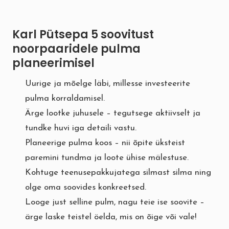
Karl Pütsepa 5 soovitust
noorpaaridele pulma
planeerimisel
Uurige ja mõelge läbi, millesse investeerite
pulma korraldamisel.
Ärge lootke juhusele – tegutsege aktiivselt ja
tundke huvi iga detaili vastu.
Planeerige pulma koos – nii õpite üksteist
paremini tundma ja loote ühise mälestuse.
Kohtuge teenusepakkujatega silmast silma ning
olge oma soovides konkreetsed.
Looge just selline pulm, nagu teie ise soovite –
ärge laske teistel öelda, mis on õige või vale!