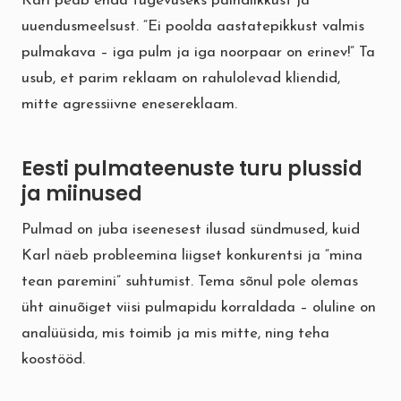
Karl peab enda tugevuseks paindlikkust ja
uuendusmeelsust. “Ei poolda aastatepikkust valmis
pulmakava – iga pulm ja iga noorpaar on erinev!” Ta
usub, et parim reklaam on rahulolevad kliendid,
mitte agressiivne enesereklaam.
Eesti pulmateenuste turu plussid
ja miinused
Pulmad on juba iseenesest ilusad sündmused, kuid
Karl näeb probleemina liigset konkurentsi ja “mina
tean paremini” suhtumist. Tema sõnul pole olemas
üht ainuõiget viisi pulmapidu korraldada – oluline on
analüüsida, mis toimib ja mis mitte, ning teha
koostööd.