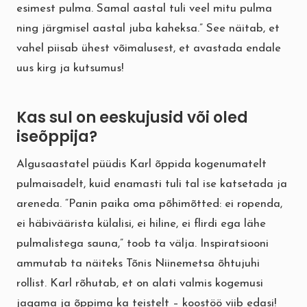
esimest pulma. Samal aastal tuli veel mitu pulma
ning järgmisel aastal juba kaheksa.” See näitab, et
vahel piisab ühest võimalusest, et avastada endale
uus kirg ja kutsumus!
Kas sul on eeskujusid või oled
iseõppija?
Algusaastatel püüdis Karl õppida kogenumatelt
pulmaisadelt, kuid enamasti tuli tal ise katsetada ja
areneda. “Panin paika oma põhimõtted: ei ropenda,
ei häbiväärista külalisi, ei hiline, ei flirdi ega lähe
pulmalistega sauna,” toob ta välja. Inspiratsiooni
ammutab ta näiteks Tõnis Niinemetsa õhtujuhi
rollist. Karl rõhutab, et on alati valmis kogemusi
jagama ja õppima ka teistelt – koostöö viib edasi!