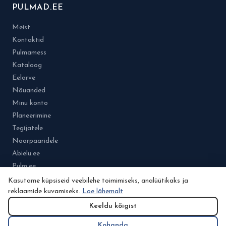
PULMAD.EE
Meist
Kontaktid
Pulmamess
Kataloog
Eelarve
Nõuanded
Minu konto
Planeerimine
Tegijatele
Noorpaaridele
Abielu.ee
Pulm.ee
Kasutame küpsiseid veebilehe toimimiseks, analüütikaks ja
reklaamide kuvamiseks.
Loe lähemalt
Keeldu kõigist
© 2026 Osa Pulmad.ee.grupist. Kõik õigused kaitstud.
Kasutustingimused
Kohanda