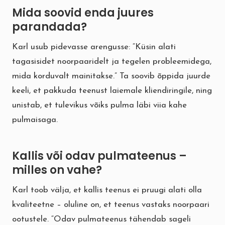
Mida soovid enda juures
parandada?
Karl usub pidevasse arengusse: “Küsin alati
tagasisidet noorpaaridelt ja tegelen probleemidega,
mida korduvalt mainitakse.” Ta soovib õppida juurde
keeli, et pakkuda teenust laiemale kliendiringile, ning
unistab, et tulevikus võiks pulma läbi viia kahe
pulmaisaga.
Kallis või odav pulmateenus –
milles on vahe?
Karl toob välja, et kallis teenus ei pruugi alati olla
kvaliteetne – oluline on, et teenus vastaks noorpaari
ootustele. “Odav pulmateenus tähendab sageli