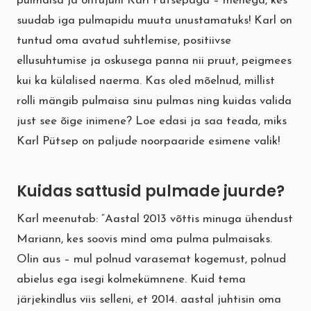
pulmaisa ja õhtujuhi Karl Pütsepaga – mehega, kes
suudab iga pulmapidu muuta unustamatuks! Karl on
tuntud oma avatud suhtlemise, positiivse
ellusuhtumise ja oskusega panna nii pruut, peigmees
kui ka külalised naerma. Kas oled mõelnud, millist
rolli mängib pulmaisa sinu pulmas ning kuidas valida
just see õige inimene? Loe edasi ja saa teada, miks
Karl Pütsep on paljude noorpaaride esimene valik!
Kuidas sattusid pulmade juurde?
Karl meenutab: “Aastal 2013 võttis minuga ühendust
Mariann, kes soovis mind oma pulma pulmaisaks.
Olin aus – mul polnud varasemat kogemust, polnud
abielus ega isegi kolmekümnene. Kuid tema
järjekindlus viis selleni, et 2014. aastal juhtisin oma