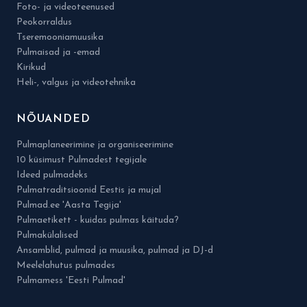
Foto- ja videoteenused
Peokorraldus
Tseremooniamuusika
Pulmaisad ja -emad
Kirikud
Heli-, valgus ja videotehnika
NÕUANDED
Pulmaplaneerimine ja organiseerimine
10 küsimust Pulmadest tegijale
Ideed pulmadeks
Pulmatraditsioonid Eestis ja mujal
Pulmad.ee 'Aasta Tegija'
Pulmaetikett - kuidas pulmas käituda?
Pulmakülalised
Ansamblid, pulmad ja muusika, pulmad ja DJ-d
Meelelahutus pulmades
Pulmamess 'Eesti Pulmad'