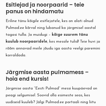
Esitlejad ja noorpaarid – teie
panus on hindamatu
Eriline tänu kõigile esitlejatele, kes on alati olnud
Pulmad.ee kõrval ning lubanud ka järgmisel aastal
tagasi tulla. Ja muidugi –
kõige suurem tänu
kuulub noorpaaridele
, kes messile tulid! Teie huvi ja
rõõm annavad meile jõudu iga aasta veelgi paremini
korraldada.
Järgmise aasta pulmamess –
hoia end kursis!
Järgmise aasta “Eesti Pulmad” messi kuupäevad on
peagi selgumisel. Soovid olla esimeste seas, kes
uudiseid kuuleb? Jälgi Pulmad.ee portaali ning liitu