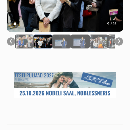
▮▮
2
/ 16
❮
❯