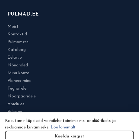
PULMAD.EE
Meist
Kontaktid
Pulmamess
Kataloog
Eelarve
Nõuanded
Minu konto
Planeerimine
Tegijatele
Noorpaaridele
Abielu.ee
Pulm.ee
Kasutame küpsiseid veebilehe toimimiseks, analüütikaks ja
reklaamide kuvamiseks.
Loe lähemalt
Keeldu kõigist
© 2026 Osa Pulmad.ee.grupist. Kõik õigused kaitstud.