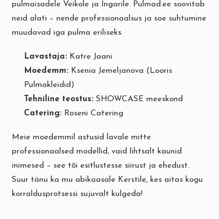
pulmaisadele Veikole ja Ingarile. Pulmad.ee soovitab
neid alati – nende professionaalsus ja soe suhtumine
muudavad iga pulma eriliseks.
Lavastaja:
Katre Jaani
Moedemm:
Ksenia Jemeljanova (Looris
Pulmakleidid)
Tehniline teostus:
SHOWCASE meeskond
Catering:
Roseni Catering
Meie moedemmil astusid lavale mitte
professionaalsed modellid, vaid lihtsalt kaunid
inimesed – see tõi esitlustesse siirust ja ehedust.
Suur tänu ka mu abikaasale Kerstile, kes aitas kogu
korraldusprotsessi sujuvalt kulgeda!