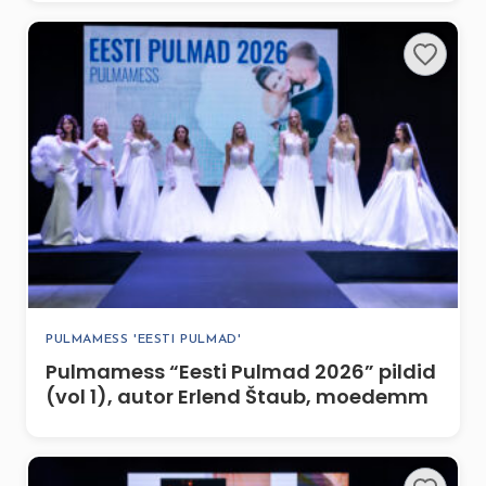
PULMAMESS 'EESTI PULMAD'
Pulmamess “Eesti Pulmad 2026” pildid
(vol 1), autor Erlend Štaub, moedemm