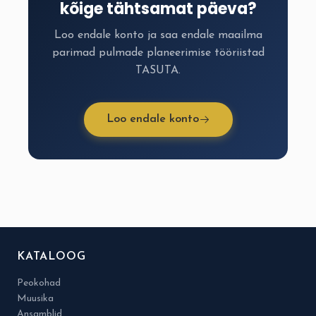
kõige tähtsamat päeva?
Loo endale konto ja saa endale maailma
parimad pulmade planeerimise tööriistad
TASUTA.
Loo endale konto
KATALOOG
Peokohad
Muusika
Ansamblid