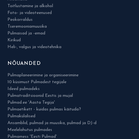
Toitlustamine ja alkohol
Foto- ja videoteenused
Peokorraldus
Tseremooniamuusika
Pulmaisad ja -emad
Kirikud
Heli-, valgus ja videotehnika
NÕUANDED
Pulmaplaneerimine ja organiseerimine
10 küsimust Pulmadest tegijale
Ideed pulmadeks
Pulmatraditsioonid Eestis ja mujal
Pulmad.ee 'Aasta Tegija'
Pulmaetikett - kuidas pulmas käituda?
Pulmakülalised
Ansamblid, pulmad ja muusika, pulmad ja DJ-d
Meelelahutus pulmades
Pulmamess 'Eesti Pulmad'