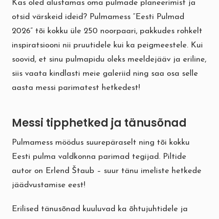
Kas oled alustamas oma pulmade planeerimist ja
otsid värskeid ideid? Pulmamess “Eesti Pulmad
2026” tõi kokku üle 250 noorpaari, pakkudes rohkelt
inspiratsiooni nii pruutidele kui ka peigmeestele. Kui
soovid, et sinu pulmapidu oleks meeldejääv ja eriline,
siis vaata kindlasti meie galeriid ning saa osa selle
aasta messi parimatest hetkedest!
Messi tipphetked ja tänusõnad
Pulmamess möödus suurepäraselt ning tõi kokku
Eesti pulma valdkonna parimad tegijad. Piltide
autor on Erlend Štaub – suur tänu imeliste hetkede
jäädvustamise eest!
Erilised tänusõnad kuuluvad ka õhtujuhtidele ja