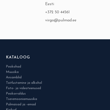
Eesti
+372 50 44561
virgo@pulmad.ee
KATALOOG
Peokohad
Muusika
Ansamblid
Toitlustamine ja alkohol
Foto- ja videoteenused
Peokorraldus
Tseremooniamuusika
Pulmaisad ja -emad
Kirikud