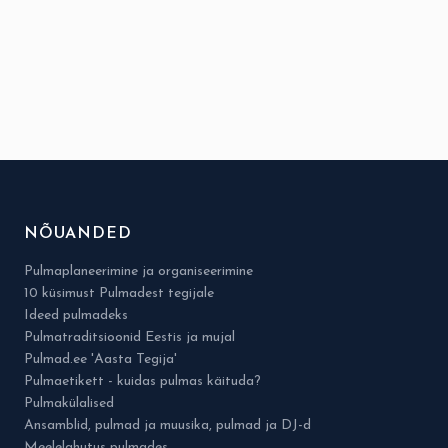
NÕUANDED
Pulmaplaneerimine ja organiseerimine
10 küsimust Pulmadest tegijale
Ideed pulmadeks
Pulmatraditsioonid Eestis ja mujal
Pulmad.ee 'Aasta Tegija'
Pulmaetikett - kuidas pulmas käituda?
Pulmakülalised
Ansamblid, pulmad ja muusika, pulmad ja DJ-d
Meelelahutus pulmades