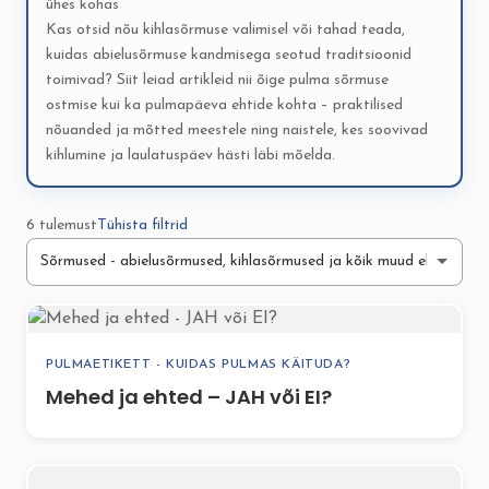
ühes kohas
Kas otsid nõu kihlasõrmuse valimisel või tahad teada,
kuidas abielusõrmuse kandmisega seotud traditsioonid
toimivad? Siit leiad artikleid nii õige pulma sõrmuse
ostmise kui ka pulmapäeva ehtide kohta – praktilised
nõuanded ja mõtted meestele ning naistele, kes soovivad
kihlumine ja laulatuspäev hästi läbi mõelda.
6 tulemust
Tühista filtrid
PULMAETIKETT - KUIDAS PULMAS KÄITUDA?
Mehed ja ehted – JAH või EI?