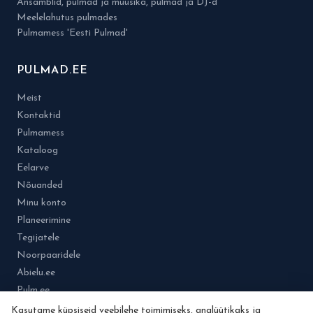
Ansamblid, pulmad ja muusika, pulmad ja DJ-d
Meelelahutus pulmades
Pulmamess 'Eesti Pulmad'
PULMAD.EE
Meist
Kontaktid
Pulmamess
Kataloog
Eelarve
Nõuanded
Minu konto
Planeerimine
Tegijatele
Noorpaaridele
Abielu.ee
Pulm.ee
Kasutame küpsiseid veebilehe toimimiseks, analüütikaks ja