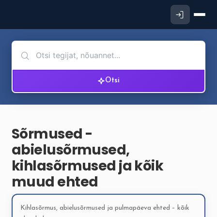
Otsi
Sõrmused -
abielusõrmused,
kihlasõrmused ja kõik
muud ehted
Kihlasõrmus, abielusõrmused ja pulmapäeva ehted – kõik