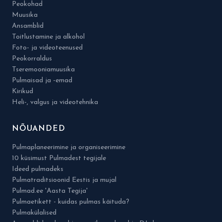
Peokohad
Muusika
Ansamblid
Toitlustamine ja alkohol
Foto- ja videoteenused
Peokorraldus
Tseremooniamuusika
Pulmaisad ja -emad
Kirikud
Heli-, valgus ja videotehnika
NÕUANDED
Pulmaplaneerimine ja organiseerimine
10 küsimust Pulmadest tegijale
Ideed pulmadeks
Pulmatraditsioonid Eestis ja mujal
Pulmad.ee 'Aasta Tegija'
Pulmaetikett - kuidas pulmas käituda?
Pulmakülalised