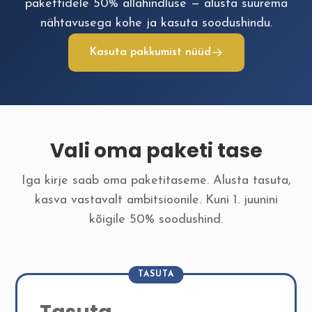
pakettidele 50% allahindluse — alusta suurema
nähtavusega kohe ja kasuta soodushindu.
Kasuta pakkumist nüüd
Vali oma paketi tase
Iga kirje saab oma paketitaseme. Alusta tasuta,
kasva vastavalt ambitsioonile. Kuni 1. juunini
kõigile 50% soodushind.
TASUTA