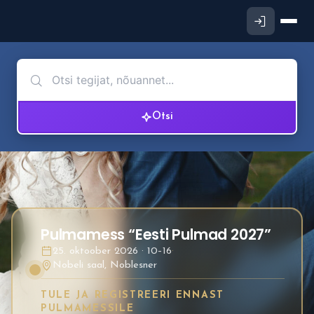
Otsi
Pulmamess “Eesti Pulmad 2027”
25. oktoober 2026 · 10–16
·
Nobeli saal, Noblesner
TULE JA REGISTREERI ENNAST
PULMAMESSILE