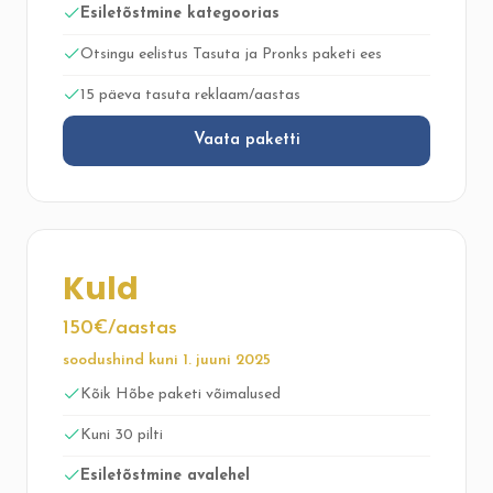
Esiletõstmine kategoorias
Otsingu eelistus Tasuta ja Pronks paketi ees
15 päeva tasuta reklaam/aastas
Vaata paketti
Kuld
150€/aastas
soodushind kuni 1. juuni 2025
Kõik Hõbe paketi võimalused
Kuni 30 pilti
Esiletõstmine avalehel