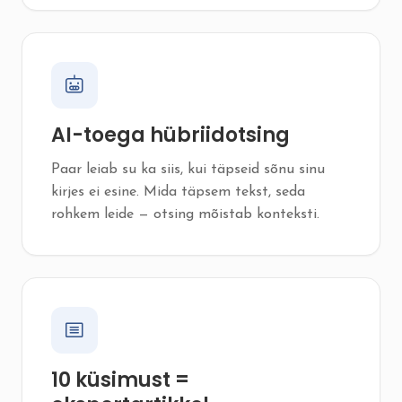
AI-toega hübriidotsing
Paar leiab su ka siis, kui täpseid sõnu sinu
kirjes ei esine. Mida täpsem tekst, seda
rohkem leide — otsing mõistab konteksti.
10 küsimust =