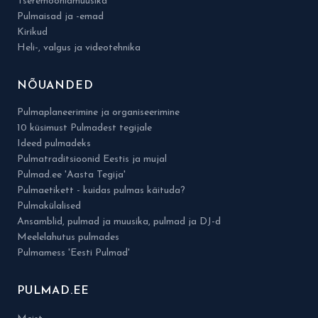
Tseremooniamuusika
Pulmaisad ja -emad
Kirikud
Heli-, valgus ja videotehnika
NÕUANDED
Pulmaplaneerimine ja organiseerimine
10 küsimust Pulmadest tegijale
Ideed pulmadeks
Pulmatraditsioonid Eestis ja mujal
Pulmad.ee 'Aasta Tegija'
Pulmaetikett - kuidas pulmas käituda?
Pulmakülalised
Ansamblid, pulmad ja muusika, pulmad ja DJ-d
Meelelahutus pulmades
Pulmamess 'Eesti Pulmad'
PULMAD.EE