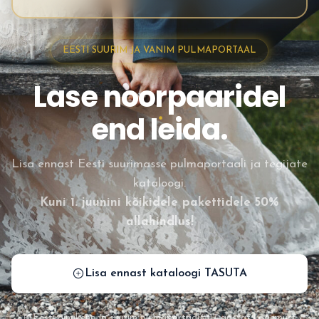
EESTI SUURIM JA VANIM PULMAPORTAAL
Lase noorpaaridel
end leida.
Lisa ennast Eesti suurimasse pulmaportaali ja tegijate
kataloogi.
Kuni 1. juunini kõikidele pakettidele 50%
allahindlus!
Lisa ennast kataloogi TASUTA
Eesti ainukene ja suurim pulmaportaal
17 aastat kogemust