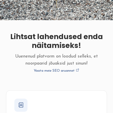
TASUTA
Lihtsat lahendused enda
näitamiseks!
Uuenenud platvorm on loodud selleks, et
noorpaarid jõuaksid just sinuni!
Vaata meie SEO aruannet