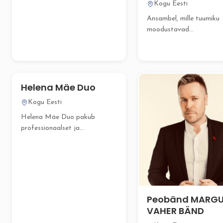
Kogu Eesti
Ansambel, mille tuumiku
moodustavad
akordionivirtuoos Vladim
Karjalainen ja karismaati
solist Vahva Meremees,..
Helena Mäe Duo
Kogu Eesti
Helena Mäe Duo pakub
professionaalset ja
hingestatud meeleolumuusikat,
mis muudab teie
pulmatseremoonia...
Peobänd MARG
VAHER BÄND