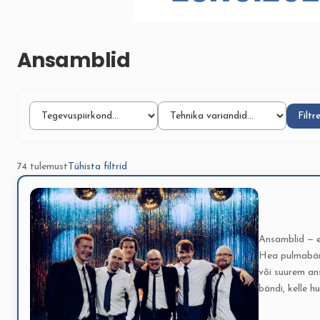
Ansamblid
Filtr
74 tulemust
Tühista filtrid
Ansamblid — e
Hea pulmabänd
või suurem an
bändi, kelle h