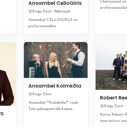
Cherrywood on
Ansambel CelloGirls
professionaals
Kogu Eesti, Välismaal
muusikutest ko
Ansambel CELLOGIRLS on
keda ühendab 
ir
professionaalne
kvaliteetset ja..
line
muusikakollektiiv, kes pakub
.
kõrgetasemelist elavat
muusikat Teie pulmale...
Ansambel Kolmkõla
Kogu Eesti
Robert Re
Ansambel **Kolmkõla** toob
Kogu Eesti
Teie pulmapäevale kaasa
US
Kutsu Robert 
romantilise, värske ja loomuliku
oma üritust me
meeleolu, mis...