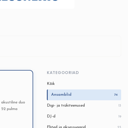
KATEGOORIAD
Kõik
Ansamblid
74
akustiline duo
Digi- ja trükiteenused
13
d 52 pulma
DJ-d
19
Ehted ja aksessuaarid
23