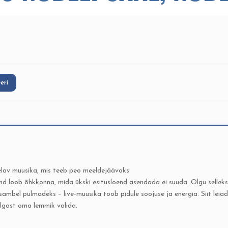
eeri
lav muusika, mis teeb peo meeldejäävaks
 loob õhkkonna, mida ükski esitusloend asendada ei suuda. Olgu selleks 
sambel pulmadeks – live-muusika toob pidule soojuse ja energia. Siit leia
ulgast oma lemmik valida.