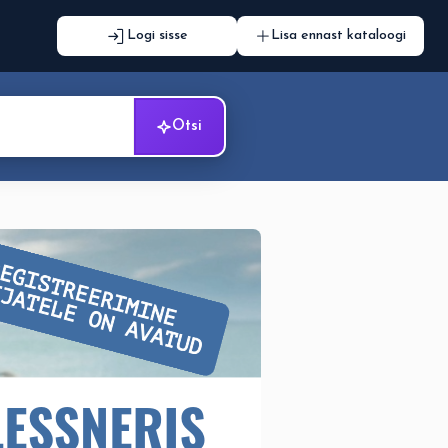
Logi sisse
Lisa ennast kataloogi
Otsi