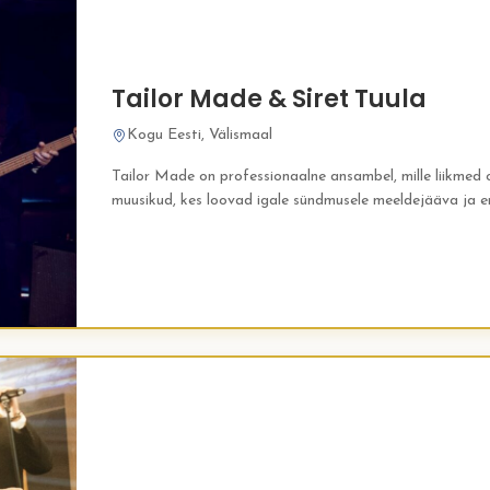
Tailor Made & Siret Tuula
Kogu Eesti, Välismaal
Tailor Made on professionaalne ansambel, mille liikmed
muusikud, kes loovad igale sündmusele meeldejääva ja en
atmosfääri. Nende repertuaar on hoolikalt valitud ning 