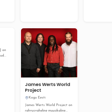
muutma! Rober
pakub...
] on
nud
tab
James Werts World
Project
Kogu Eesti
James Werts World Project on
rahvusvaheline muusikaline