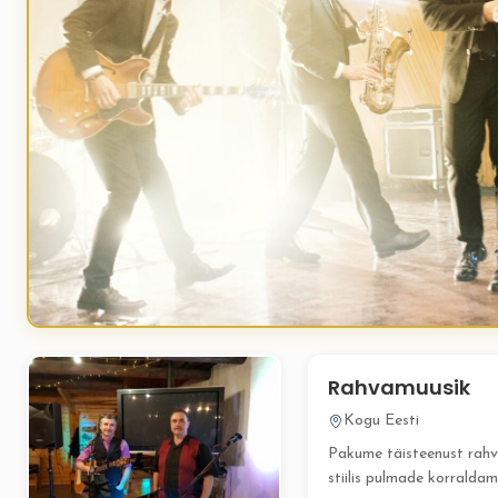
Rahvamuusik
Kogu Eesti
Pakume täisteenust rahv
stiilis pulmade korraldam