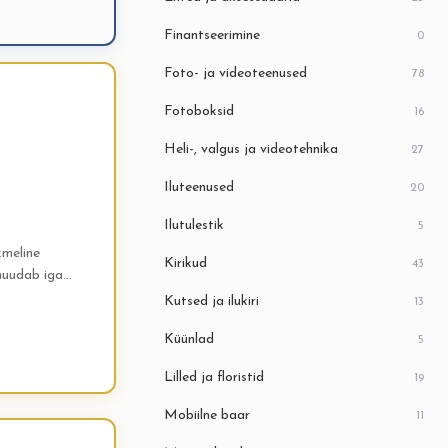
Finantseerimine
0
Foto- ja videoteenused
78
Fotoboksid
16
Heli-, valgus ja videotehnika
27
Iluteenused
20
Ilutulestik
5
kmeline
Kirikud
43
 muudab iga
uuluvad kaks
Kutsed ja ilukiri
13
Küünlad
5
Lilled ja floristid
19
Mobiilne baar
11