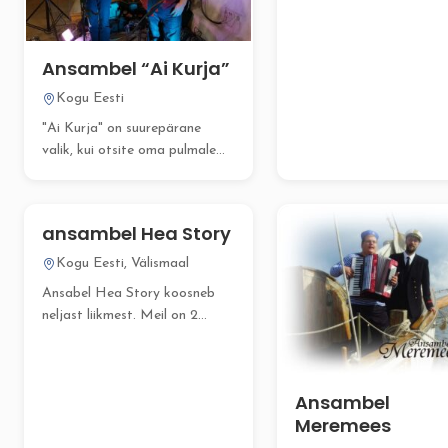
mis ühendab endas eheda
pärimuskultuuri,...
Ansambel “Ai Kurja”
Kogu Eesti
"Ai Kurja" on suurepärane
valik, kui otsite oma pulmale
või peole professionaalset...
ansambel Hea Story
Kogu Eesti, Välismaal
Ansabel Hea Story koosneb
neljast liikmest. Meil on 2
lauljat, saksofon, klahvpill...
Ansambel
Meremees