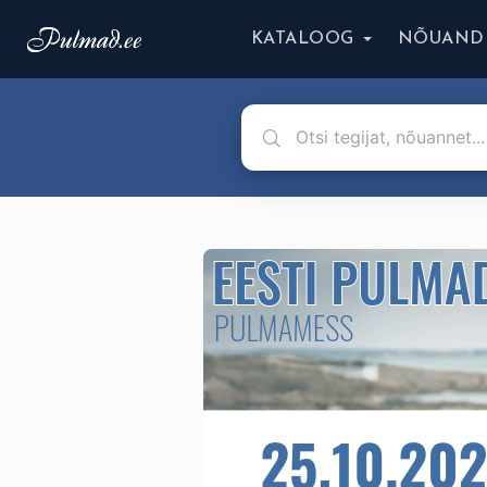
KATALOOG
NÕUAND