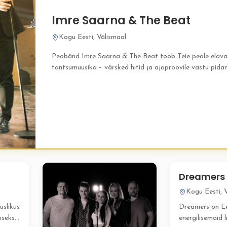
Imre Saarna & The Beat
Kogu Eesti, Välismaal
Peobänd Imre Saarna & The Beat toob Teie peole elav
tantsumuusika – värsked hitid ja ajaproovile vastu pida
kõlavad nii eesti kui inglise keeles....
Dreamers
Kogu Eesti, 
uslikus
Dreamers on Ee
iseks,
energilisemaid l