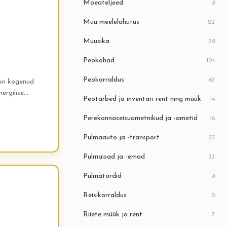
Moeateljeed
8
Muu meelelahutus
22
Muusika
78
Peokohad
104
Peokorraldus
63
 on kogenud
ergilise
Peotarbed ja inventari rent ning müük
14
hõlmab...
Perekonnaseisuametnikud ja -ametid
16
Pulmaauto ja -transport
23
Pulmaisad ja -emad
33
Pulmatordid
8
Reisikorraldus
0
Riiete müük ja rent
7