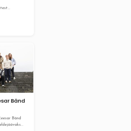
etest
osnev peobänd,
kirg pakkuda
.
esar Bänd
Reesar Bänd
eldejäävaks