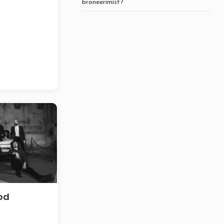
a iga pidu...
broneerimist?
od