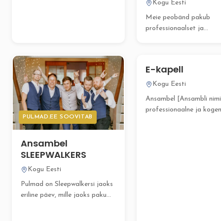
Kogu Eesti
Meie peobänd pakub
professionaalset ja
mitmekülgset muusikalist
elamust igale peole, eriti
pulmadele....
E-kapell
Kogu Eesti
Ansambel [Ansambli nimi
professionaalne ja koge
PULMAD.EE SOOVITAB
muusikakollektiiv, kes ai
muuta Teie...
Ansambel
SLEEPWALKERS
Kogu Eesti
Pulmad on Sleepwalkersi jaoks
eriline päev, mille jaoks pakume
professionaalset ja energilist...