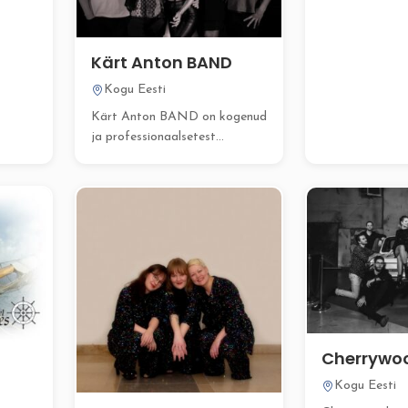
 Eesti
eesmärk on pann
Kärt Anton BAND
Kogu Eesti
Kärt Anton BAND on kogenud
ja professionaalsetest
muusikutest koosnev pop-rock
ansambel, kes...
Cherrywo
Kogu Eesti