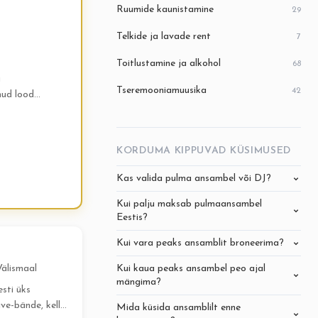
Ruumide kaunistamine
29
Telkide ja lavade rent
7
Toitlustamine ja alkohol
68
a
Tseremooniamuusika
42
nud lood
KORDUMA KIPPUVAD KÜSIMUSED
Kas valida pulma ansambel või DJ?
Kui palju maksab pulmaansambel
Eestis?
Kui vara peaks ansamblit broneerima?
Välismaal
Kui kaua peaks ansambel peo ajal
mängima?
sti üks
ive-bände, kelle
Mida küsida ansamblilt enne