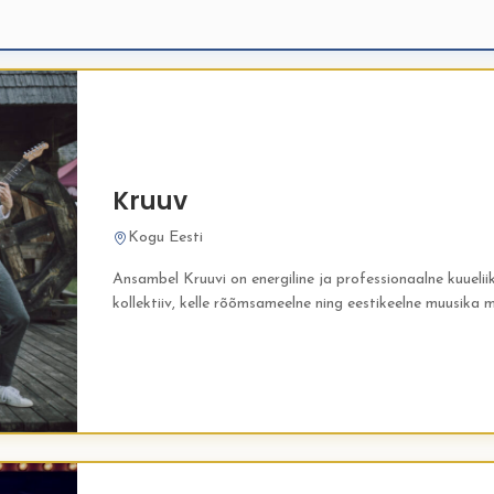
Kruuv
Kogu Eesti
Ansambel Kruuvi on energiline ja professionaalne kuuelii
kollektiiv, kelle rõõmsameelne ning eestikeelne muusika
pulma meeldejäävaks sündmuseks. Ansambli koosseisu k
karismaatilist lauljat, kitarrist,...