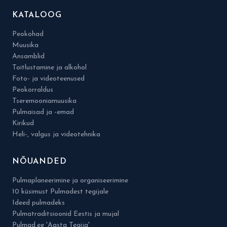
KATALOOG
Peokohad
Muusika
Ansamblid
Toitlustamine ja alkohol
Foto- ja videoteenused
Peokorraldus
Tseremooniamuusika
Pulmaisad ja -emad
Kirikud
Heli-, valgus ja videotehnika
NÕUANDED
Pulmaplaneerimine ja organiseerimine
10 küsimust Pulmadest tegijale
Ideed pulmadeks
Pulmatraditsioonid Eestis ja mujal
Pulmad.ee 'Aasta Tegija'