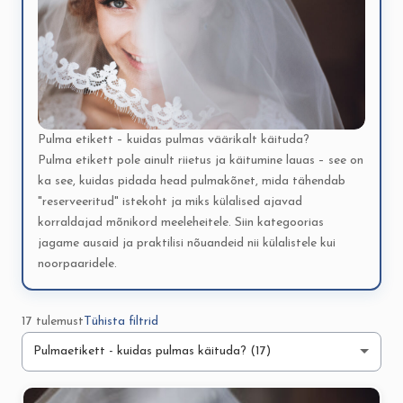
Pulma etikett – kuidas pulmas väärikalt käituda?
Pulma etikett pole ainult riietus ja käitumine lauas – see on
ka see, kuidas pidada head pulmakõnet, mida tähendab
"reserveeritud" istekoht ja miks külalised ajavad
korraldajad mõnikord meeleheitele. Siin kategoorias
jagame ausaid ja praktilisi nõuandeid nii külalistele kui
noorpaaridele.
17 tulemust
Tühista filtrid