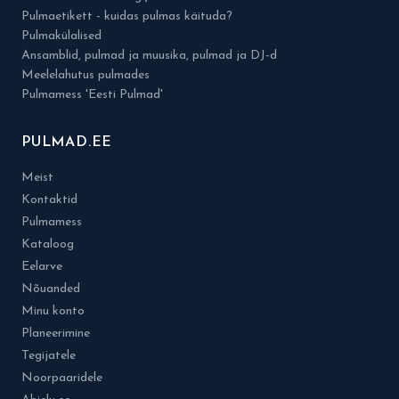
Pulmaetikett - kuidas pulmas käituda?
Pulmakülalised
Ansamblid, pulmad ja muusika, pulmad ja DJ-d
Meelelahutus pulmades
Pulmamess 'Eesti Pulmad'
PULMAD.EE
Meist
Kontaktid
Pulmamess
Kataloog
Eelarve
Nõuanded
Minu konto
Planeerimine
Tegijatele
Noorpaaridele