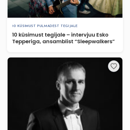
10 KÜSIMUST PULMADEST TEGIJALE
10 küsimust tegijale – intervjuu Esko
Tepperiga, ansamblist “Sleepwalkers”