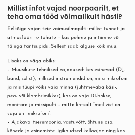
Millist infot vajad noorpaarilt, et
teha oma tööd võimalikult hästi?
Eelkõige vajan teie vaimusilmapilti: millist tunnet ja
atmosfääri te tahate – kas pehme ja intiimne või
täiega tantsupidu. Sellest saab alguse kõik muu.
Lisaks on väga abiks:
– Muusikute tehnilised vajadused: kes esinevad (DJ,
bänd, solist), millised instrumendid on, mitu mikrofoni
ja mis tüüpi võiks vaja minna (juhtmevaba käsi-,
pea- või klambrimikker), kas on vaja DI-bokse,
monitore ja miksipulti – mitte lihtsalt “meil vist on
vaja üht mikrofoni”.
– Ajakava: tseremoonia, vastuvõtt, õhtune osa,
kõnede ja esinemiste ligikaudsed kellaajad ning kas