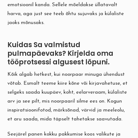
emotsioonil kanda. Sellele mõeldakse üllatavalt
harva, aga just see teeb õhtu sujuvaks ja külaliste
jaoks mõnusaks.
Kuidas Sa valmistud
pulmapäevaks? Kirjelda oma
tööprotsessi algusest lõpuni.
Kõik algab hetkest, kui noorpaar minuga ühendust
võtab. Esmalt teeme kiire kõne või kirjavahetuse, et
selgeks saada kuupäev, koht, eelarveraam, külaliste
arv ja see pilt, mis noorpaaril silme ees on. Kogun
inspiratsioonifotod, märksõnad, värvid ja meeleolu,
et aru saada, mida täpselt tahetakse saavutada.
Seejärel panen kokku pakkumise koos valikute ja