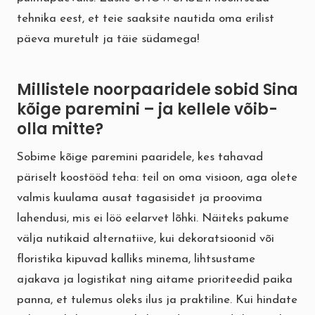
tehnika eest, et teie saaksite nautida oma erilist
päeva muretult ja täie südamega!
Millistele noorpaaridele sobid Sina
kõige paremini – ja kellele võib-
olla mitte?
Sobime kõige paremini paaridele, kes tahavad
päriselt koostööd teha: teil on oma visioon, aga olete
valmis kuulama ausat tagasisidet ja proovima
lahendusi, mis ei löö eelarvet lõhki. Näiteks pakume
välja nutikaid alternatiive, kui dekoratsioonid või
floristika kipuvad kalliks minema, lihtsustame
ajakava ja logistikat ning aitame prioriteedid paika
panna, et tulemus oleks ilus ja praktiline. Kui hindate