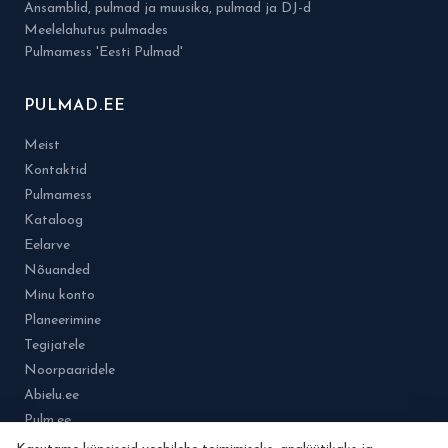
Ansamblid, pulmad ja muusika, pulmad ja DJ-d
Meelelahutus pulmades
Pulmamess 'Eesti Pulmad'
PULMAD.EE
Meist
Kontaktid
Pulmamess
Kataloog
Eelarve
Nõuanded
Minu konto
Planeerimine
Tegijatele
Noorpaaridele
Abielu.ee
Pulm.ee