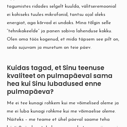
tagumistes ridades selgelt kuulda, välitseremoonial
ei kohiseks tuules mikrofonid, tantsu ajal oleks
energiat, aga kõrvad ei undaks. Mina tõlgin selle
“tehnikakeelde” ja panen sobiva lahenduse kokku.
Olen oma töös kogenud, et mida täpsem see pilt on,
seda sujuvam ja muretum on teie päev.
Kuidas tagad, et Sinu teenuse
kvaliteet on pulmapäeval sama
hea kui Sinu lubadused enne
pulmapäeva?
Me ei tee kunagi rohkem kui me võimelised oleme ja
me ei luba kunagi rohkme kui me võimaelise oleme.
Näiteks – me teame et ühel päeval saame teha