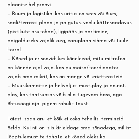
plaanite heliproovi.
– Ruum ja logistika: kas üritus on sees või õues,
saali/terrassi plaan ja paigutus, voolu kättesaadavus
(pistikute asukohad), ligipääs ja parkimine,
paigalduseks vajalik aeg, varuplaan vihma või tuule
korral.
– Kõned ja erisoovid: kes kõnelevad, mitu mikrofoni
on kõnede ajal vaja, kas pulmaisa/koordinaator
vajab oma mikrit, kas on mänge või erietteasteid.
– Muusikamaitse ja helivaljus: must-play ja do-not-
play, kas tantsuosas võib olla tugevam bass, aga
õhtusöögi ajal pigem rahulik taust.
Täiesti saan aru, et kõik ei oska tehnilisi termineid
öelda. Kui nii on, siis kirjeldage oma sõnadega, millist
lõpptulemust te tahate: et kõned oleks ka