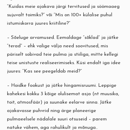
“Kuidas meie ajakava järgi tervitused ja söömaaeg
sujuvalt toimiks?” või “Mis on 100+ külalise puhul
istumiskorra juures kriitiline?”
– Sõeluge arvamused. Eemaldage “sõklad” ja jätke
“terad” – ehk valige välja need soovitused, mis
päriselt sobivad teie pulma ja stiiliga, mitte kellegi
teise unistuste realiseerimiseks. Küsi endalt iga idee
juures: “Kas see peegeldab meid?”
– Hoidke fookust ja jätke hingamisruumi. Leppige
kahekesi kokku 3 kõige olulisemat asja (nt muusika,
toit, atmosfäär) ja suunake eelarve sinna. Jätke
ajakavasse puhvrid ning ärge planeerige
pulmaeelsele nädalale suuri otsuseid – parem
natuke vähem, aga rahulikult ja mõnuga..