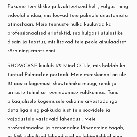
Pakume terviklikke ja kvaliteetseid heli-, valgus- ning
videolahendusi, mis loovad teie pulmale unustamatu
atmosfääri. Meie teenuste hulka kuuluvad ka
professionaalsed eriefektid, sealhulgas ilutulestike
disain ja teostus, mis lisavad teie peole ainulaadset
sära ning emotsiooni.
SHOWCASE kuulub 1/2 Mind OÜ-le, mis haldab ka
tuntud Pulmad.ee portaali. Meie meeskonnal on üle
10 aasta kogemust showtehnika müügi, rendi ja
ürituste tehnilise teenindamise valdkonnas. Tänu
pikaajalisele kogemusele oskame arvestada iga
detailiga ning pakkuda just teie soovidele ja
vajadustele vastavaid lahendusi. Meie
professionaalne ja personaalne lähenemine tagab,
et kõik tehnilised lahendused on läbimõeldud ning