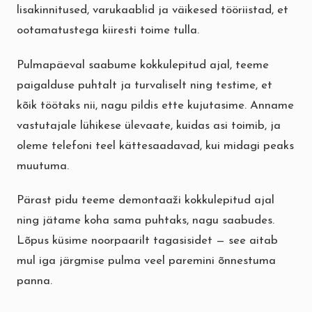
lisakinnitused, varukaablid ja väikesed tööriistad, et
ootamatustega kiiresti toime tulla.
Pulmapäeval saabume kokkulepitud ajal, teeme
paigalduse puhtalt ja turvaliselt ning testime, et
kõik töötaks nii, nagu pildis ette kujutasime. Anname
vastutajale lühikese ülevaate, kuidas asi toimib, ja
oleme telefoni teel kättesaadavad, kui midagi peaks
muutuma.
Pärast pidu teeme demontaaži kokkulepitud ajal
ning jätame koha sama puhtaks, nagu saabudes.
Lõpus küsime noorpaarilt tagasisidet — see aitab
mul iga järgmise pulma veel paremini õnnestuma
panna.