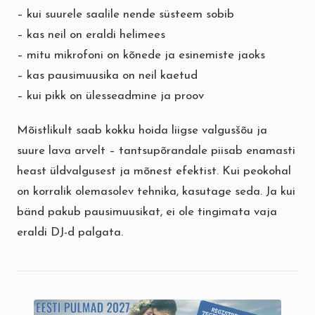
– kui suurele saalile nende süsteem sobib
– kas neil on eraldi helimees
– mitu mikrofoni on kõnede ja esinemiste jaoks
– kas pausimuusika on neil kaetud
– kui pikk on ülesseadmine ja proov
Mõistlikult saab kokku hoida liigse valgusšõu ja
suure lava arvelt – tantsupõrandale piisab enamasti
heast üldvalgusest ja mõnest efektist. Kui peokohal
on korralik olemasolev tehnika, kasutage seda. Ja kui
bänd pakub pausimuusikat, ei ole tingimata vaja
eraldi DJ-d palgata.