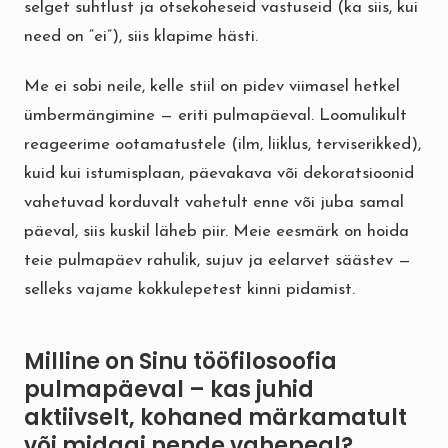
selget suhtlust ja otsekoheseid vastuseid (ka siis, kui
need on “ei”), siis klapime hästi.
Me ei sobi neile, kelle stiil on pidev viimasel hetkel
ümbermängimine — eriti pulmapäeval. Loomulikult
reageerime ootamatustele (ilm, liiklus, terviserikked),
kuid kui istumisplaan, päevakava või dekoratsioonid
vahetuvad korduvalt vahetult enne või juba samal
päeval, siis kuskil läheb piir. Meie eesmärk on hoida
teie pulmapäev rahulik, sujuv ja eelarvet säästev —
selleks vajame kokkulepetest kinni pidamist.
Milline on Sinu tööfilosoofia
pulmapäeval – kas juhid
aktiivselt, kohaned märkamatult
või midagi nende vahepeal?