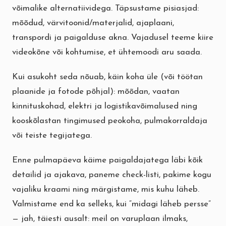
võimalike alternatiividega. Täpsustame pisiasjad:
mõõdud, värvitoonid/materjalid, ajaplaani,
transpordi ja paigalduse akna. Vajadusel teeme kiire
videokõne või kohtumise, et ühtemoodi aru saada.
Kui asukoht seda nõuab, käin koha üle (või töötan
plaanide ja fotode põhjal): mõõdan, vaatan
kinnituskohad, elektri ja logistikavõimalused ning
kooskõlastan tingimused peokoha, pulmakorraldaja
või teiste tegijatega.
Enne pulmapäeva käime paigaldajatega läbi kõik
detailid ja ajakava, paneme check-listi, pakime kogu
vajaliku kraami ning märgistame, mis kuhu läheb.
Valmistame end ka selleks, kui “midagi läheb persse”
— jah, täiesti ausalt: meil on varuplaan ilmaks,