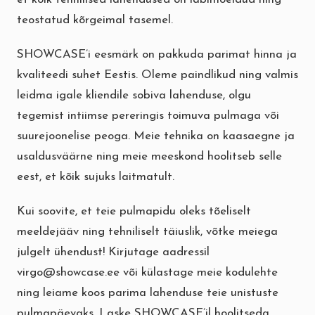
teostatud kõrgeimal tasemel.
SHOWCASE’i eesmärk on pakkuda parimat hinna ja
kvaliteedi suhet Eestis. Oleme paindlikud ning valmis
leidma igale kliendile sobiva lahenduse, olgu
tegemist intiimse pereringis toimuva pulmaga või
suurejoonelise peoga. Meie tehnika on kaasaegne ja
usaldusväärne ning meie meeskond hoolitseb selle
eest, et kõik sujuks laitmatult.
Kui soovite, et teie pulmapidu oleks tõeliselt
meeldejääv ning tehniliselt täiuslik, võtke meiega
julgelt ühendust! Kirjutage aadressil
virgo@showcase.ee või külastage meie kodulehte
ning leiame koos parima lahenduse teie unistuste
pulmapäevaks. Laske SHOWCASE’il hoolitseda