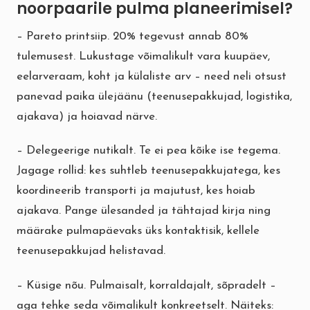
noorpaarile pulma planeerimisel?
– Pareto printsiip. 20% tegevust annab 80%
tulemusest. Lukustage võimalikult vara kuupäev,
eelarveraam, koht ja külaliste arv – need neli otsust
panevad paika ülejäänu (teenusepakkujad, logistika,
ajakava) ja hoiavad närve.
– Delegeerige nutikalt. Te ei pea kõike ise tegema.
Jagage rollid: kes suhtleb teenusepakkujatega, kes
koordineerib transporti ja majutust, kes hoiab
ajakava. Pange ülesanded ja tähtajad kirja ning
määrake pulmapäevaks üks kontaktisik, kellele
teenusepakkujad helistavad.
– Küsige nõu. Pulmaisalt, korraldajalt, sõpradelt –
aga tehke seda võimalikult konkreetselt. Näiteks: