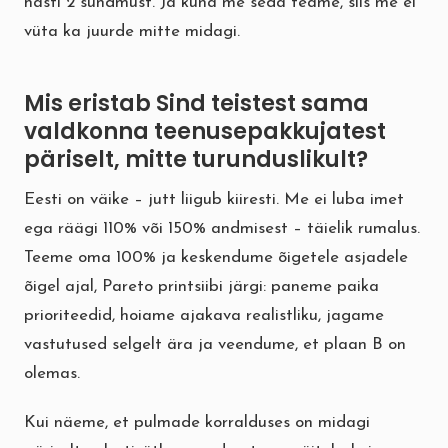
hästi 2 sündmust. Ja kuna me seda teame, siis me ei
vüta ka juurde mitte midagi.
Mis eristab Sind teistest sama
valdkonna teenusepakkujatest
päriselt, mitte turunduslikult?
Eesti on väike – jutt liigub kiiresti. Me ei luba imet
ega räägi 110% või 150% andmisest – täielik rumalus.
Teeme oma 100% ja keskendume õigetele asjadele
õigel ajal, Pareto printsiibi järgi: paneme paika
prioriteedid, hoiame ajakava realistliku, jagame
vastutused selgelt ära ja veendume, et plaan B on
olemas.
Kui näeme, et pulmade korralduses on midagi