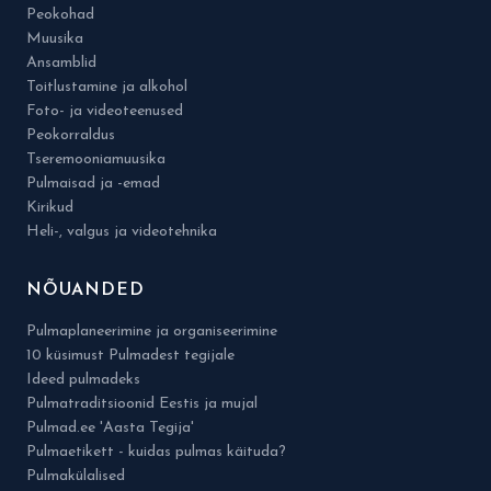
Peokohad
Muusika
Ansamblid
Toitlustamine ja alkohol
Foto- ja videoteenused
Peokorraldus
Tseremooniamuusika
Pulmaisad ja -emad
Kirikud
Heli-, valgus ja videotehnika
NÕUANDED
Pulmaplaneerimine ja organiseerimine
10 küsimust Pulmadest tegijale
Ideed pulmadeks
Pulmatraditsioonid Eestis ja mujal
Pulmad.ee 'Aasta Tegija'
Pulmaetikett - kuidas pulmas käituda?
Pulmakülalised