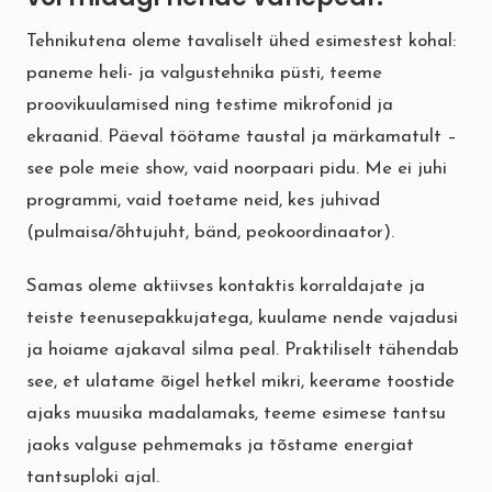
Tehnikutena oleme tavaliselt ühed esimestest kohal:
paneme heli- ja valgustehnika püsti, teeme
proovikuulamised ning testime mikrofonid ja
ekraanid. Päeval töötame taustal ja märkamatult –
see pole meie show, vaid noorpaari pidu. Me ei juhi
programmi, vaid toetame neid, kes juhivad
(pulmaisa/õhtujuht, bänd, peokoordinaator).
Samas oleme aktiivses kontaktis korraldajate ja
teiste teenusepakkujatega, kuulame nende vajadusi
ja hoiame ajakaval silma peal. Praktiliselt tähendab
see, et ulatame õigel hetkel mikri, keerame toostide
ajaks muusika madalamaks, teeme esimese tantsu
jaoks valguse pehmemaks ja tõstame energiat
tantsuploki ajal.