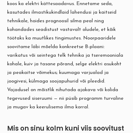
koos ka elektri kättesaadavus. Ennetame seda,
kasutades ilmastikukindlaid lahendusi ja kaitseid
tehnikale, hoides prognoosil silma peal ning
kohandades seadistust vastavalt oludele, et kõik
töötaks ka muutlikes tingimustes. Noorpaaridele
soovitame läbi mõelda konkreetse B-plaani:
varikatus või seintega telk tehnika ja tseremooniala
kohale, kuiv ja tasane põrand, selge elektri asukoht
ja peakaitse võimekus; kuumaga varjualad ja
joogivesi, külmaga soojapuhurid või pleedid.
Vajadusel on mõistlik nihutada ajakava või kolida
tegevused siseruumi — nii püsib programm turvaline
ja mugav ka keerulisema ilma korral.
Mis on sinu kolm kuni viis soovitust