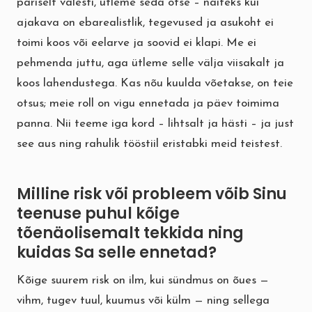
päriselt valesti, ütleme seda otse – näiteks kui
ajakava on ebarealistlik, tegevused ja asukoht ei
toimi koos või eelarve ja soovid ei klapi. Me ei
pehmenda juttu, aga ütleme selle välja viisakalt ja
koos lahendustega. Kas nõu kuulda võetakse, on teie
otsus; meie roll on vigu ennetada ja päev toimima
panna. Nii teeme iga kord – lihtsalt ja hästi – ja just
see aus ning rahulik tööstiil eristabki meid teistest.
Milline risk või probleem võib Sinu
teenuse puhul kõige
tõenäolisemalt tekkida ning
kuidas Sa selle ennetad?
Kõige suurem risk on ilm, kui sündmus on õues —
vihm, tugev tuul, kuumus või külm — ning sellega