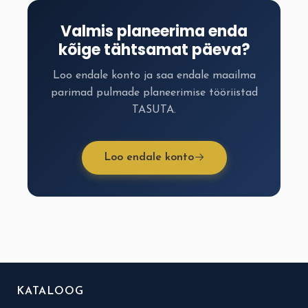
Valmis planeerima enda
kõige tähtsamat päeva?
Loo endale konto ja saa endale maailma
parimad pulmade planeerimise tööriistad
TASUTA.
Loo endale konto
KATALOOG