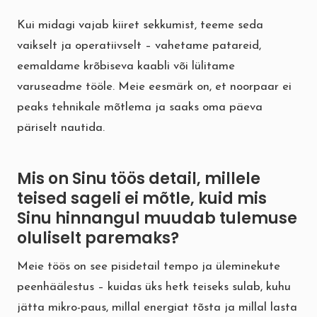
Kui midagi vajab kiiret sekkumist, teeme seda
vaikselt ja operatiivselt – vahetame patareid,
eemaldame krõbiseva kaabli või lülitame
varuseadme tööle. Meie eesmärk on, et noorpaar ei
peaks tehnikale mõtlema ja saaks oma päeva
päriselt nautida.
Mis on Sinu töös detail, millele
teised sageli ei mõtle, kuid mis
Sinu hinnangul muudab tulemuse
oluliselt paremaks?
Meie töös on see pisidetail tempo ja üleminekute
peenhäälestus – kuidas üks hetk teiseks sulab, kuhu
jätta mikro-paus, millal energiat tõsta ja millal lasta