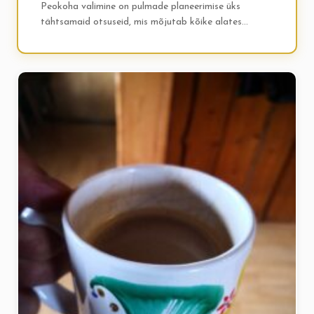
Peokoha valimine on pulmade planeerimise üks
tähtsamaid otsuseid, mis mõjutab kõike alates
külaliste arvust kuni eelarveni. Uuri, kuidas leida
ideaalne koht oma unistuste pulmadele!