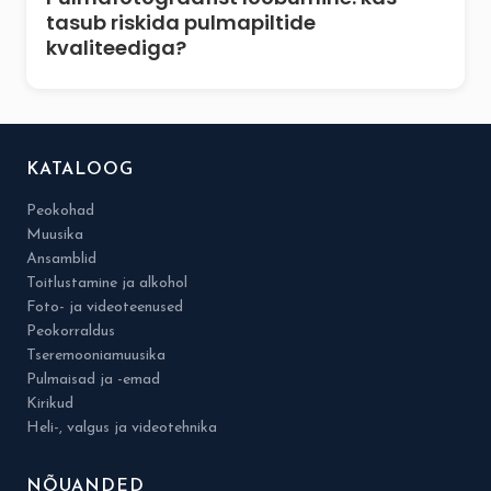
tasub riskida pulmapiltide
kvaliteediga?
KATALOOG
Peokohad
Muusika
Ansamblid
Toitlustamine ja alkohol
Foto- ja videoteenused
Peokorraldus
Tseremooniamuusika
Pulmaisad ja -emad
Kirikud
Heli-, valgus ja videotehnika
NÕUANDED