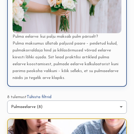
Pulma eelarve: kui palju maksab pulm päriselt?
Pulma maksumus üllatab paljusid paare – peidetud kulud,
pulmakorraldaja hind ja kihlasõrmused võivad eelarve
kiiresti lõhki ajada. Siit leiad praktilisi artikleid pulma
eelarve koostamisest, pulmade eelarve kalkulaatorist kuni
parima peokoha valikuni – kõik selleks, et su pulmaeelarve
näidis ja tegelik arve klapiks.
8 tulemust
Tühista filtrid