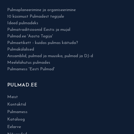
Pulmaplaneerimine ja organiseerimine
10 küsimust Pulmadest tegijale
Ideed pulmadeks
Pulmatraditsioonid Eestis ja mujal
Pulmad.ee 'Aasta Tegija'
Pulmaetikett - kuidas pulmas käituda?
Pulmakülalised
Ansamblid, pulmad ja muusika, pulmad ja DJ-d
Meelelahutus pulmades
Pulmamess 'Eesti Pulmad'
PULMAD.EE
Meist
Kontaktid
Pulmamess
Kataloog
Eelarve