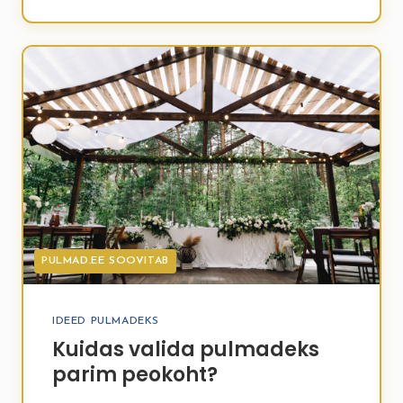
unistuste pulmad eelarvega, mis ei ületa sinu
võimalusi!
PULMAD.EE SOOVITAB
IDEED PULMADEKS
Kuidas valida pulmadeks
parim peokoht?