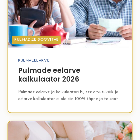
PULMAD.EE SOOVITAB
PULMAEELARVE
Pulmade eelarve
kalkulaator 2026
Pulmade eelarve ja kalkulaatori.Ei, see arvutukäik ja
eelarve kalkulaator ei ole siin 100% täpne ja te saate
kindlasti oma pulmad tehtud samadel tingimustel nii
odavamalt, kui…