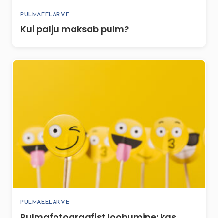
PULMAEELARVE
Kui palju maksab pulm?
PULMAEELARVE
Pulmafotograafist loobumine: kas