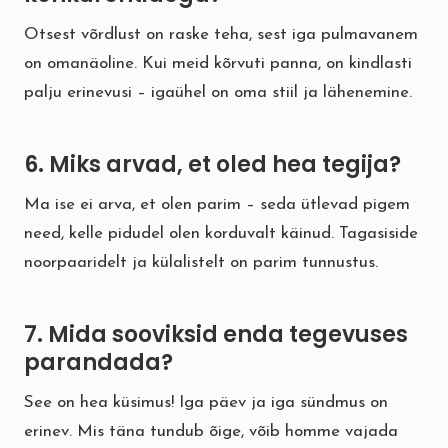
Otsest võrdlust on raske teha, sest iga pulmavanem
on omanäoline. Kui meid kõrvuti panna, on kindlasti
palju erinevusi – igaühel on oma stiil ja lähenemine.
6. Miks arvad, et oled hea tegija?
Ma ise ei arva, et olen parim – seda ütlevad pigem
need, kelle pidudel olen korduvalt käinud. Tagasiside
noorpaaridelt ja külalistelt on parim tunnustus.
7. Mida sooviksid enda tegevuses
parandada?
See on hea küsimus! Iga päev ja iga sündmus on
erinev. Mis täna tundub õige, võib homme vajada