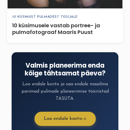
10 KÜSIMUST PULMADEST TEGIJALE
10 küsimusele vastab portree- ja
pulmafotograaf Maaris Puust
Valmis planeerima enda
kõige tähtsamat päeva?
Loo endale konto ja saa endale maailma
parimad pulmade planeerimise tööriistad
TASUTA.
Loo endale konto