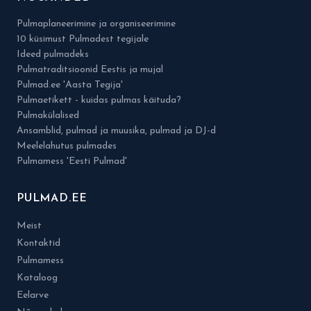
Pulmaplaneerimine ja organiseerimine
10 küsimust Pulmadest tegijale
Ideed pulmadeks
Pulmatraditsioonid Eestis ja mujal
Pulmad.ee 'Aasta Tegija'
Pulmaetikett - kuidas pulmas käituda?
Pulmakülalised
Ansamblid, pulmad ja muusika, pulmad ja DJ-d
Meelelahutus pulmades
Pulmamess 'Eesti Pulmad'
PULMAD.EE
Meist
Kontaktid
Pulmamess
Kataloog
Eelarve