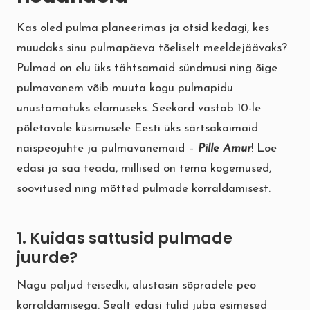
Kas oled pulma planeerimas ja otsid kedagi, kes
muudaks sinu pulmapäeva tõeliselt meeldejäävaks?
Pulmad on elu üks tähtsamaid sündmusi ning õige
pulmavanem võib muuta kogu pulmapidu
unustamatuks elamuseks. Seekord vastab 10-le
põletavale küsimusele Eesti üks särtsakaimaid
naispeojuhte ja pulmavanemaid –
Pille Amur
! Loe
edasi ja saa teada, millised on tema kogemused,
soovitused ning mõtted pulmade korraldamisest.
1. Kuidas sattusid pulmade
juurde?
Nagu paljud teisedki, alustasin sõpradele peo
korraldamisega. Sealt edasi tulid juba esimesed