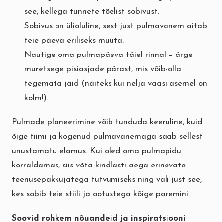
see, kellega tunnete tõelist sobivust.
Sobivus on ülioluline, sest just pulmavanem aitab
teie päeva eriliseks muuta.
Nautige oma pulmapäeva täiel rinnal – ärge
muretsege pisiasjade pärast, mis võib-olla
tegemata jäid (näiteks kui nelja vaasi asemel on
kolm!).
Pulmade planeerimine võib tunduda keeruline, kuid
õige tiimi ja kogenud pulmavanemaga saab sellest
unustamatu elamus. Kui oled oma pulmapidu
korraldamas, siis võta kindlasti aega erinevate
teenusepakkujatega tutvumiseks ning vali just see,
kes sobib teie stiili ja ootustega kõige paremini.
Soovid rohkem nõuandeid ja inspiratsiooni