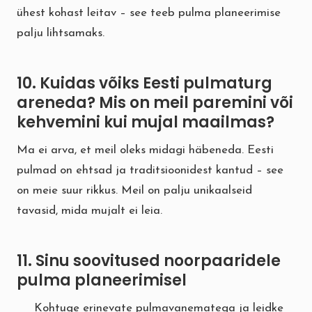
ühest kohast leitav – see teeb pulma planeerimise
palju lihtsamaks.
10. Kuidas võiks Eesti pulmaturg
areneda? Mis on meil paremini või
kehvemini kui mujal maailmas?
Ma ei arva, et meil oleks midagi häbeneda. Eesti
pulmad on ehtsad ja traditsioonidest kantud – see
on meie suur rikkus. Meil on palju unikaalseid
tavasid, mida mujalt ei leia.
11. Sinu soovitused noorpaaridele
pulma planeerimisel
Kohtuge erinevate pulmavanematega ja leidke