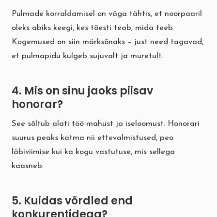
Pulmade korraldamisel on väga tähtis, et noorpaaril
oleks abiks keegi, kes tõesti teab, mida teeb.
Kogemused on siin märksõnaks – just need tagavad,
et pulmapidu kulgeb sujuvalt ja muretult.
4. Mis on sinu jaoks piisav
honorar?
See sõltub alati töö mahust ja iseloomust. Honorari
suurus peaks katma nii ettevalmistused, peo
läbiviimise kui ka kogu vastutuse, mis sellega
kaasneb.
5. Kuidas võrdled end
konkurentidega?