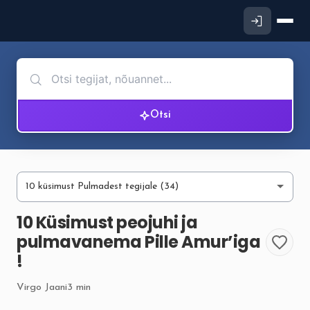
Otsi
10 Küsimust peojuhi ja
pulmavanema Pille Amur’iga
!
Virgo Jaani
3 min