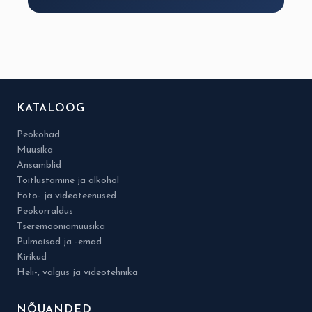
KATALOOG
Peokohad
Muusika
Ansamblid
Toitlustamine ja alkohol
Foto- ja videoteenused
Peokorraldus
Tseremooniamuusika
Pulmaisad ja -emad
Kirikud
Heli-, valgus ja videotehnika
NÕUANDED