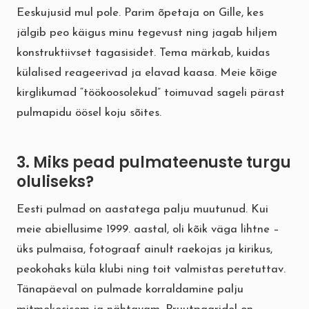
Eeskujusid mul pole. Parim õpetaja on Gille, kes
jälgib peo käigus minu tegevust ning jagab hiljem
konstruktiivset tagasisidet. Tema märkab, kuidas
külalised reageerivad ja elavad kaasa. Meie kõige
kirglikumad “töökoosolekud” toimuvad sageli pärast
pulmapidu öösel koju sõites.
3. Miks pead pulmateenuste turgu
oluliseks?
Eesti pulmad on aastatega palju muutunud. Kui
meie abiellusime 1999. aastal, oli kõik väga lihtne –
üks pulmaisa, fotograaf ainult raekojas ja kirikus,
peokohaks küla klubi ning toit valmistas peretuttav.
Tänapäeval on pulmade korraldamine palju