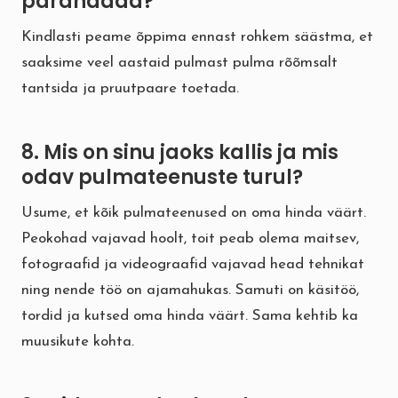
parandada?
Kindlasti peame õppima ennast rohkem säästma, et
saaksime veel aastaid pulmast pulma rõõmsalt
tantsida ja pruutpaare toetada.
8. Mis on sinu jaoks kallis ja mis
odav pulmateenuste turul?
Usume, et kõik pulmateenused on oma hinda väärt.
Peokohad vajavad hoolt, toit peab olema maitsev,
fotograafid ja videograafid vajavad head tehnikat
ning nende töö on ajamahukas. Samuti on käsitöö,
tordid ja kutsed oma hinda väärt. Sama kehtib ka
muusikute kohta.