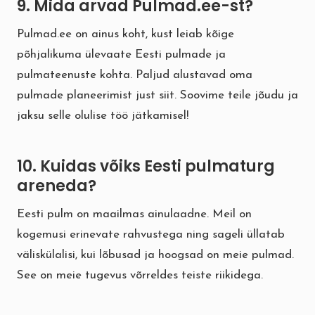
9. Mida arvad Pulmad.ee-st?
Pulmad.ee on ainus koht, kust leiab kõige
põhjalikuma ülevaate Eesti pulmade ja
pulmateenuste kohta. Paljud alustavad oma
pulmade planeerimist just siit. Soovime teile jõudu ja
jaksu selle olulise töö jätkamisel!
10. Kuidas võiks Eesti pulmaturg
areneda?
Eesti pulm on maailmas ainulaadne. Meil on
kogemusi erinevate rahvustega ning sageli üllatab
väliskülalisi, kui lõbusad ja hoogsad on meie pulmad.
See on meie tugevus võrreldes teiste riikidega.