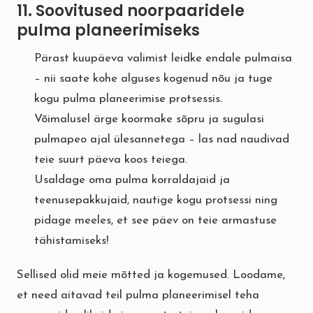
11. Soovitused noorpaaridele
pulma planeerimiseks
Pärast kuupäeva valimist leidke endale pulmaisa
– nii saate kohe alguses kogenud nõu ja tuge
kogu pulma planeerimise protsessis.
Võimalusel ärge koormake sõpru ja sugulasi
pulmapeo ajal ülesannetega – las nad naudivad
teie suurt päeva koos teiega.
Usaldage oma pulma korraldajaid ja
teenusepakkujaid, nautige kogu protsessi ning
pidage meeles, et see päev on teie armastuse
tähistamiseks!
Sellised olid meie mõtted ja kogemused. Loodame,
et need aitavad teil pulma planeerimisel teha