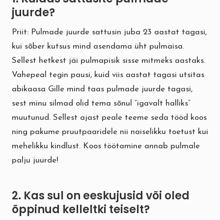
juurde?
Priit: Pulmade juurde sattusin juba 23 aastat tagasi,
kui sõber kutsus mind asendama üht pulmaisa.
Sellest hetkest jäi pulmapisik sisse mitmeks aastaks.
Vahepeal tegin pausi, kuid viis aastat tagasi utsitas
abikaasa Gille mind taas pulmade juurde tagasi,
sest minu silmad olid tema sõnul “igavalt halliks”
muutunud. Sellest ajast peale teeme seda tööd koos
ning pakume pruutpaaridele nii naiselikku toetust kui
mehelikku kindlust. Koos töötamine annab pulmale
palju juurde!
2. Kas sul on eeskujusid või oled
õppinud kelleltki teiselt?