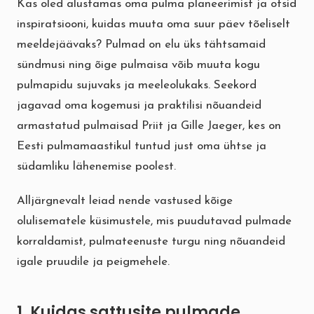
Kas oled alustamas oma pulma planeerimist ja otsid
inspiratsiooni, kuidas muuta oma suur päev tõeliselt
meeldejäävaks? Pulmad on elu üks tähtsamaid
sündmusi ning õige pulmaisa võib muuta kogu
pulmapidu sujuvaks ja meeleolukaks. Seekord
jagavad oma kogemusi ja praktilisi nõuandeid
armastatud pulmaisad Priit ja Gille Jaeger, kes on
Eesti pulmamaastikul tuntud just oma ühtse ja
südamliku lähenemise poolest.
Alljärgnevalt leiad nende vastused kõige
olulisematele küsimustele, mis puudutavad pulmade
korraldamist, pulmateenuste turgu ning nõuandeid
igale pruudile ja peigmehele.
1. Kuidas sattusite pulmade