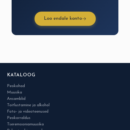
Loo endale konto
KATALOOG
Peokohad
Muusika
Ansamblid
Toitlustamine ja alkohol
Foto- ja videoteenused
Peokorraldus
Tseremooniamuusika