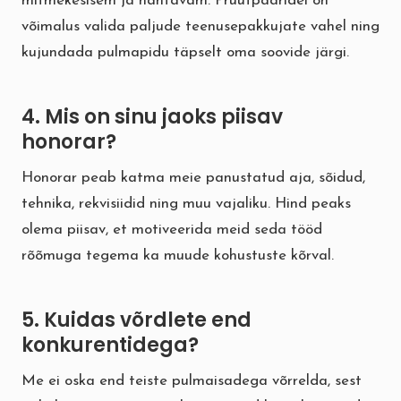
mitmekesisem ja nähtavam. Pruutpaaridel on
võimalus valida paljude teenusepakkujate vahel ning
kujundada pulmapidu täpselt oma soovide järgi.
4. Mis on sinu jaoks piisav
honorar?
Honorar peab katma meie panustatud aja, sõidud,
tehnika, rekvisiidid ning muu vajaliku. Hind peaks
olema piisav, et motiveerida meid seda tööd
rõõmuga tegema ka muude kohustuste kõrval.
5. Kuidas võrdlete end
konkurentidega?
Me ei oska end teiste pulmaisadega võrrelda, sest