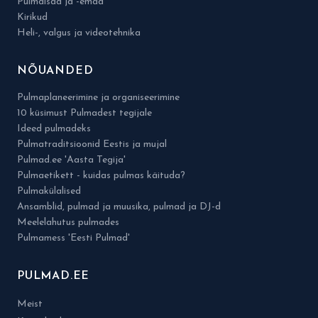
Pulmaisad ja -emad
Kirikud
Heli-, valgus ja videotehnika
NÕUANDED
Pulmaplaneerimine ja organiseerimine
10 küsimust Pulmadest tegijale
Ideed pulmadeks
Pulmatraditsioonid Eestis ja mujal
Pulmad.ee 'Aasta Tegija'
Pulmaetikett - kuidas pulmas käituda?
Pulmakülalised
Ansamblid, pulmad ja muusika, pulmad ja DJ-d
Meelelahutus pulmades
Pulmamess 'Eesti Pulmad'
PULMAD.EE
Meist