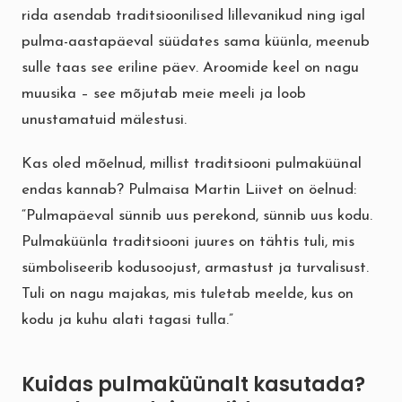
rida asendab traditsioonilised lillevanikud ning igal
pulma-aastapäeval süüdates sama küünla, meenub
sulle taas see eriline päev. Aroomide keel on nagu
muusika – see mõjutab meie meeli ja loob
unustamatuid mälestusi.
Kas oled mõelnud, millist traditsiooni pulmaküünal
endas kannab? Pulmaisa Martin Liivet on öelnud:
“Pulmapäeval sünnib uus perekond, sünnib uus kodu.
Pulmaküünla traditsiooni juures on tähtis tuli, mis
sümboliseerib kodusoojust, armastust ja turvalisust.
Tuli on nagu majakas, mis tuletab meelde, kus on
kodu ja kuhu alati tagasi tulla.”
Kuidas pulmaküünalt kasutada?