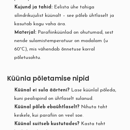
Kujund ja tahid:
Eelista ühe tahiga
silindrikujulist küünalt – see põleb ühtlaselt ja
kasutab kogu vaha ära.
Materjal:
Parafiinküünlad on ohutumad, sest
nende sulamistemperatuur on madalam (u
60°C), mis vähendab õnnetuse korral
põletusohtu.
Küünla põletamise nipid
Küünal ei sula äärteni?
Lase küünlal põleda,
kuni pealispind on ühtlaselt sulanud.
Küünal põleb ebaühtlaselt?
Nihuta taht
keskele, kui parafiin on veel soe.
Küünal suitseb kustutades?
Kasta taht