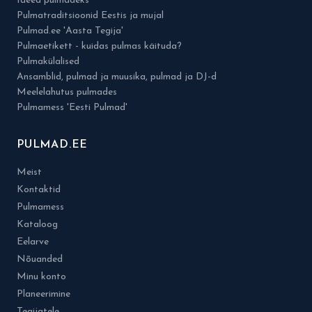
Ideed pulmadeks
Pulmatraditsioonid Eestis ja mujal
Pulmad.ee 'Aasta Tegija'
Pulmaetikett - kuidas pulmas käituda?
Pulmakülalised
Ansamblid, pulmad ja muusika, pulmad ja DJ-d
Meelelahutus pulmades
Pulmamess 'Eesti Pulmad'
PULMAD.EE
Meist
Kontaktid
Pulmamess
Kataloog
Eelarve
Nõuanded
Minu konto
Planeerimine
Tegijatele