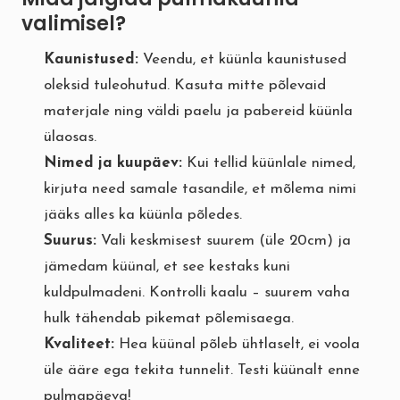
valimisel?
Kaunistused:
Veendu, et küünla kaunistused
oleksid tuleohutud. Kasuta mitte põlevaid
materjale ning väldi paelu ja pabereid küünla
ülaosas.
Nimed ja kuupäev:
Kui tellid küünlale nimed,
kirjuta need samale tasandile, et mõlema nimi
jääks alles ka küünla põledes.
Suurus:
Vali keskmisest suurem (üle 20cm) ja
jämedam küünal, et see kestaks kuni
kuldpulmadeni. Kontrolli kaalu – suurem vaha
hulk tähendab pikemat põlemisaega.
Kvaliteet:
Hea küünal põleb ühtlaselt, ei voola
üle ääre ega tekita tunnelit. Testi küünalt enne
pulmapäeva!