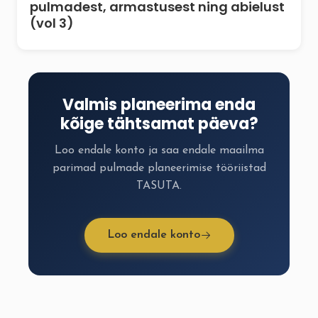
pulmadest, armastusest ning abielust
(vol 3)
Valmis planeerima enda
kõige tähtsamat päeva?
Loo endale konto ja saa endale maailma
parimad pulmade planeerimise tööriistad
TASUTA.
Loo endale konto