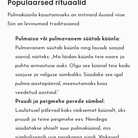
Populaarsed rituaalid
Pulmaküünla kasutamiseks on mitmeid ilusaid viise.
Siin on levinumad traditsioonid:
Pulmaisa või pulmavanem süütab küünla:
Pulmavanem süütab küünla ning lausub soojad
soovid, näiteks: „Ma läidan küünla teie noore ja
puhta armastuse auks. Olgu see küünal teie kodu
soojuse ja valguse sümboliks. Süüdake see igal
pulma-aastapäeval, meenutamaks koos
veedetud aastaid.“
Pruudi ja peigmehe perede sümbol:
Laulatusel põlevad kaks väiksemat küünalt, üks
pruudi ja teine peigmehe ees. Nendega
süüdatakse ühiselt suur pulmaküünal, mis
sümboliseerib uue perekonna sündi. Väikesed