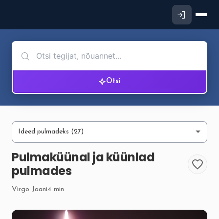
Otsi
Pulmaküünal ja küünlad
pulmades
Virgo Jaani
4 min