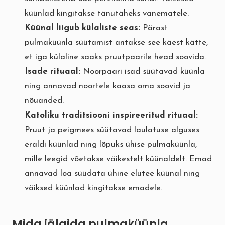
küünlad kingitakse tänutäheks vanematele.
Küünal liigub külaliste seas:
Pärast
pulmaküünla süütamist antakse see käest kätte,
et iga külaline saaks pruutpaarile head soovida.
Isade rituaal:
Noorpaari isad süütavad küünla
ning annavad noortele kaasa oma soovid ja
nõuanded.
Katoliku traditsiooni inspireeritud rituaal:
Pruut ja peigmees süütavad laulatuse alguses
eraldi küünlad ning lõpuks ühise pulmaküünla,
mille leegid võetakse väikestelt küünaldelt. Emad
annavad loa süüdata ühine elutee küünal ning
väiksed küünlad kingitakse emadele.
Mida jälgida pulmaküünla