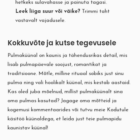
hetkeks sulavahasse ja painuta tagasi.
Leek liiga suur või väike?
Trimmi taht
vastavalt vajadusele.
Kokkuvõte ja kutse tegevusele
Pulmaküünal on kaunis ja tähendusrikas detail, mis
lisab pulmapäevale soojust, romantikat ja
traditsioone. Mõtle, milline rituaal sobiks just sinu
pulma ning vali hoolikalt küünal, mis kestab aastaid.
Kas oled juba mõelnud, millist pulmaküünalt sina
oma pulmas kasutad? Jagage oma mõtteid ja
kogemusi kommentaarides või tutvu meie
Kodutule
käsitöö küünaldega
, et leida just teie pulmapidu
kaunistav küünal!