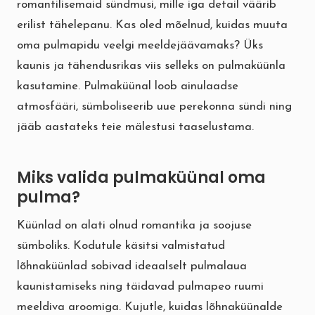
romantilisemaid sündmusi, mille iga detail väärib
erilist tähelepanu. Kas oled mõelnud, kuidas muuta
oma pulmapidu veelgi meeldejäävamaks? Üks
kaunis ja tähendusrikas viis selleks on pulmaküünla
kasutamine. Pulmaküünal loob ainulaadse
atmosfääri, sümboliseerib uue perekonna sündi ning
jääb aastateks teie mälestusi taaselustama.
Miks valida pulmaküünal oma
pulma?
Küünlad on alati olnud romantika ja soojuse
sümboliks. Kodutule käsitsi valmistatud
lõhnaküünlad sobivad ideaalselt pulmalaua
kaunistamiseks ning täidavad pulmapeo ruumi
meeldiva aroomiga. Kujutle, kuidas lõhnaküünalde