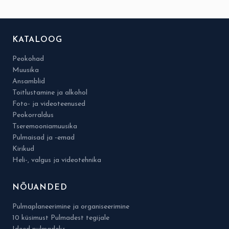
KATALOOG
Peokohad
Muusika
Ansamblid
Toitlustamine ja alkohol
Foto- ja videoteenused
Peokorraldus
Tseremooniamuusika
Pulmaisad ja -emad
Kirikud
Heli-, valgus ja videotehnika
NÕUANDED
Pulmaplaneerimine ja organiseerimine
10 küsimust Pulmadest tegijale