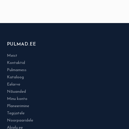
PULMAD.EE
Meist
Kontaktid
Pulmamess
Kataloog
Eelarve
Nõuanded
Minu konto
Planeerimine
Tegijatele
Noorpaaridele
Abielu.ee