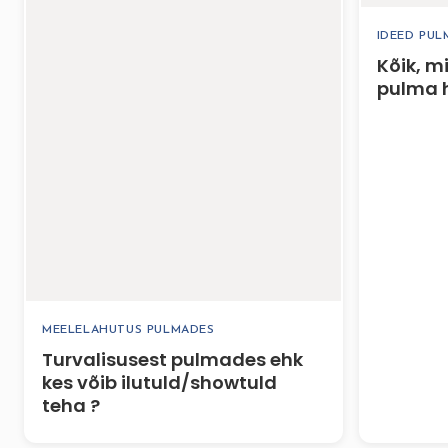
IDEED PU
Kõik, 
pulma 
MEELELAHUTUS PULMADES
Turvalisusest pulmades ehk
kes võib ilutuld/showtuld
teha ?