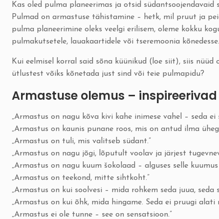
Kas oled pulma planeerimas ja otsid südantsoojendavaid s
Pulmad on armastuse tähistamine – hetk, mil pruut ja pei
pulma planeerimine oleks veelgi erilisem, oleme kokku kog
pulmakutsetele, lauakaartidele või tseremoonia kõnedesse
Kui eelmisel korral said sõna küünikud (
loe siit
), siis nüüd
ütlustest võiks kõnetada just sind või teie pulmapidu?
Armastuse olemus – inspireerivad 
„Armastus on nagu kõva kivi kahe inimese vahel – seda ei 
„Armastus on kaunis punane roos, mis on antud ilma ühegi
„Armastus on tuli, mis valitseb südant.”
„Armastus on nagu jõgi, lõputult voolav ja järjest tugevnev
„Armastus on nagu kuum šokolaad – alguses selle kuumus ül
„Armastus on teekond, mitte sihtkoht.”
„Armastus on kui soolvesi – mida rohkem seda juua, seda
„Armastus on kui õhk, mida hingame. Seda ei pruugi alati n
„Armastus ei ole tunne – see on sensatsioon.”