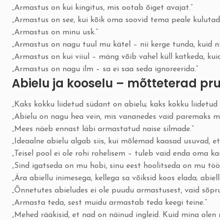
„Armastus on kui kingitus, mis ootab õiget avajat.”
„Armastus on see, kui kõik oma soovid tema peale kulutad
„Armastus on minu usk.”
„Armastus on nagu tuul mu kätel – nii kerge tunda, kuid ni
„Armastus on kui viiul – mäng võib vahel küll katkeda, kuid
„Armastus on nagu ilm – sa ei saa seda ignoreerida.”
Abielu ja kooselu – mõtteterad pr
„Kaks kokku liidetud südant on abielu; kaks kokku liidetud
„Abielu on nagu hea vein, mis vananedes vaid paremaks m
„Mees näeb ennast läbi armastatud naise silmade.”
„Ideaalne abielu algab siis, kui mõlemad kaasad usuvad, et
„Teisel pool ei ole rohi rohelisem – tuleb vaid enda oma ka
„Sind igatseda on mu hobi, sinu eest hoolitseda on mu tö
„Ära abiellu inimesega, kellega sa võiksid koos elada; abiellu
„Õnnetutes abieludes ei ole puudu armastusest, vaid sõpru
„Armasta teda, sest muidu armastab teda keegi teine.”
„Mehed rääkisid, et nad on näinud ingleid. Kuid mina olen n