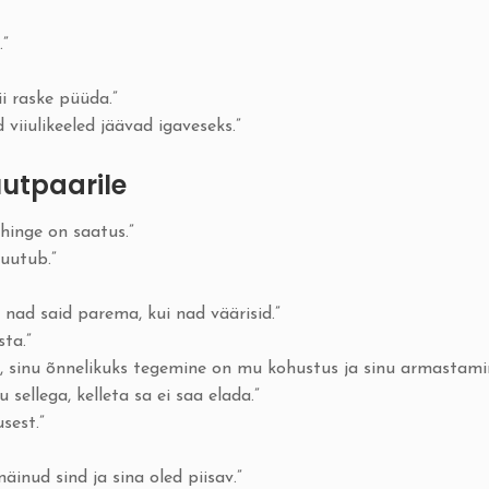
.”
i raske püüda.”
 viiulikeeled jäävad igaveseks.”
uutpaarile
 hinge on saatus.”
uutub.”
 nad said parema, kui nad väärisid.”
sta.”
ö, sinu õnnelikuks tegemine on mu kohustus ja sinu armastami
 sellega, kelleta sa ei saa elada.”
sest.”
äinud sind ja sina oled piisav.”