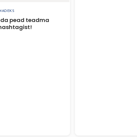
LMADEKS
mida pead teadma
hashtagist!