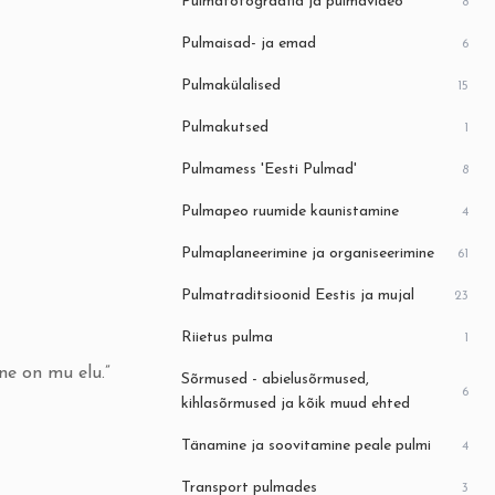
Pulmafotograafia ja pulmavideo
8
Pulmaisad- ja emad
6
Pulmakülalised
15
Pulmakutsed
1
Pulmamess 'Eesti Pulmad'
8
Pulmapeo ruumide kaunistamine
4
Pulmaplaneerimine ja organiseerimine
61
Pulmatraditsioonid Eestis ja mujal
23
Riietus pulma
1
ne on mu elu.”
Sõrmused - abielusõrmused,
6
kihlasõrmused ja kõik muud ehted
Tänamine ja soovitamine peale pulmi
4
Transport pulmades
3