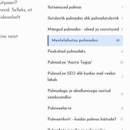
utpaari?
Iluteenused pulmas
1
id. Selleks, et
ideaalselt
Ilutulestik pulmades ehk pulmailutulestik
1
Mängud pulmades - ideed ja soovitused
5
ine neist
Meelelahutus pulmades
10
Peokohad pulmadeks
4
Pulmad.ee 'Aasta Tegija'
18
Pulmad.ee SEO ehk kuidas meil veebis
1
läheb
Pulmadega ja abiellumisega seotud
0
seadusandlus
Pulmaeelarve
8
Pulmaetikett - kuidas pulmas käituda?
17