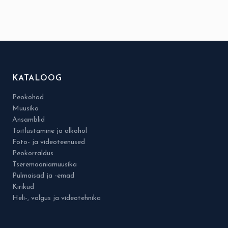
KATALOOG
Peokohad
Muusika
Ansamblid
Toitlustamine ja alkohol
Foto- ja videoteenused
Peokorraldus
Tseremooniamuusika
Pulmaisad ja -emad
Kirikud
Heli-, valgus ja videotehnika