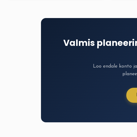
Valmis planeer
Loo endale konto j
planee