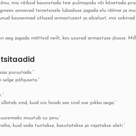
õnu, mis võiksid kaunistada teie pulmapidu või kõnetada pru
gmees annavad teineteisele lubaduse jagada elu rõõme ja mures
unud kauneimad ütlused armastusest ja abielust, mis sobivad 
.
 on aeg jagada mõtteid neilt, kes usuvad armastuse jõusse. Mill
tsitaadid
saa purustada.”
 selge põhjuseta.”
.”
latab sind, kuid siis hoiab see sind soe pikka aega.”
 suuremaks muutub su janu.”
äha, kuid seda tuntakse, kasutatakse ja vajatakse alati.”