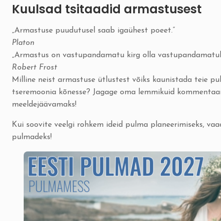
Kuulsad tsitaadid armastusest
„Armastuse puudutusel saab igaühest poeet.”
Platon
„Armastus on vastupandamatu kirg olla vastupandamatult
Robert Frost
Milline neist armastuse ütlustest võiks kaunistada teie pu
tseremoonia kõnesse? Jagage oma lemmikuid kommentaaride
meeldejäävamaks!
Kui soovite veelgi rohkem ideid pulma planeerimiseks, vaa
pulmadeks!