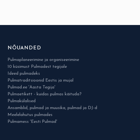
NÕUANDED
Pulmaplaneerimine ja organiseerimine
10 küsimust Pulmadest tegijale
Ideed pulmadeks
Pulmatraditsioonid Eestis ja mujal
Pulmad.ee 'Aasta Tegija'
Pulmaetikett - kuidas pulmas käituda?
Pulmakülalised
Ansamblid, pulmad ja muusika, pulmad ja DJ-d
Meelelahutus pulmades
Pulmamess 'Eesti Pulmad'