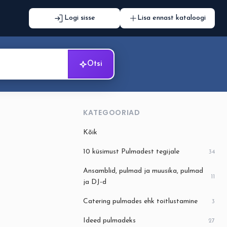
Logi sisse
Lisa ennast kataloogi
Otsi
KATEGOORIAD
Kõik
10 küsimust Pulmadest tegijale
34
Ansamblid, pulmad ja muusika, pulmad
11
ja DJ-d
Catering pulmades ehk toitlustamine
3
Ideed pulmadeks
27