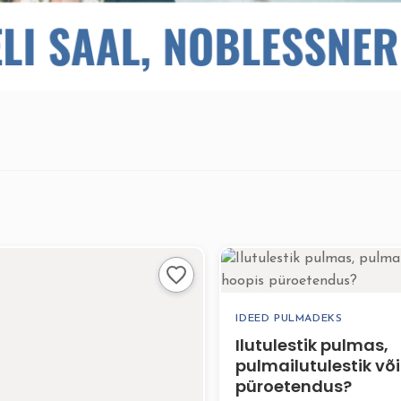
IDEED PULMADEKS
Ilutulestik pulmas,
pulmailutulestik võ
püroetendus?