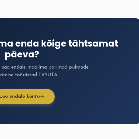
ima enda kõige tähtsamat
päeva?
a saa endale maailma parimad pulmade
rimise tööriistad TASUTA.
Loo endale konto