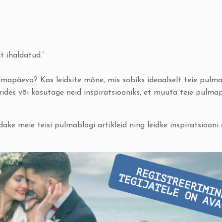
 ihaldatud.”
lmapäeva? Kas leidsite mõne, mis sobiks ideaalselt teie pulma
s või kasutage neid inspiratsiooniks, et muuta teie pulmap
dake meie teisi
pulmablogi artikleid
ning leidke inspiratsiooni