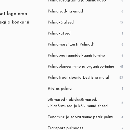
Pulmafotograafia ja pulmavideo
8
Pulmaisad- ja emad
6
lset logo oma
egija konkursi
Pulmakülalised
15
Pulmakutsed
1
Pulmamess 'Eesti Pulmad'
8
Pulmapeo ruumide kaunistamine
4
Pulmaplaneerimine ja organiseerimine
61
Pulmatraditsioonid Eestis ja mujal
23
Riietus pulma
1
Sõrmused - abielusõrmused,
6
kihlasõrmused ja kõik muud ehted
Tänamine ja soovitamine peale pulmi
4
Transport pulmades
3