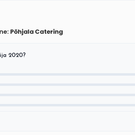
ine:
Põhjala Catering
gija 2020?