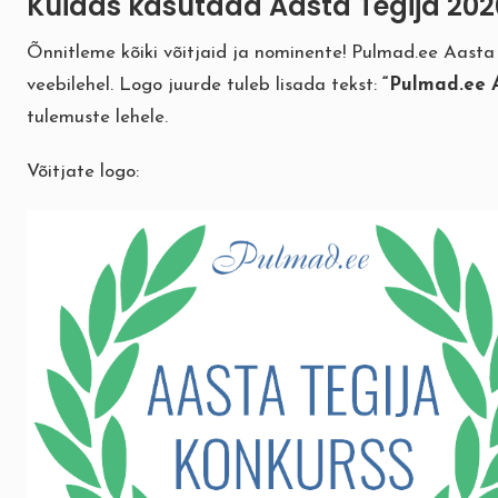
Kuidas kasutada Aasta Tegija 202
Õnnitleme kõiki võitjaid ja nominente! Pulmad.ee Aasta
veebilehel. Logo juurde tuleb lisada tekst:
“Pulmad.ee 
tulemuste lehele
.
Võitjate logo: