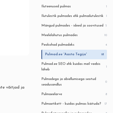
Iluteenused pulmas
1
Ilutulestik pulmades ehk pulmailutulestik
1
Mängud pulmades - ideed ja soovitused
5
Meelelahutus pulmades
10
Peokohad pulmadeks
4
Pulmad.ee 'Aasta Tegija'
18
Pulmad.ee SEO ehk kuidas meil veebis
1
läheb
Pulmadega ja abiellumisega seotud
0
seadusandlus
te võitjad ja
Pulmaeelarve
8
Pulmaetikett - kuidas pulmas käituda?
17