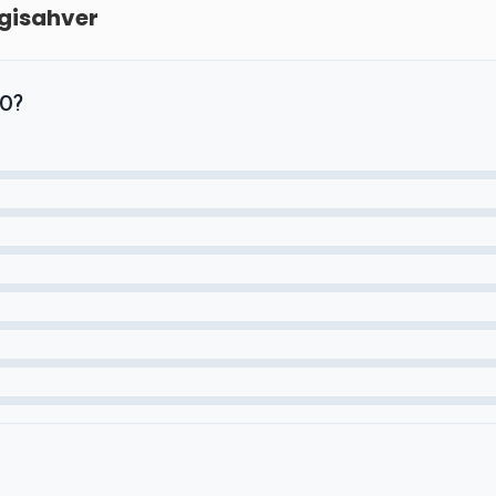
gisahver
20?