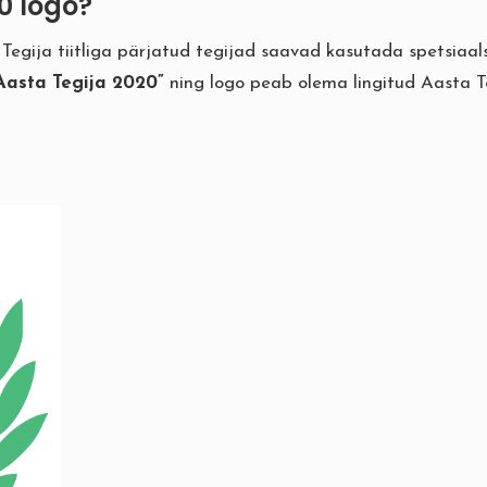
0 logo?
 Tegija tiitliga pärjatud tegijad saavad kasutada spetsiaa
Aasta Tegija 2020”
ning logo peab olema lingitud
Aasta T