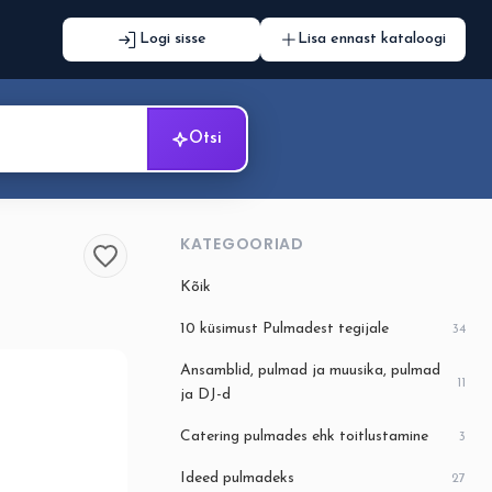
Logi sisse
Lisa ennast kataloogi
Otsi
KATEGOORIAD
Kõik
10 küsimust Pulmadest tegijale
34
Ansamblid, pulmad ja muusika, pulmad
11
ja DJ-d
Catering pulmades ehk toitlustamine
3
Ideed pulmadeks
27