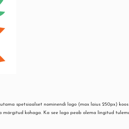
sutama spetsiaalset nominendi logo (max laius 250px) koos
a märgitud kohaga. Ka see logo peab olema lingitud tulemu