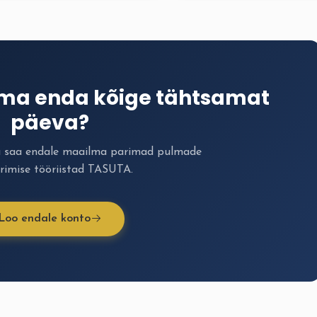
ima enda kõige tähtsamat
päeva?
a saa endale maailma parimad pulmade
rimise tööriistad TASUTA.
Loo endale konto