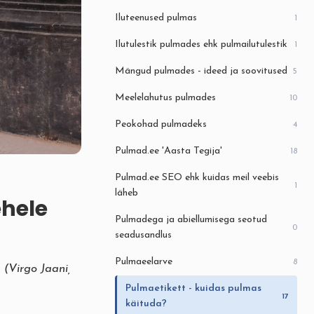
Iluteenused pulmas
1
Ilutulestik pulmades ehk pulmailutulestik
1
Mängud pulmades - ideed ja soovitused
5
Meelelahutus pulmades
10
Peokohad pulmadeks
4
Pulmad.ee 'Aasta Tegija'
18
Pulmad.ee SEO ehk kuidas meil veebis
1
läheb
ehele
Pulmadega ja abiellumisega seotud
0
seadusandlus
Pulmaeelarve
8
 (Virgo Jaani,
Pulmaetikett - kuidas pulmas
17
käituda?