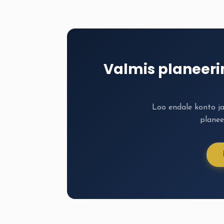
Valmis planeer
Loo endale konto j
planee