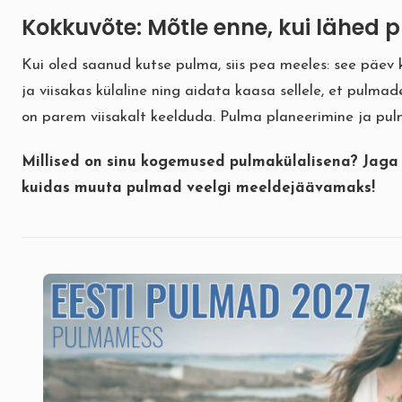
Kokkuvõte: Mõtle enne, kui lähed 
Kui oled saanud kutse pulma, siis pea meeles: see päev 
ja viisakas külaline ning aidata kaasa sellele, et pulmad
on parem viisakalt keelduda. Pulma planeerimine ja pul
Millised on sinu kogemused pulmakülalisena? Jaga
kuidas muuta pulmad veelgi meeldejäävamaks!