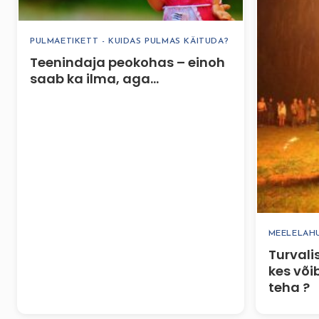
PULMAETIKETT - KUIDAS PULMAS KÄITUDA?
Teenindaja peokohas – einoh
saab ka ilma, aga…
MEELELAH
Turvali
kes või
teha ?