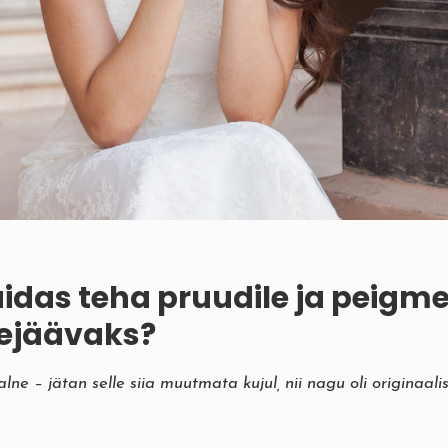
uidas teha pruudile ja peigm
dejäävaks?
ne – jätan selle siia muutmata kujul, nii nagu oli originaalis