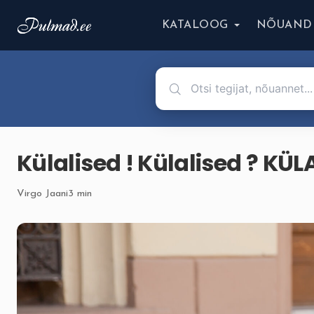
KATALOOG
NÕUAND
Külalised ! Külalised ? KÜL
Virgo Jaani
3 min