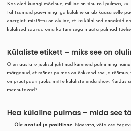
Kas oled kunagi mõelnud, milline on sinu roll pulmas, ku
tähtsamaid päevi ning iga külaline aitab kaasa selle p
energiat, mistõttu on oluline, et ka külalised annaksid 
külalised saavad oma käitumisega muuta pulmad tõelisel
Külaliste etikett – miks see on olul
Olen aastate jooksul juhtinud kümneid pulmi ning näinu
märganud, et mõnes pulmas on õhkkond soe ja rõõmus, te
on pruutpaari jaoks, mitte külaliste enda show. Kuidas s
meenutavad?
Hea külaline pulmas – mida see 
Ole avatud ja positiivne.
Naerata, võta osa tegevus