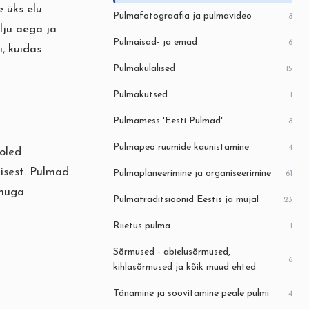
e üks elu
Pulmafotograafia ja pulmavideo
8
lju aega ja
Pulmaisad- ja emad
6
, kuidas
Pulmakülalised
15
Pulmakutsed
1
Pulmamess 'Eesti Pulmad'
8
Pulmapeo ruumide kaunistamine
4
oled
isest. Pulmad
Pulmaplaneerimine ja organiseerimine
61
änuga
Pulmatraditsioonid Eestis ja mujal
23
Riietus pulma
1
Sõrmused - abielusõrmused,
6
kihlasõrmused ja kõik muud ehted
Tänamine ja soovitamine peale pulmi
4