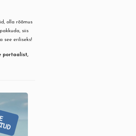
d, olla rõõmus
pakkuda, siis
see eriliseks!
e
portaalist,