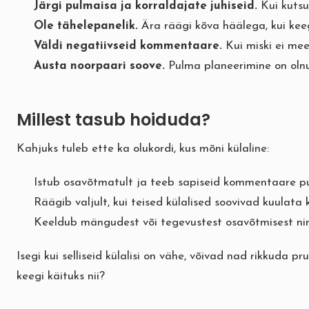
Järgi pulmaisa ja korraldajate juhiseid.
Kui kutsu
Ole tähelepanelik.
Ära räägi kõva häälega, kui kee
Väldi negatiivseid kommentaare.
Kui miski ei mee
Austa noorpaari soove.
Pulma planeerimine on olnu
Millest tasub hoiduda?
Kahjuks tuleb ette ka olukordi, kus mõni külaline:
Istub osavõtmatult ja teeb sapiseid kommentaare pu
Räägib valjult, kui teised külalised soovivad kuulata
Keeldub mängudest või tegevustest osavõtmisest ni
Isegi kui selliseid külalisi on vähe, võivad nad rikkuda
keegi käituks nii?