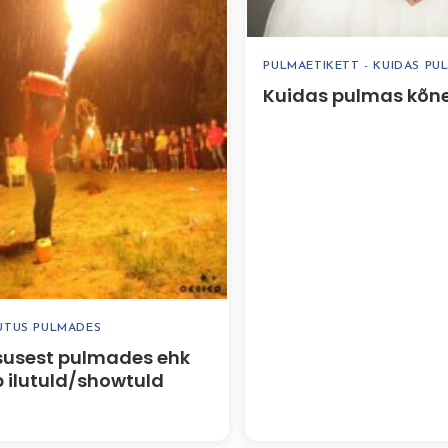
PULMAETIKETT - KUIDAS PU
Kuidas pulmas kõn
UTUS PULMADES
susest pulmades ehk
b ilutuld/showtuld