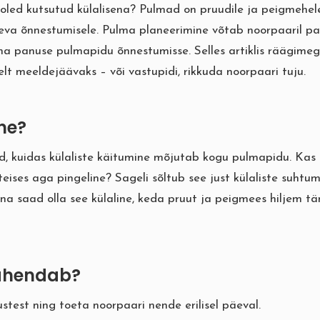
i oled kutsutud külalisena? Pulmad on pruudile ja peigmehel
äeva õnnestumisele. Pulma planeerimine võtab noorpaaril pa
oma panuse pulmapidu õnnestumisse. Selles artiklis räägimegi
t meeldejäävaks – või vastupidi, rikkuda noorpaari tuju.
ine?
d, kuidas külaliste käitumine mõjutab kogu pulmapidu. Kas 
ises aga pingeline? Sageli sõltub see just külaliste suhtum
ina saad olla see külaline, keda pruut ja peigmees hiljem t
tähendab?
test ning toeta noorpaari nende erilisel päeval.