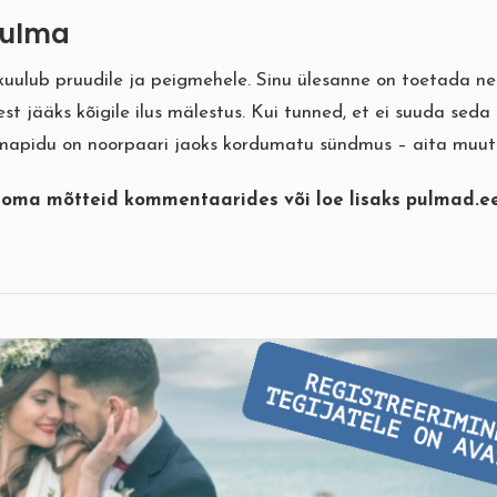
pulma
kuulub pruudile ja peigmehele. Sinu ülesanne on toetada nei
est jääks kõigile ilus mälestus. Kui tunned, et ei suuda seda 
mapidu on noorpaari jaoks kordumatu sündmus – aita muuta 
 oma mõtteid kommentaarides või loe lisaks
pulmad.e