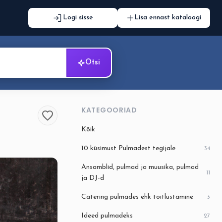
Logi sisse
Lisa ennast kataloogi
Otsi
KATEGOORIAD
Kõik
10 küsimust Pulmadest tegijale
34
Ansamblid, pulmad ja muusika, pulmad
11
ja DJ-d
Catering pulmades ehk toitlustamine
3
Ideed pulmadeks
27