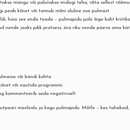
takse mängu või palutakse midagi teha, võta sellest rõõmu
gi peab kõnet või toimub mõni oluline osa pulmast.
ldi, hoia see enda teada – pulmapidu pole õige koht kriitik
d nende jaoks pikk protsess, ära riku nende päeva oma käi
lmaisa või bändi kohta.
 kõnet või nautida programmi.
ng kommenteerib seda negatiivselt.
 pruutpaari meeleolu ja kogu pulmapidu. Mõtle – kas tahaksid,