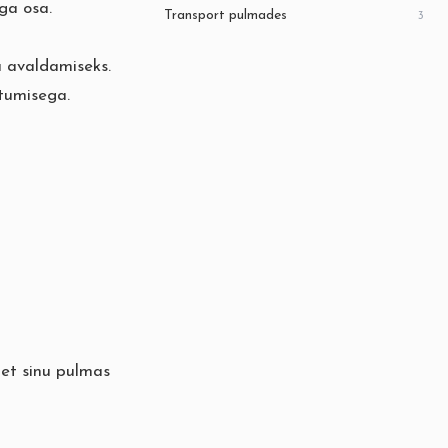
ga osa.
Transport pulmades
3
a avaldamiseks.
tumisega.
 et sinu pulmas