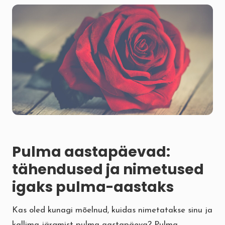
Pulma aastapäevad:
tähendused ja nimetused
igaks pulma-aastaks
Kas oled kunagi mõelnud, kuidas nimetatakse sinu ja
kallima järgmist pulma-aastapäeva? Pulma