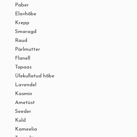
Paber
Elavhõbe
Krepp
Smaragd
Raud
Pärlmutter
Flanell
Topaas
Ülekullatud hõbe
Lavendel
Kasmiir
Ametüst
Seeder
Kuld
Kameelia