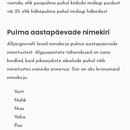
viienda, ehk puupulma puhul kinkida midagi puidust
või 25. ehk hõbepulma puhul midagi hõbedast.
Pulma aastapäevade nimekiri
Alljärgnevalt leiad nimekirja pulma aastapäevade
nimetustest. Algusaastate tähendused on üsna
kindlad, kuid pikaajaliste abielude puhul võib
nimetustes esineda erinevusi. Siin on üks levinumaid
nimekirju:
Vatt
Nahk
Nisu
Vaha
Puu