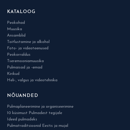
KATALOOG
Peokohad
Muusika
Ansamblid
Toitlustamine ja alkohol
Foto- ja videoteenused
Peokorraldus
Tseremooniamuusika
Pulmaisad ja -emad
Kirikud
Heli-, valgus ja videotehnika
NÕUANDED
Pulmaplaneerimine ja organiseerimine
10 küsimust Pulmadest tegijale
Ideed pulmadeks
Pulmatraditsioonid Eestis ja mujal