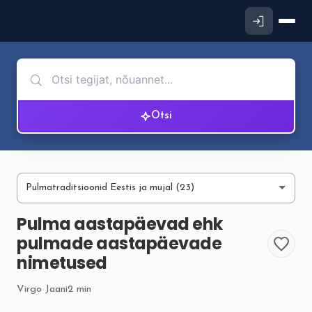
Otsi
Pulma aastapäevad ehk
pulmade aastapäevade
nimetused
Virgo Jaani
2 min