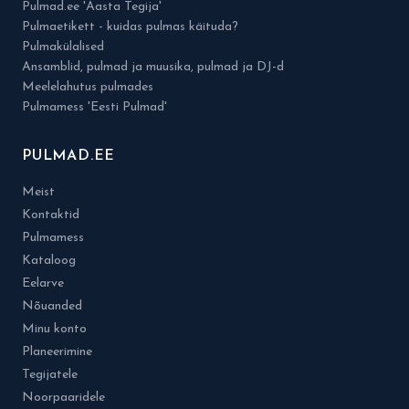
Pulmad.ee 'Aasta Tegija'
Pulmaetikett - kuidas pulmas käituda?
Pulmakülalised
Ansamblid, pulmad ja muusika, pulmad ja DJ-d
Meelelahutus pulmades
Pulmamess 'Eesti Pulmad'
PULMAD.EE
Meist
Kontaktid
Pulmamess
Kataloog
Eelarve
Nõuanded
Minu konto
Planeerimine
Tegijatele
Noorpaaridele