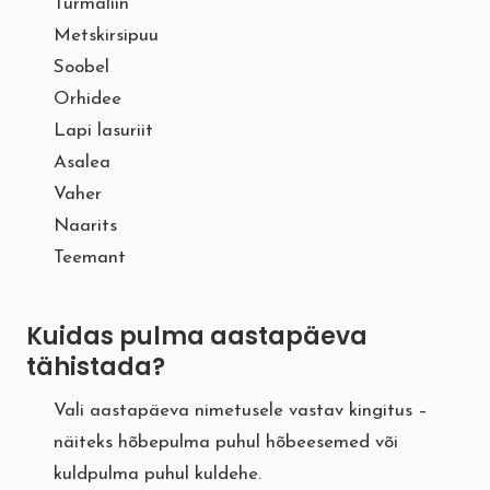
Turmaliin
Metskirsipuu
Soobel
Orhidee
Lapi lasuriit
Asalea
Vaher
Naarits
Teemant
Kuidas pulma aastapäeva
tähistada?
Vali aastapäeva nimetusele vastav kingitus –
näiteks hõbepulma puhul hõbeesemed või
kuldpulma puhul kuldehe.