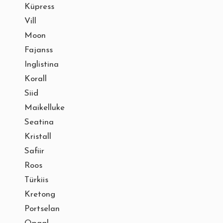
Küpress
Vill
Moon
Fajanss
Inglistina
Korall
Siid
Maikelluke
Seatina
Kristall
Safiir
Roos
Türkiis
Kretong
Portselan