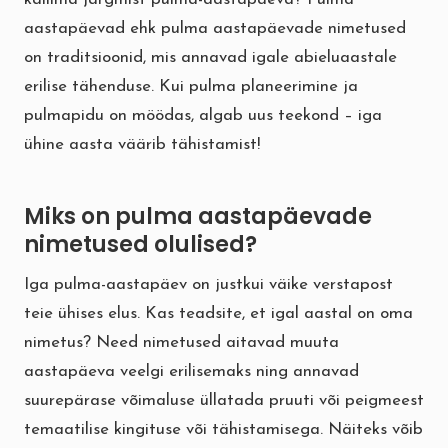
aastapäevad ehk pulma aastapäevade nimetused
on traditsioonid, mis annavad igale abieluaastale
erilise tähenduse. Kui pulma planeerimine ja
pulmapidu on möödas, algab uus teekond – iga
ühine aasta väärib tähistamist!
Miks on pulma aastapäevade
nimetused olulised?
Iga pulma-aastapäev on justkui väike verstapost
teie ühises elus. Kas teadsite, et igal aastal on oma
nimetus? Need nimetused aitavad muuta
aastapäeva veelgi erilisemaks ning annavad
suurepärase võimaluse üllatada pruuti või peigmeest
temaatilise kingituse või tähistamisega. Näiteks võib