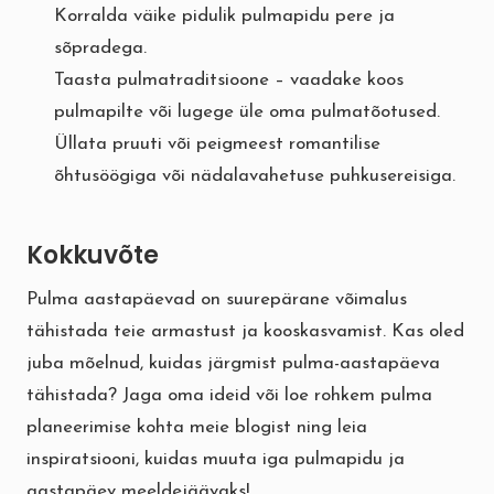
Korralda väike pidulik pulmapidu pere ja
sõpradega.
Taasta pulmatraditsioone – vaadake koos
pulmapilte või lugege üle oma pulmatõotused.
Üllata pruuti või peigmeest romantilise
õhtusöögiga või nädalavahetuse puhkusereisiga.
Kokkuvõte
Pulma aastapäevad on suurepärane võimalus
tähistada teie armastust ja kooskasvamist. Kas oled
juba mõelnud, kuidas järgmist pulma-aastapäeva
tähistada? Jaga oma ideid või loe rohkem
pulma
planeerimise
kohta meie blogist ning leia
inspiratsiooni, kuidas muuta iga pulmapidu ja
aastapäev meeldejäävaks!