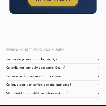
Loo endale konto
KORDUMA KIPPUVAD KÜSIMUSED
Kas valida pulma ansambel või DJ?
Kui palju maksab pulmaansambel Eestis?
Kui vara peaks ansamblit broneerima?
Kui kaua peaks ansambel peo ajal mängima?
Mida küsida ansamblilt enne broneerimist?