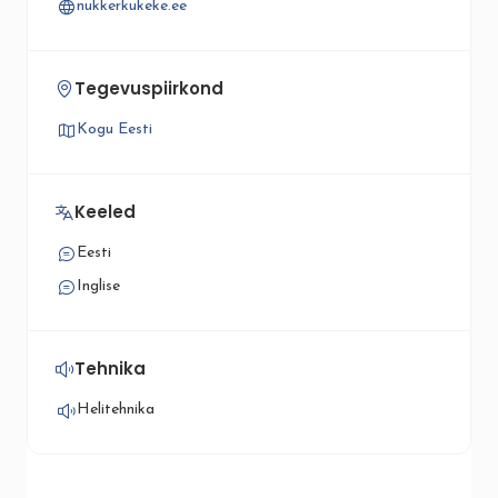
nukkerkukeke.ee
Tegevuspiirkond
Kogu Eesti
Keeled
Eesti
Inglise
Tehnika
Helitehnika