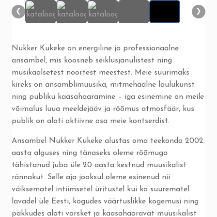
❮
❯
Nukker Kukeke on energiline ja professionaalne
ansambel, mis koosneb seiklusjanulistest ning
musikaalsetest noortest meestest. Meie suurimaks
kireks on ansamblimuusika, mitmehäälne laulukunst
ning publiku kaasahaaramine – iga esinemine on meile
võimalus luua meeldejääv ja rõõmus atmosfäär, kus
publik on alati aktiivne osa meie kontserdist.
Ansambel Nukker Kukeke alustas oma teekonda 2002.
aasta alguses ning tänaseks oleme rõõmuga
tähistanud juba üle 20 aasta kestnud muusikalist
rännakut. Selle aja jooksul oleme esinenud nii
väiksematel intiimsetel üritustel kui ka suurematel
lavadel üle Eesti, kogudes väärtuslikke kogemusi ning
pakkudes alati värsket ja kaasahaaravat muusikalist