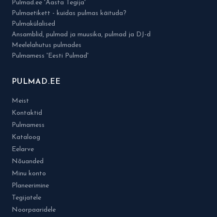
Pulmad.ee 'Aasta Tegija'
Pulmaetikett - kuidas pulmas käituda?
Pulmakülalised
Ansamblid, pulmad ja muusika, pulmad ja DJ-d
Meelelahutus pulmades
Pulmamess 'Eesti Pulmad'
PULMAD.EE
Meist
Kontaktid
Pulmamess
Kataloog
Eelarve
Nõuanded
Minu konto
Planeerimine
Tegijatele
Noorpaaridele