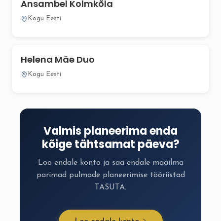
Ansambel Kolmkõla
Kogu Eesti
Helena Mäe Duo
Kogu Eesti
Valmis planeerima enda
kõige tähtsamat päeva?
Loo endale konto ja saa endale maailma
parimad pulmade planeerimise tööriistad
TASUTA.