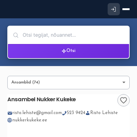
Otsi
Ansambel Nukker Kukeke
risto.lehiste@gmail.com
523 9424
Risto Lehiste
nukkerkukeke.ee
▮▮
5
/ 5
❮
❯