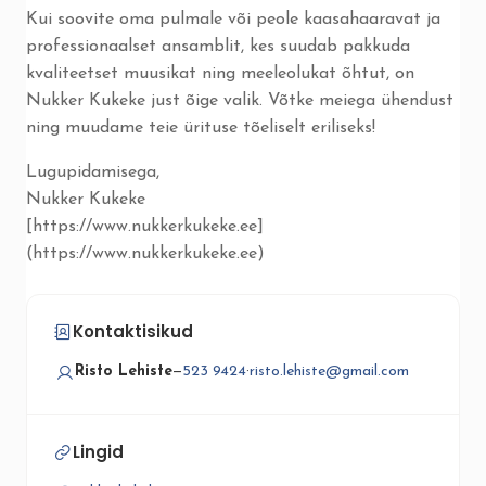
Kui soovite oma pulmale või peole kaasahaaravat ja
professionaalset ansamblit, kes suudab pakkuda
kvaliteetset muusikat ning meeleolukat õhtut, on
Nukker Kukeke just õige valik. Võtke meiega ühendust
ning muudame teie ürituse tõeliselt eriliseks!
Lugupidamisega,
Nukker Kukeke
[https://www.nukkerkukeke.ee]
(https://www.nukkerkukeke.ee)
Kontaktisikud
Risto Lehiste
—
523 9424
·
risto.lehiste@gmail.com
Lingid