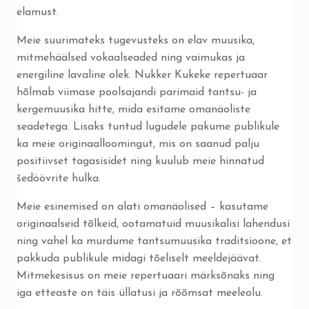
elamust.
Meie suurimateks tugevusteks on elav muusika,
mitmehäälsed vokaalseaded ning vaimukas ja
energiline lavaline olek. Nukker Kukeke repertuaar
hõlmab viimase poolsajandi parimaid tantsu- ja
kergemuusika hitte, mida esitame omanäoliste
seadetega. Lisaks tuntud lugudele pakume publikule
ka meie originaalloomingut, mis on saanud palju
positiivset tagasisidet ning kuulub meie hinnatud
šedöövrite hulka.
Meie esinemised on alati omanäolised – kasutame
originaalseid tõlkeid, ootamatuid muusikalisi lahendusi
ning vahel ka murdume tantsumuusika traditsioone, et
pakkuda publikule midagi tõeliselt meeldejäävat.
Mitmekesisus on meie repertuaari märksõnaks ning
iga etteaste on täis üllatusi ja rõõmsat meeleolu.