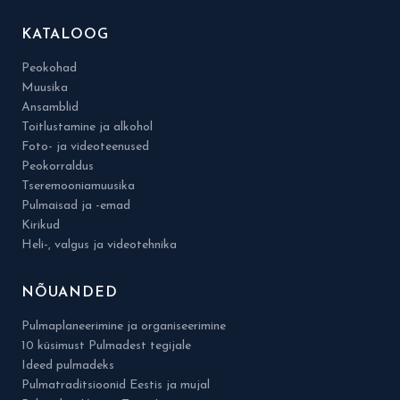
KATALOOG
Peokohad
Muusika
Ansamblid
Toitlustamine ja alkohol
Foto- ja videoteenused
Peokorraldus
Tseremooniamuusika
Pulmaisad ja -emad
Kirikud
Heli-, valgus ja videotehnika
NÕUANDED
Pulmaplaneerimine ja organiseerimine
10 küsimust Pulmadest tegijale
Ideed pulmadeks
Pulmatraditsioonid Eestis ja mujal