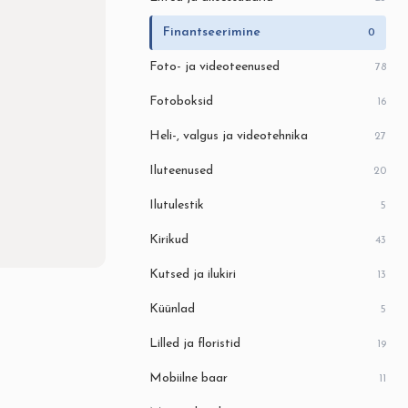
Finantseerimine
0
Foto- ja videoteenused
78
Fotoboksid
16
Heli-, valgus ja videotehnika
27
Iluteenused
20
Ilutulestik
5
Kirikud
43
Kutsed ja ilukiri
13
Küünlad
5
Lilled ja floristid
19
Mobiilne baar
11