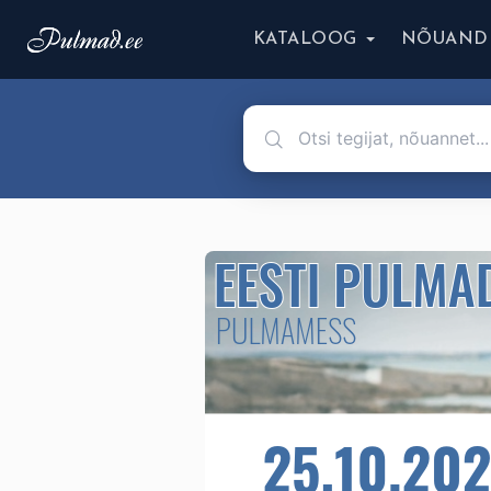
KATALOOG
NÕUAND