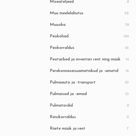
Moeateljeed
8
Muu meelelahutus
22
Muusika
78
Peokohad
104
Peokorraldus
63
Peotarbed ja inventari rent ning müük
14
Perekonnaseisuametnikud ja -ametid
16
Pulmaauto ja -transport
23
Pulmaisad ja -emad
33
Pulmatordid
8
Reisikorraldus
0
Riiete müük ja rent
7