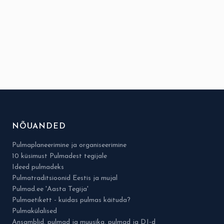
NÕUANDED
Pulmaplaneerimine ja organiseerimine
10 küsimust Pulmadest tegijale
Ideed pulmadeks
Pulmatraditsioonid Eestis ja mujal
Pulmad.ee 'Aasta Tegija'
Pulmaetikett - kuidas pulmas käituda?
Pulmakülalised
Ansamblid, pulmad ja muusika, pulmad ja DJ-d