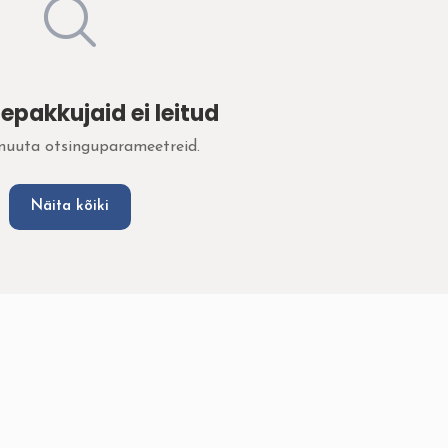
epakkujaid ei leitud
muuta otsinguparameetreid.
Näita kõiki