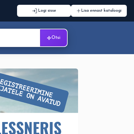
Logi sisse
Lisa ennast kataloogi
Otsi