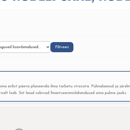
Filtreeri
 oma erilist päeva planeerida ilma tarbetu stressita. Pulmalaenud ja järel
riselt loeb. Siit leiad sobivad finantseerimislahendused oma pulma jaoks.