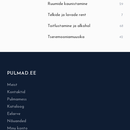
Ruumide kaunistamine
29
Telkide ja lavade rent
7
Toitlustamine ja alkohol
68
Tseremooniamuusika
42
PULMAD.EE
Meist
Kontaktid
Pulmamess
Kataloog
Eelarve
Nõuanded
Minu konto