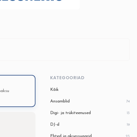
KATEGOORIAD
Kõik
maksu
Ansamblid
74
Digi- ja trükiteenused
13
DJ-d
19
Ehted ja aksessuaarid
23