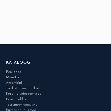
KATALOOG
Peokohad
Muusika
Ansamblid
Toitlustamine ja alkohol
Foto- ja videoteenused
Peokorraldus
Tseremooniamuusika
Pulmaisad ja -emad