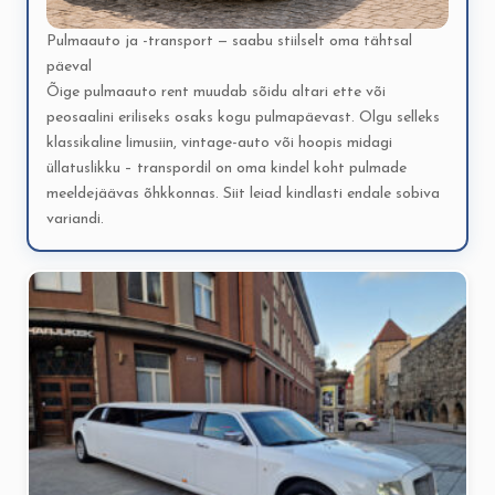
Pulmaauto ja -transport — saabu stiilselt oma tähtsal
päeval
Õige pulmaauto rent muudab sõidu altari ette või
peosaalini eriliseks osaks kogu pulmapäevast. Olgu selleks
klassikaline limusiin, vintage-auto või hoopis midagi
üllatuslikku – transpordil on oma kindel koht pulmade
meeldejäävas õhkkonnas. Siit leiad kindlasti endale sobiva
variandi.