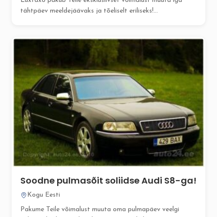
Luxtaxo pakub Teile eksklusiivset võimalust muuta iga
tähtpäev meeldejäävaks ja tõeliselt eriliseks!...
Soodne pulmasõit soliidse Audi S8-ga!
Kogu Eesti
Pakume Teile võimalust muuta oma pulmapäev veelgi