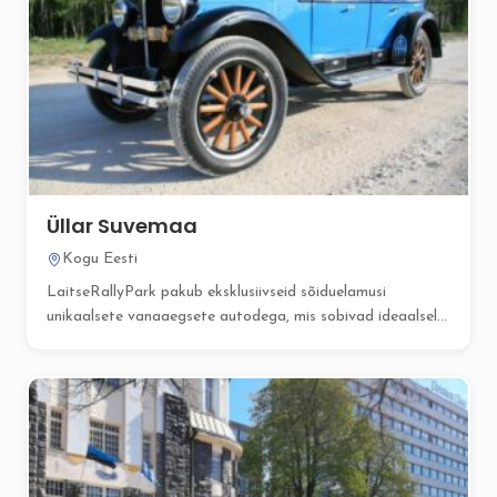
Üllar Suvemaa
Kogu Eesti
LaitseRallyPark pakub eksklusiivseid sõiduelamusi
unikaalsete vanaaegsete autodega, mis sobivad ideaalselt
pulmasõitudeks, esindussõitudeks,...