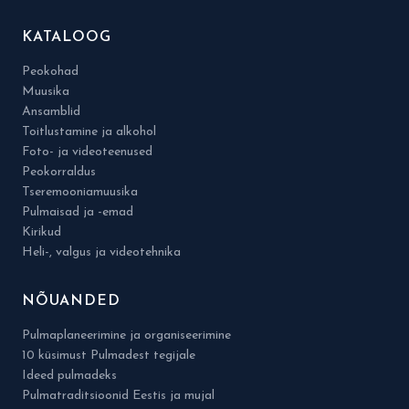
KATALOOG
Peokohad
Muusika
Ansamblid
Toitlustamine ja alkohol
Foto- ja videoteenused
Peokorraldus
Tseremooniamuusika
Pulmaisad ja -emad
Kirikud
Heli-, valgus ja videotehnika
NÕUANDED
Pulmaplaneerimine ja organiseerimine
10 küsimust Pulmadest tegijale
Ideed pulmadeks
Pulmatraditsioonid Eestis ja mujal