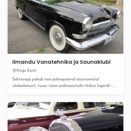
Ilmandu Vanatehnika ja Saunaklubi
Kogu Eesti
Suhtesepp pakub teie pulmapäeval unustamatut
sõiduelamust, tuues teieni pulmaautode tõelise legendi –...