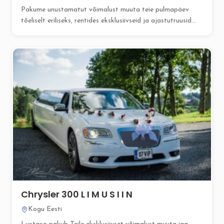
Pakume unustamatut võimalust muuta teie pulmapäev
tõeliselt eriliseks, rentides eksklusiivseid ja ajastutruusid...
Chrysler 300 L I M U S I I N
Kogu Eesti