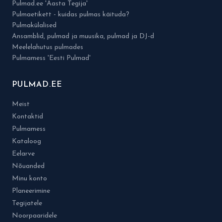
Pulmad.ee 'Aasta Tegija'
Pulmaetikett - kuidas pulmas käituda?
Pulmakülalised
Ansamblid, pulmad ja muusika, pulmad ja DJ-d
Meelelahutus pulmades
Pulmamess 'Eesti Pulmad'
PULMAD.EE
Meist
Kontaktid
Pulmamess
Kataloog
Eelarve
Nõuanded
Minu konto
Planeerimine
Tegijatele
Noorpaaridele