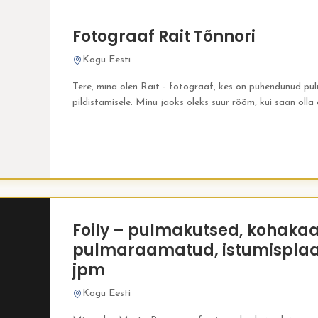
Fotograaf Rait Tõnnori
Kogu Eesti
Tere, mina olen Rait - fotograaf, kes on pühendunud pu
pildistamisele. Minu jaoks oleks suur rõõm, kui saan olla
elu imelisemate hetkede...
Foily – pulmakutsed, kohakaa
pulmaraamatud, istumispla
jpm
Kogu Eesti