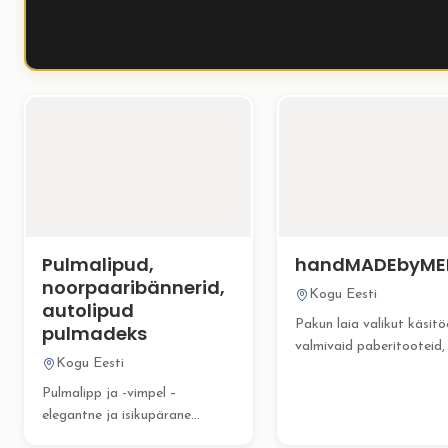
Pulmalipud,
handMADEbyME
noorpaaribännerid,
Kogu Eesti
autolipud
Pakun laia valikut käsit
pulmadeks
valmivaid paberitooteid,
Kogu Eesti
muudavad teie pulmapä
tõeliselt eriliseks...
Pulmalipp ja -vimpel –
elegantne ja isikupärane
kaunistus Teie pulmapeole!