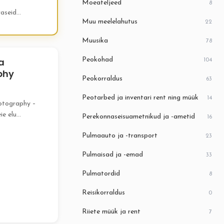
Moeateljeed
8
raseid
Muu meelelahutus
22
Muusika
78
a
Peokohad
104
phy
Peokorraldus
63
Peotarbed ja inventari rent ning müük
14
otography –
ie elu
Perekonnaseisuametnikud ja -ametid
16
ed alates 2016.
Pulmaauto ja -transport
iisa...
23
Pulmaisad ja -emad
33
Pulmatordid
8
Reisikorraldus
0
Riiete müük ja rent
7