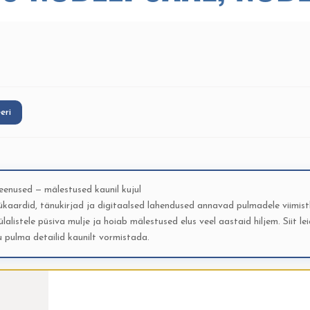
eeri
teenused — mälestused kaunil kujul
kaardid, tänukirjad ja digitaalsed lahendused annavad pulmadele viimist
ülalistele püsiva mulje ja hoiab mälestused elus veel aastaid hiljem. Siit lei
u pulma detailid kaunilt vormistada.