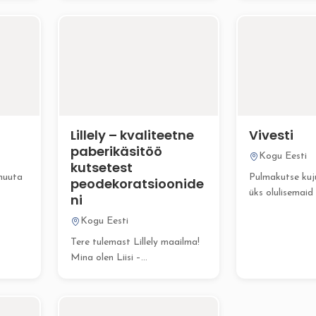
Lillely – kvaliteetne
Vivesti
paberikäsitöö
Kogu Eesti
kutsetest
muuta
Pulmakutse ku
peodekoratsioonide
üks olulisemai
ni
ste
pulmade korrald
Kogu Eesti
see annab külali
Tere tulemast Lillely maailma!
Mina olen Liisi –
professionaalne paberikunstnik
ja kujundaja,...