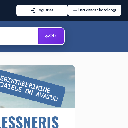
Logi sisse
Lisa ennast kataloogi
Otsi