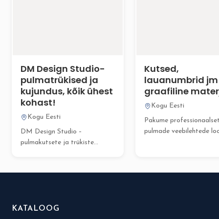
DM Design Studio-
Kutsed,
pulmatrükised ja
lauanumbrid jm
kujundus, kõik ühest
graafiline mater
kohast!
Kogu Eesti
Kogu Eesti
Pakume professionaalse
pulmade veebilehtede lo
DM Design Studio –
teenust, mis muudab ko
pulmakutsete ja trükiste
pulmakorralduse protses
kujundus. DM Design Studio
sujuvamaks...
on...
KATALOOG