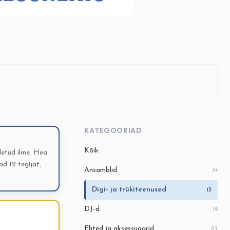
KATEGOORIAD
Kõik
letud ilme. Hea
ad 12 tegijat,
Ansamblid
74
Digi- ja trükiteenused
13
DJ-d
19
Ehted ja aksessuaarid
23