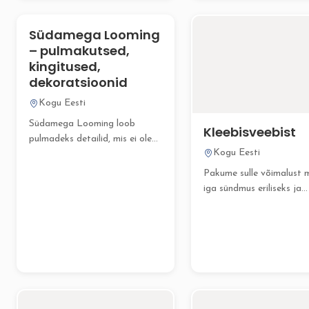
Pulmalipp on...
Südamega Looming
– pulmakutsed,
kingitused,
dekoratsioonid
Kogu Eesti
Südamega Looming loob
Kleebisveebist
pulmadeks detailid, mis ei ole
Kogu Eesti
lihtsalt ilusad, vaid loovad...
Pakume sulle võimalust 
iga sündmus eriliseks ja
meeldejäävaks isikupära
siltide ja...