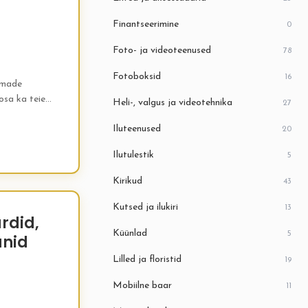
Finantseerimine
0
Foto- ja videoteenused
78
Fotoboksid
16
lmade
 osa ka teie
Heli-, valgus ja videotehnika
27
Iluteenused
20
Ilutulestik
5
Kirikud
43
Kutsed ja ilukiri
13
rdid,
Küünlad
5
anid
Lilled ja floristid
19
Mobiilne baar
11