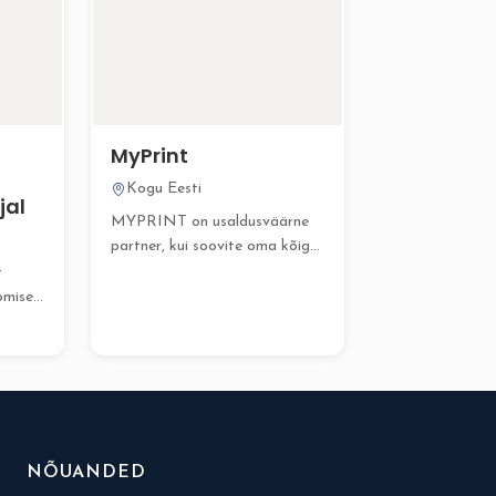
MyPrint
Kogu Eesti
jal
MYPRINT on usaldusväärne
partner, kui soovite oma kõige
olulisemad hetked jäädvustada
t
ja...
omise
gu
si
NÕUANDED