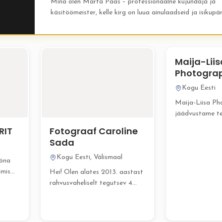
Mina olen Marta Paas – professionaalne kujundaja ja
käsitöömeister, kelle kirg on luua ainulaadseid ja isikupä
pulmadetaile, mis muudavad teie tähtsa päeva tõeliselt
meeldejäävaks. Pakun...
Maija-Liis
Photogra
Kogu Eesti
Maija-Liisa Ph
jäädvustame te
kauneimad hetk
RIT
Fotograaf Caroline
aastast Maija-L
Sada
Kogu Eesti, Välismaal
ööna
 mis
Hei! Olen alates 2013. aastast
eva
rahvusvaheliselt tegutsev 4
aastat Austraalias elanud ja...