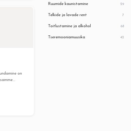
Ruumide kaunistamine
29
Telkide ja lavade rent
7
Toitlustamine ja alkohol
68
Tseremooniamuusika
42
jundamine on
d samme
amisel, sest
stele...