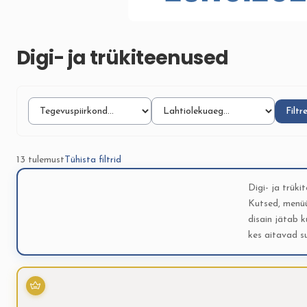
Digi- ja trükiteenused
Filtr
13 tulemust
Tühista filtrid
Digi- ja trüki
Kutsed, menüü
disain jätab k
kes aitavad s