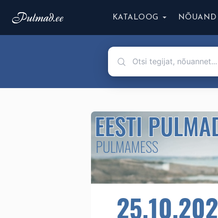
KATALOOG
NÕUAND