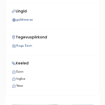
Lingid
goldtime.ee
Tegevuspiirkond
Kogu Eesti
Keeled
Eesti
Inglise
Vene