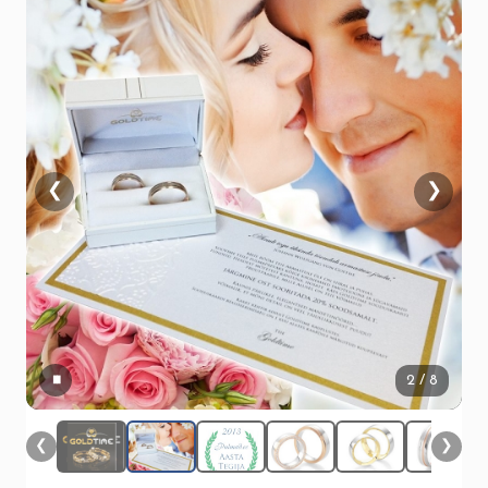
❮
❯
▮▮
2
/ 8
❮
❯