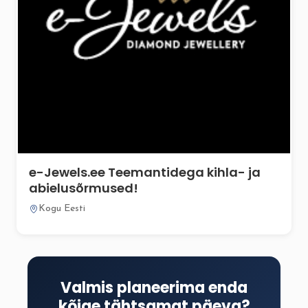
e-Jewels.ee Teemantidega kihla- ja
abielusõrmused!
Kogu Eesti
Valmis planeerima enda
kõige tähtsamat päeva?