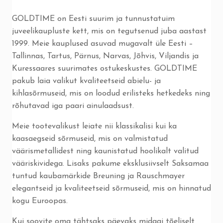
GOLDTIME on Eesti suurim ja tunnustatuim
juveelikaupluste kett, mis on tegutsenud juba aastast
1999. Meie kauplused asuvad mugavalt üle Eesti –
Tallinnas, Tartus, Pärnus, Narvas, Jõhvis, Viljandis ja
Kuressaares suurimates ostukeskustes. GOLDTIME
pakub laia valikut kvaliteetseid abielu- ja
kihlasõrmuseid, mis on loodud erilisteks hetkedeks ning
rõhutavad iga paari ainulaadsust.
Meie tootevalikust leiate nii klassikalisi kui ka
kaasaegseid sõrmuseid, mis on valmistatud
väärismetallidest ning kaunistatud hoolikalt valitud
vääriskividega. Lisaks pakume eksklusiivselt Saksamaa
tuntud kaubamärkide Breuning ja Rauschmayer
elegantseid ja kvaliteetseid sõrmuseid, mis on hinnatud
kogu Euroopas.
Kui soovite oma tähtsaks päevaks midagi tõeliselt