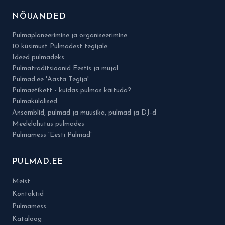
NÕUANDED
Pulmaplaneerimine ja organiseerimine
10 küsimust Pulmadest tegijale
Ideed pulmadeks
Pulmatraditsioonid Eestis ja mujal
Pulmad.ee 'Aasta Tegija'
Pulmaetikett - kuidas pulmas käituda?
Pulmakülalised
Ansamblid, pulmad ja muusika, pulmad ja DJ-d
Meelelahutus pulmades
Pulmamess 'Eesti Pulmad'
PULMAD.EE
Meist
Kontaktid
Pulmamess
Kataloog