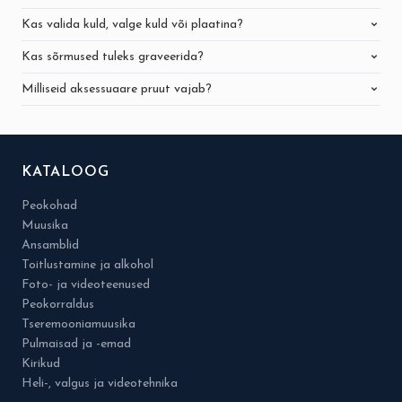
Kas valida kuld, valge kuld või plaatina?
Kas sõrmused tuleks graveerida?
Milliseid aksessuaare pruut vajab?
KATALOOG
Peokohad
Muusika
Ansamblid
Toitlustamine ja alkohol
Foto- ja videoteenused
Peokorraldus
Tseremooniamuusika
Pulmaisad ja -emad
Kirikud
Heli-, valgus ja videotehnika