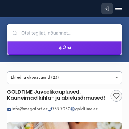
Otsi
GOLDTIME Juveelikauplused.
Kauneimad kihla- ja abielusõrmused!
info@megafort.ee
733 7030
goldtime.ee