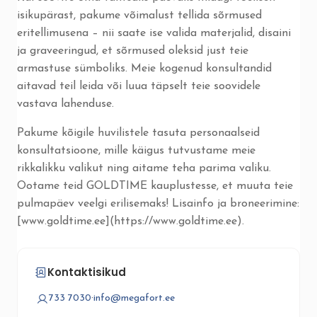
isikupärast, pakume võimalust tellida sõrmused
eritellimusena – nii saate ise valida materjalid, disaini
ja graveeringud, et sõrmused oleksid just teie
armastuse sümboliks. Meie kogenud konsultandid
aitavad teil leida või luua täpselt teie soovidele
vastava lahenduse.
Pakume kõigile huvilistele tasuta personaalseid
konsultatsioone, mille käigus tutvustame meie
rikkalikku valikut ning aitame teha parima valiku.
Ootame teid GOLDTIME kauplustesse, et muuta teie
pulmapäev veelgi erilisemaks! Lisainfo ja broneerimine:
[www.goldtime.ee](https://www.goldtime.ee).
Kontaktisikud
733 7030
·
info@megafort.ee