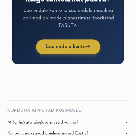
Loo endale konto ja saa endale maailma
parimad pulmade planeerimise tööriistad
TASUTA.
Loo endale konto
KORDUMA KIPPUVAD KÜSIMUSED
Millal hakata abielusõrmuseid valima?
Kui palju maksavad abielusõrmused Eestis?