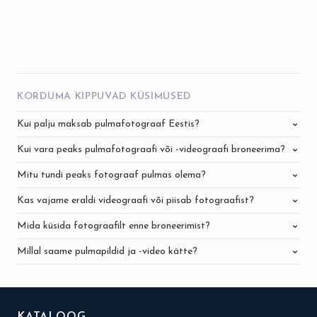
KORDUMA KIPPUVAD KÜSIMUSED
Kui palju maksab pulmafotograaf Eestis?
Kui vara peaks pulmafotograafi või -videograafi broneerima?
Mitu tundi peaks fotograaf pulmas olema?
Kas vajame eraldi videograafi või piisab fotograafist?
Mida küsida fotograafilt enne broneerimist?
Millal saame pulmapildid ja -video kätte?