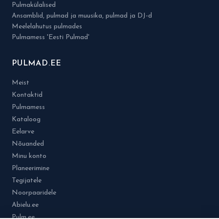
Pulmakülalised
Ansamblid, pulmad ja muusika, pulmad ja DJ-d
Meelelahutus pulmades
Pulmamess 'Eesti Pulmad'
PULMAD.EE
Meist
Kontaktid
Pulmamess
Kataloog
Eelarve
Nõuanded
Minu konto
Planeerimine
Tegijatele
Noorpaaridele
Abielu.ee
Pulm.ee