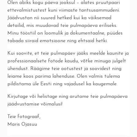
Olen abiks kogu päeva jooksul – alates pruutpaari
ettevalmistustest kuni viimaste tantsusammudeni.
Jäädvustan nii suured hetked kui ka väiksemad
detailid, mis muudavad teie pulmapäeva eriliseks.
Minu tööstiil on loomulik ja dokumentaalne, püüdes
tabada siiraid emotsioone ning ehtsaid hetki.
Kui soovite, et teie pulmapäev jääks meelde kaunite ja
professionaalsete fotode kaudu, võtke minuga julgelt
ühendust. Räägime teie ootustest ja soovidest ning
leiame koos parima lahenduse. Olen valmis tulema
pildistama üle Eesti ning vajadusel ka kaugemale.
Kirjutage või helistage ning arutame teie pulmapäeva
jäädvustamise võimalusi!
Teie fotograaf,
Maris Ojasuu