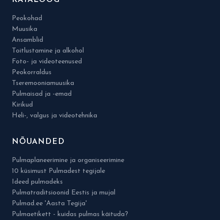
KATALOOG
Peokohad
Muusika
Ansamblid
Toitlustamine ja alkohol
Foto- ja videoteenused
Peokorraldus
Tseremooniamuusika
Pulmaisad ja -emad
Kirikud
Heli-, valgus ja videotehnika
NÕUANDED
Pulmaplaneerimine ja organiseerimine
10 küsimust Pulmadest tegijale
Ideed pulmadeks
Pulmatraditsioonid Eestis ja mujal
Pulmad.ee 'Aasta Tegija'
Pulmaetikett - kuidas pulmas käituda?