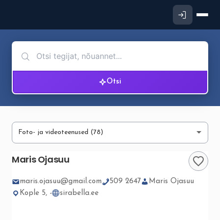
Otsi
Maris Ojasuu
maris.ojasuu@gmail.com
509 2647
Maris Ojasuu
Kople 5, -
sirabella.ee
▮▮
5
/ 5
❮
❯