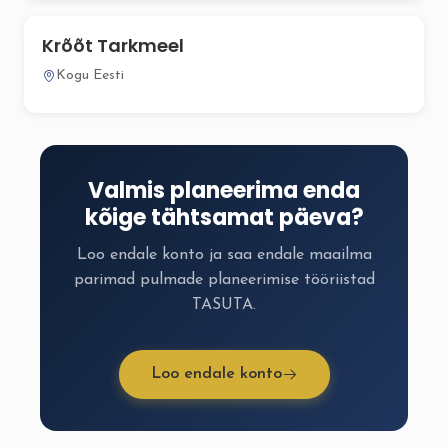
Krõõt Tarkmeel
Kogu Eesti
Valmis planeerima enda
kõige tähtsamat päeva?
Loo endale konto ja saa endale maailma
parimad pulmade planeerimise tööriistad
TASUTA.
Loo endale konto