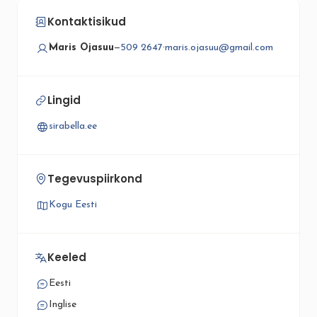
Kontaktisikud
Maris Ojasuu
—
509 2647
·
maris.ojasuu@gmail.com
Lingid
sirabella.ee
Tegevuspiirkond
Kogu Eesti
Keeled
Eesti
Inglise