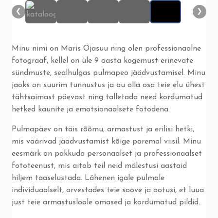
❮
❯
Minu nimi on Maris Ojasuu ning olen professionaalne
fotograaf, kellel on üle 9 aasta kogemust erinevate
sündmuste, sealhulgas pulmapeo jäädvustamisel. Minu
jaoks on suurim tunnustus ja au olla osa teie elu ühest
tähtsaimast päevast ning talletada need kordumatud
hetked kaunite ja emotsionaalsete fotodena.
Pulmapäev on täis rõõmu, armastust ja erilisi hetki,
mis väärivad jäädvustamist kõige paremal viisil. Minu
eesmärk on pakkuda personaalset ja professionaalset
fototeenust, mis aitab teil neid mälestusi aastaid
hiljem taaselustada. Lähenen igale pulmale
individuaalselt, arvestades teie soove ja ootusi, et luua
just teie armastusloole omased ja kordumatud pildid.