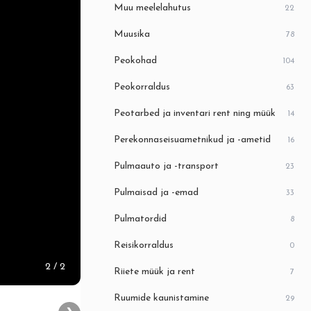
Muu meelelahutus
22
Muusika
78
Peokohad
104
Peokorraldus
63
Peotarbed ja inventari rent ning müük
14
Perekonnaseisuametnikud ja -ametid
16
Pulmaauto ja -transport
23
Pulmaisad ja -emad
33
Pulmatordid
8
Reisikorraldus
0
2
/ 2
Riiete müük ja rent
7
Ruumide kaunistamine
29