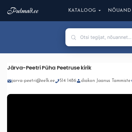
KATALOOG
NÕUAND
Järva-Peetri Püha Peetruse kirik
jarva-peetri@eelk.ee
514 1486
diakon Jaanus Tammiste