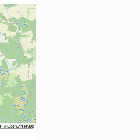
t
|
©
OpenStreetMap