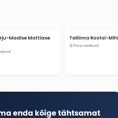
rju-Madise Mattiase
Tallinna Rootsi-Mihkl
Harju maakond
aakond
ima enda kõige tähtsamat