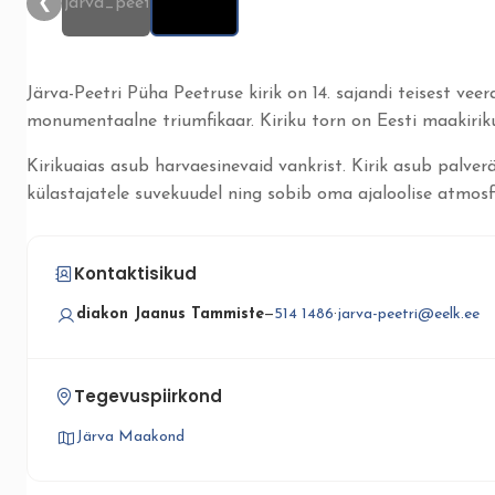
❮
Järva-Peetri Püha Peetruse kirik on 14. sajandi teisest vee
monumentaalne triumfikaar. Kiriku torn on Eesti maakirikut
Kirikuaias asub harvaesinevaid vankrist. Kirik asub palver
külastajatele suvekuudel ning sobib oma ajaloolise atmos
Kontaktisikud
diakon Jaanus Tammiste
—
514 1486
·
jarva-peetri@eelk.ee
Tegevuspiirkond
Järva Maakond