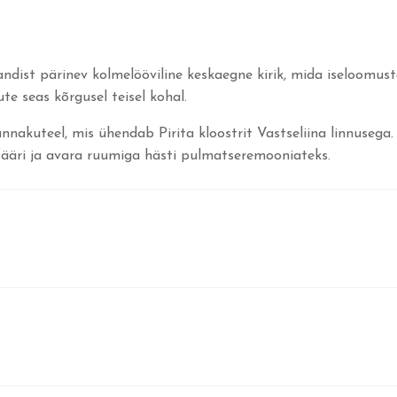
randist pärinev kolmelööviline keskaegne kirik, mida iseloomus
e seas kõrgusel teisel kohal.
ännakuteel, mis ühendab Pirita kloostrit Vastseliina linnusega.
fääri ja avara ruumiga hästi pulmatseremooniateks.