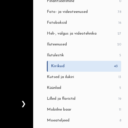
Finantseerimine
0
Foto- ja videoteenused
78
Fotoboksid
16
Heli-, valgus ja videotehnika
27
Iluteenused
20
Ilutulestik
5
Kirikud
43
Kutsed ja ilukiri
13
Küünlad
5
Lilled ja floristid
19
❯
Mobiilne baar
11
Moeateljeed
8