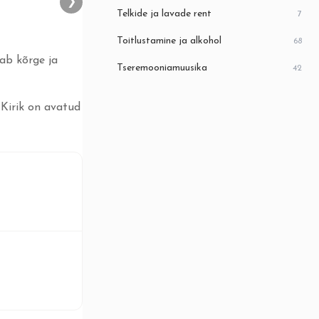
❯
Telkide ja lavade rent
7
Toitlustamine ja alkohol
68
tab kõrge ja
Tseremooniamuusika
42
 Kirik on avatud