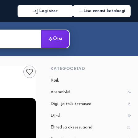
Logi sisse
Lisa ennast kataloogi
Otsi
KATEGOORIAD
Kõik
Ansamblid
74
Digi- ja trükiteenused
13
DJ-d
19
Ehted ja aksessuaarid
23