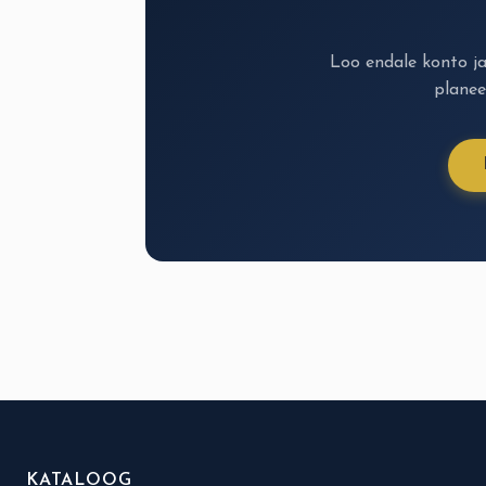
Loo endale konto j
planee
KATALOOG