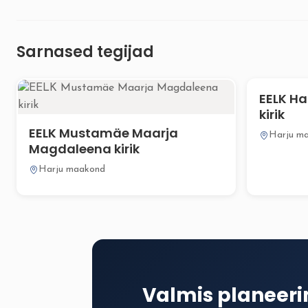
Sarnased tegijad
EELK Ha
kirik
EELK Mustamäe Maarja
Harju m
Magdaleena kirik
Harju maakond
Valmis planeer