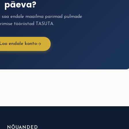
päeva?
a saa endale maailma parimad pulmade
rimise tööriistad TASUTA.
Loo endale konto
NÕUANDED