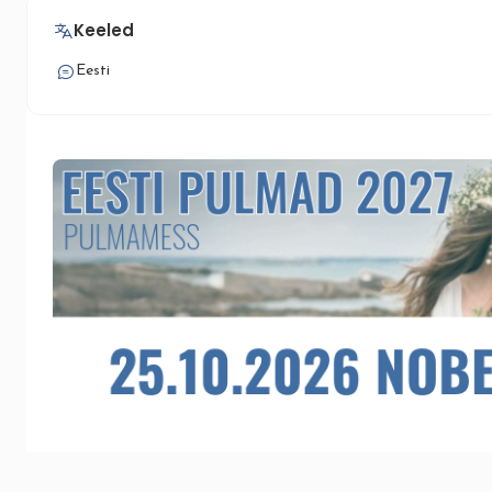
Keeled
Eesti