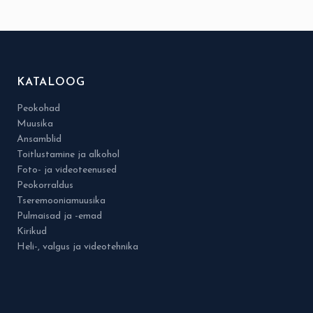
KATALOOG
Peokohad
Muusika
Ansamblid
Toitlustamine ja alkohol
Foto- ja videoteenused
Peokorraldus
Tseremooniamuusika
Pulmaisad ja -emad
Kirikud
Heli-, valgus ja videotehnika