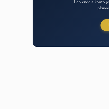
Loo endale konto j
planee