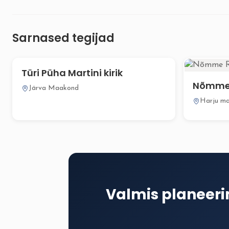
Sarnased tegijad
Türi Püha Martini kirik
Nõmme 
Järva Maakond
Harju m
Valmis planeer