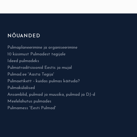
NÕUANDED
Pulmaplaneerimine ja organiseerimine
10 küsimust Pulmadest tegijale
Ideed pulmadeks
Pulmatraditsioonid Eestis ja mujal
Pulmad.ee 'Aasta Tegija'
Pulmaetikett - kuidas pulmas käituda?
Pulmakülalised
Ansamblid, pulmad ja muusika, pulmad ja DJ-d
Meelelahutus pulmades
Pulmamess 'Eesti Pulmad'