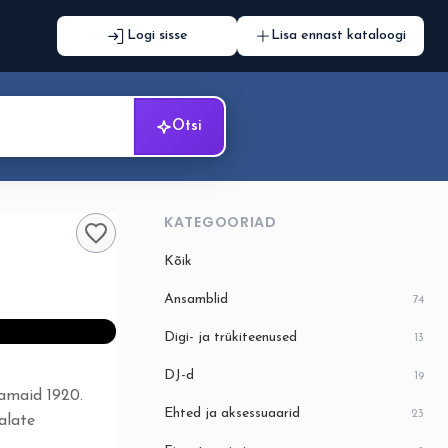
Logi sisse
Lisa ennast kataloogi
Otsi
KATEGOORIAD
Kõik
Ansamblid
74
Digi- ja trükiteenused
13
DJ-d
19
vamaid 1920.
Ehted ja aksessuaarid
23
alate