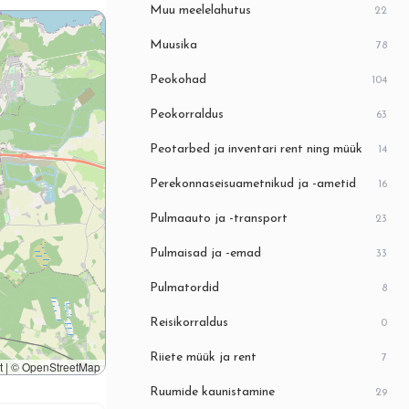
Muu meelelahutus
22
Muusika
78
Peokohad
104
Peokorraldus
63
Peotarbed ja inventari rent ning müük
14
Perekonnaseisuametnikud ja -ametid
16
Pulmaauto ja -transport
23
Pulmaisad ja -emad
33
Pulmatordid
8
Reisikorraldus
0
Riiete müük ja rent
7
t
|
©
OpenStreetMap
Ruumide kaunistamine
29