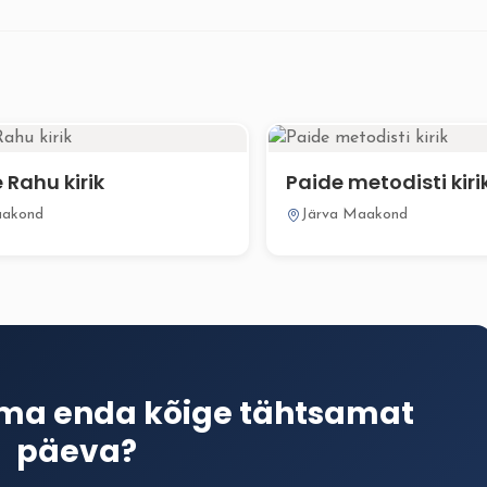
Rahu kirik
Paide metodisti kiri
aakond
Järva Maakond
ima enda kõige tähtsamat
päeva?