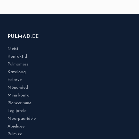
PULMAD.EE
Meist
Kontaktid
Pulmamess
Kataloog
Eelarve
Nõuanded
Minu konto
Planeerimine
Tegijatele
Noorpaaridele
Abielu.ee
Pulm.ee