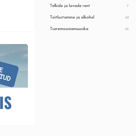
Telkide ja lavade rent
7
Toitlustamine ja alkohol
68
Tseremooniamuusika
42