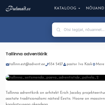
KATALOOG
NÕUAND
Tallinna adventkirik
tallinn.est@advent.ee
554 5427
pastor Ivo Käsk
Mere 
Tallinna adventkirik on arhitekt Erich Jacoby projekteerit
aastate traditsionalismi näiteid Eestis. Hoone on massiiv
kaarkatvusega akendega.