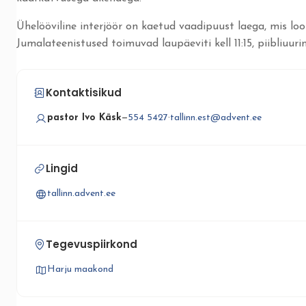
Ühelööviline interjöör on kaetud vaadipuust laega, mis loo
Jumalateenistused toimuvad laupäeviti kell 11:15, piibliuurim
Kontaktisikud
pastor Ivo Käsk
—
554 5427
·
tallinn.est@advent.ee
Lingid
tallinn.advent.ee
Tegevuspiirkond
Harju maakond