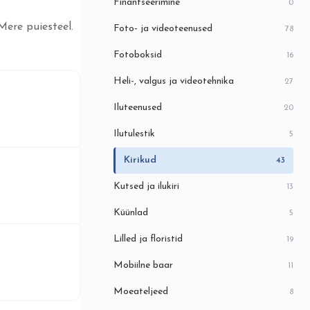
Finantseerimine
0
Mere puiesteel.
Foto- ja videoteenused
78
Fotoboksid
16
Heli-, valgus ja videotehnika
27
Iluteenused
20
Ilutulestik
5
Kirikud
43
Kutsed ja ilukiri
13
Küünlad
5
Lilled ja floristid
19
Mobiilne baar
11
Moeateljeed
8