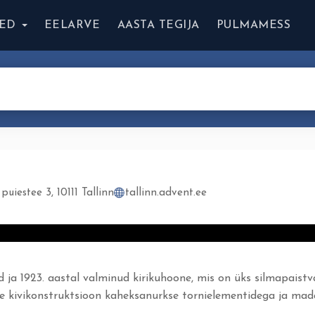
ED
EELARVE
AASTA TEGIJA
PULMAMESS
puiestee 3, 10111 Tallinn
tallinn.advent.ee
ud ja 1923. aastal valminud kirikuhoone, mis on üks silmapaist
ne kivikonstruktsioon kaheksanurkse tornielementidega ja mad