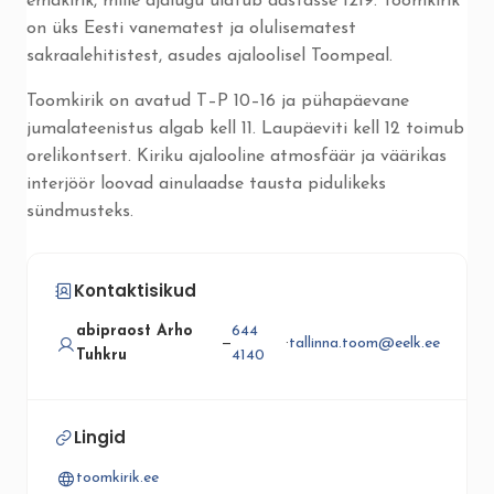
emakirik, mille ajalugu ulatub aastasse 1219. Toomkirik
on üks Eesti vanematest ja olulisematest
sakraalehitistest, asudes ajaloolisel Toompeal.
Toomkirik on avatud T–P 10–16 ja pühapäevane
jumalateenistus algab kell 11. Laupäeviti kell 12 toimub
orelikontsert. Kiriku ajalooline atmosfäär ja väärikas
interjöör loovad ainulaadse tausta pidulikeks
sündmusteks.
Kontaktisikud
abipraost Arho
644
—
·
tallinna.toom@eelk.ee
Tuhkru
4140
Lingid
toomkirik.ee