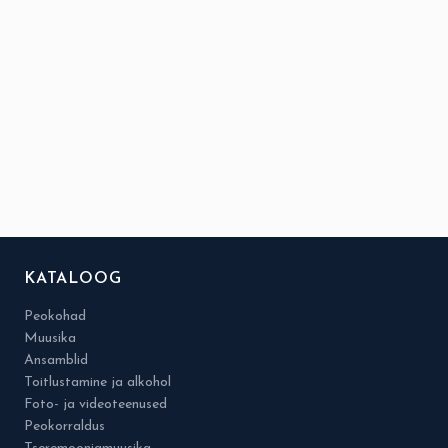
KATALOOG
Peokohad
Muusika
Ansamblid
Toitlustamine ja alkohol
Foto- ja videoteenused
Peokorraldus