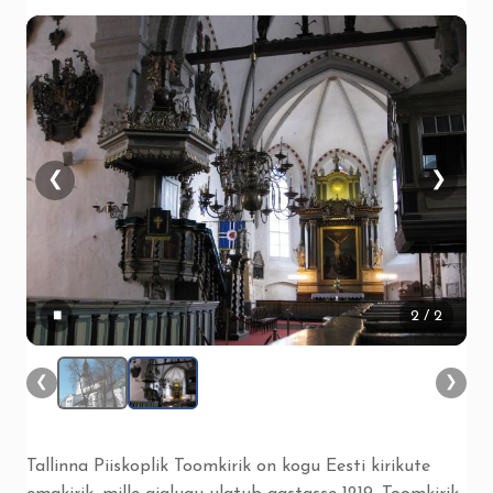
❮
❯
▮▮
2
/ 2
❮
❯
Tallinna Piiskoplik Toomkirik on kogu Eesti kirikute