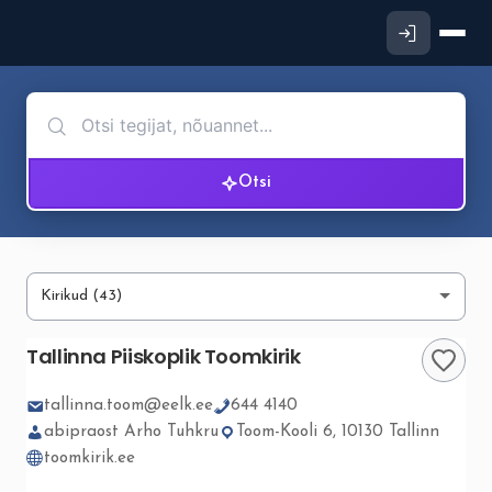
Otsi
Tallinna Piiskoplik Toomkirik
tallinna.toom@eelk.ee
644 4140
abipraost Arho Tuhkru
Toom-Kooli 6, 10130 Tallinn
toomkirik.ee