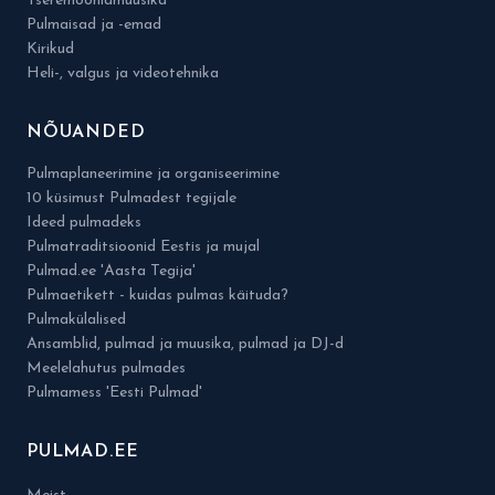
Tseremooniamuusika
Pulmaisad ja -emad
Kirikud
Heli-, valgus ja videotehnika
NÕUANDED
Pulmaplaneerimine ja organiseerimine
10 küsimust Pulmadest tegijale
Ideed pulmadeks
Pulmatraditsioonid Eestis ja mujal
Pulmad.ee 'Aasta Tegija'
Pulmaetikett - kuidas pulmas käituda?
Pulmakülalised
Ansamblid, pulmad ja muusika, pulmad ja DJ-d
Meelelahutus pulmades
Pulmamess 'Eesti Pulmad'
PULMAD.EE