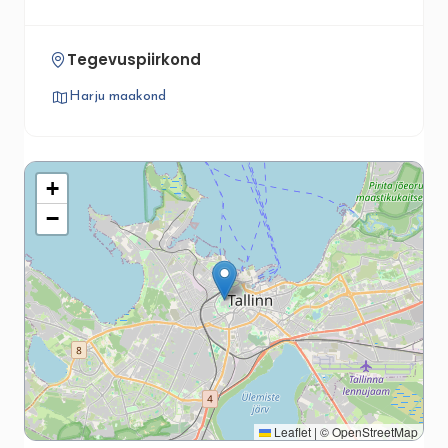
Tegevuspiirkond
Harju maakond
+
−
Leaflet
|
©
OpenStreetMap