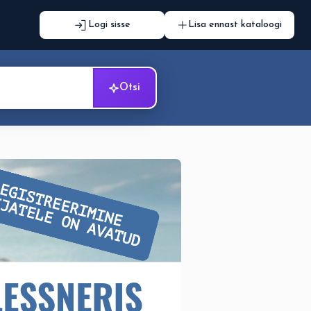
Logi sisse
Lisa ennast kataloogi
Otsi