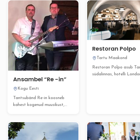
Restoran Polpo
Tartu Maakond
Restoran Polpo asub Ta
südalinnas, hotelli Londo
Ansambel “Re -in”
esimesel korrusel, pakku
elegantset ja...
Kogu Eesti
Tantsubänd Re-in koosneb
kahest kogenud muusikust,
kellel on aastatepikkune
kogemus erinevatel üritustel...