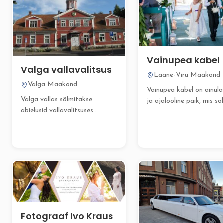
Vainupea kabel
Valga vallavalitsus
Lääne-Viru Maakond
Valga Maakond
Vainupea kabel on ainul
Valga vallas sõlmitakse
ja ajalooline paik, mis so
abielusid vallavalitsuses
suurepäraselt nii kristlike.
(Puiestee 8, Valga) ja Valga
Raekojas (Kesk...
Fotograaf Ivo Kraus