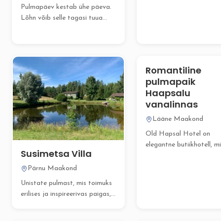
Pulmapäev kestab ühe päeva.
Lõhn võib selle tagasi tuua
aastateks. Kõige ilusamad...
Romantiline
pulmapaik
Haapsalu
vanalinnas
Lääne Maakond
Old Hapsal Hotel on
elegantne butiikhotell, m
Susimetsa Villa
Haapsalu võluvas ja
ajaloolises...
Pärnu Maakond
Unistate pulmast, mis toimuks
erilises ja inspireerivas paigas,
kuid ei soovi selleks...