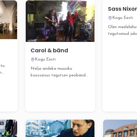
Sass Nixo
Kogu Eesti
Olen meelelahu
tegutsenud juba
aastast, mil al
karjääri diskorin
Carol & bänd
Kogu Eesti
rtu
Nelja andeka muusiku
n
koosseisus tegutsev peobänd
des
Alaska pakub elavat ja
energilist muusikat...