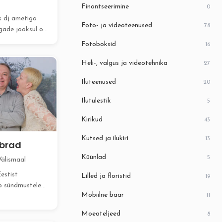
Finantseerimine
0
s dj ametiga
Foto- ja videoteenused
78
gade jooksul on
Fotoboksid
16
Heli-, valgus ja videotehnika
27
Iluteenused
20
Ilutulestik
5
Kirikud
43
Kutsed ja ilukiri
13
õbrad
Küünlad
5
Välismaal
estist
Lilled ja floristid
19
ib sündmustele
Mobiilne baar
11
deni ja
apidudeni.
Moeateljeed
8