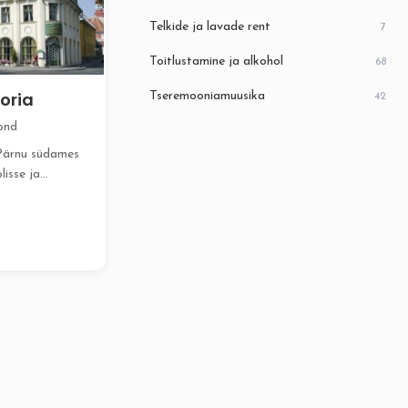
Telkide ja lavade rent
7
Toitlustamine ja alkohol
68
toria
Tseremooniamuusika
42
ond
Pärnu südames
lisse ja
ictoria Hotelli,