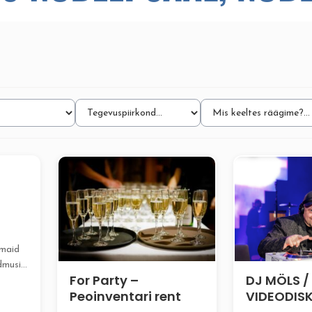
emaid
dmusi
For Party –
DJ MÖLS /
d
Peoinventari rent
VIDEODIS