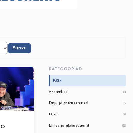
Filtreeri
KATEGOORIAD
Kõik
Ansamblid
74
Digi- ja trükiteenused
13
DJ-d
19
KO
Ehted ja aksessuaarid
23