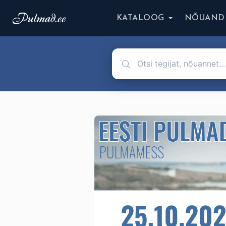
KATALOOG
NÕUAND