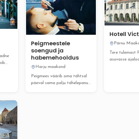
Hotell Vic
Peigmeestele
Pärnu Maak
soengud ja
Tere tulemast 
habemehooldus
aadne
asuvasse ajaloo
bib
ainulaadsesse V
Harju maakond
..
mis pakub...
Peigmees väärib oma tähtsal
päeval sama palju tähelepanu
ja hoolitsust kui pruut....