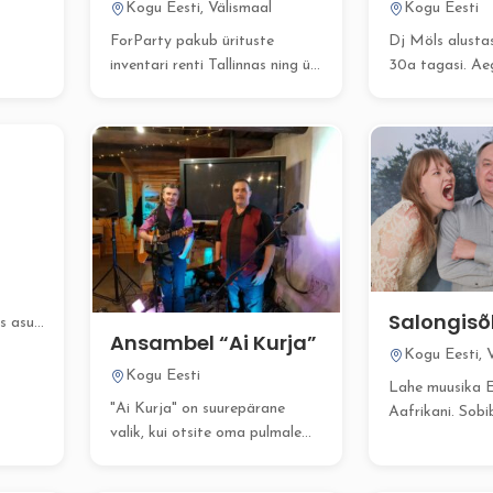
Kogu Eesti, Välismaal
Kogu Eesti
ForParty pakub ürituste
Dj Möls alusta
inventari renti Tallinnas ning üle
30a tagasi. Ae
Eesti. Meie valikust leiad...
Dj Mölsist...
Salongis
is asub
Ansambel “Ai Kurja”
Kogu Eesti, 
Kogu Eesti
Lahe muusika E
"Ai Kurja" on suurepärane
Aafrikani. Sob
valik, kui otsite oma pulmale
peiedest pulma
või peole professionaalset...
juubelitest firm
Koosseisus...