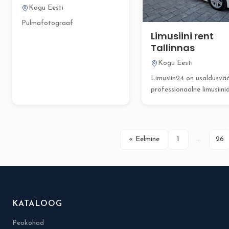
Kogu Eesti
Pulmafotograaf
Limusiini rent
Tallinnas
Kogu Eesti
Limusiin24 on usaldusvää
professionaalne limusiini
renditeenust pakkuv ett
mis aitab muuta...
« Eelmine
1
…
26
KATALOOG
Peokohad