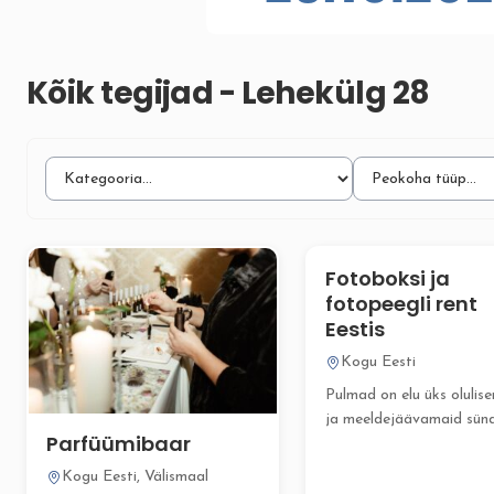
Kõik tegijad - Lehekülg 28
Fotoboksi ja
fotopeegli rent
Eestis
Kogu Eesti
Pulmad on elu üks olulis
ja meeldejäävamaid sün
Parfüümibaar
ning QuickPic fotoboksi
aitavad...
Kogu Eesti, Välismaal