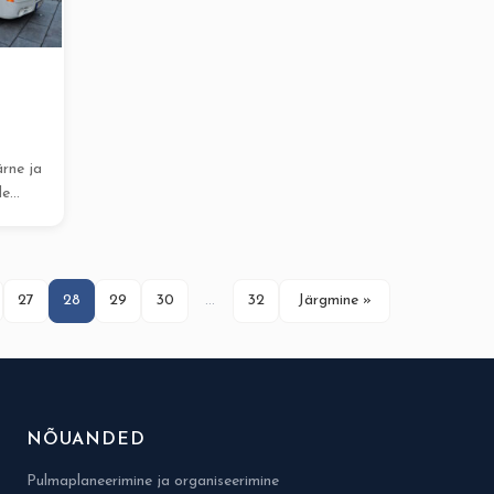
rne ja
de
evõte,
27
28
29
30
…
32
Järgmine »
NÕUANDED
Pulmaplaneerimine ja organiseerimine