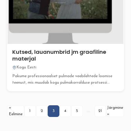
Kutsed, lauanumbrid jm graafiline
materjal
Kogu Eesti
Pakume professionaalset pulmade veebilehtede loomise
teenust, mis muudab kogu pulmakorralduse protsessi
sujuvamaks...
«
Järgmine
1
2
3
4
5
…
21
Eelmine
»