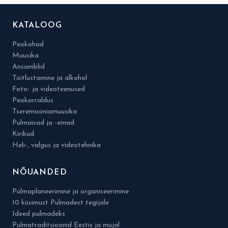
KATALOOG
Peokohad
Muusika
Ansamblid
Toitlustamine ja alkohol
Foto- ja videoteenused
Peokorraldus
Tseremooniamuusika
Pulmaisad ja -emad
Kirikud
Heli-, valgus ja videotehnika
NÕUANDED
Pulmaplaneerimine ja organiseerimine
10 küsimust Pulmadest tegijale
Ideed pulmadeks
Pulmatraditsioonid Eestis ja mujal