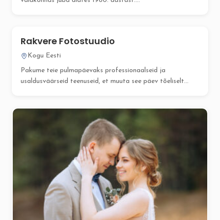
valdkonnas juba alates 1980. aastast....
Rakvere Fotostuudio
Kogu Eesti
Pakume teie pulmapäevaks professionaalseid ja
usaldusväärseid teenuseid, et muuta see päev tõeliselt...