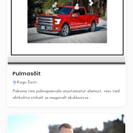
Pulmasõit
Kogu Eesti
Pakume teie pulmapäevale unustamatut elamust, viies teid
sihtkohta stiilselt ja mugavalt eksklusiivse...