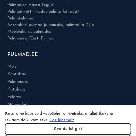
Pulmad.ee 'Aasta Tegija'
Pulmaetikett - kuidas pulmas käituda?
Pulmakülalised
Ansamblid, pulmad ja muusika, pulmad ja DJ-d
Meelelahutus pulmades
Pulmamess 'Eesti Pulmad'
PULMAD.EE
Meist
Kontaktid
Pulmamess
Kataloog
Eelarve
Nõuanded
Minu konto
Kasutame küpsiseid veebilehe toimimiseks, analüütikaks ja
Planeerimine
reklaamide kuvamiseks.
Loe lähemalt
Tegijatele
Keeldu kõigist
Noorpaaridele