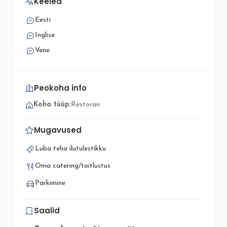
Keeled
Eesti
Inglise
Vene
Peokoha info
Koha tüüp:
Restoran
Mugavused
Luba teha ilutulestikku
Oma catering/toitlustus
Parkimine
Saalid