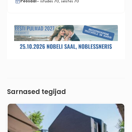
Peosaal
— istudes 70, seistes 70
Sarnased tegijad