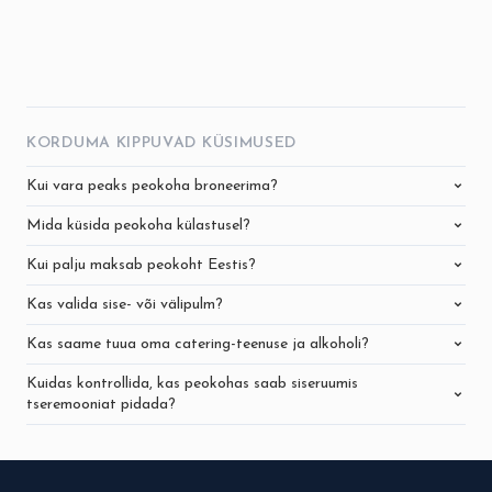
KORDUMA KIPPUVAD KÜSIMUSED
Kui vara peaks peokoha broneerima?
Mida küsida peokoha külastusel?
Kui palju maksab peokoht Eestis?
Kas valida sise- või välipulm?
Kas saame tuua oma catering-teenuse ja alkoholi?
Kuidas kontrollida, kas peokohas saab siseruumis
tseremooniat pidada?