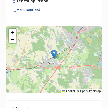
Tegevuspiirkond
Harju maakond
+
−
Leaflet
|
©
OpenStreetMap