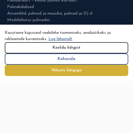
Pulmaetikett - kuidas pulmas käituda?
Pulmakülalised
Ansamblid, pulmad ja muusika, pulmad ja DJ-d
Meelelahutus pulmades
Pulmamess 'Eesti Pulmad'
Kasutame küpsiseid veebilehe toimimiseks, analüütikaks ja
reklaamide kuvamiseks.
Loe lähemalt
PULMAD.EE
Keeldu kõigist
Meist
Kohanda
Kontaktid
Pulmamess
Nõustu kõigiga
Kataloog
Eelarve
Nõuanded
Minu konto
Planeerimine
Tegijatele
Noorpaaridele
Abielu.ee