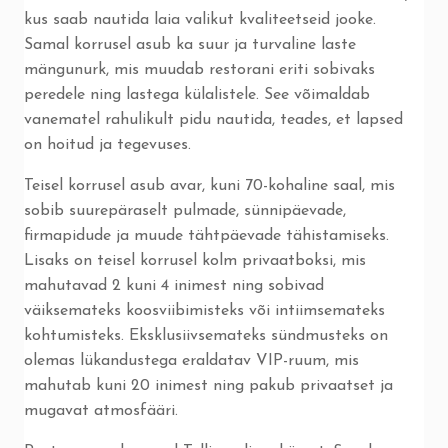
kus saab nautida laia valikut kvaliteetseid jooke.
Samal korrusel asub ka suur ja turvaline laste
mängunurk, mis muudab restorani eriti sobivaks
peredele ning lastega külalistele. See võimaldab
vanematel rahulikult pidu nautida, teades, et lapsed
on hoitud ja tegevuses.
Teisel korrusel asub avar, kuni 70-kohaline saal, mis
sobib suurepäraselt pulmade, sünnipäevade,
firmapidude ja muude tähtpäevade tähistamiseks.
Lisaks on teisel korrusel kolm privaatboksi, mis
mahutavad 2 kuni 4 inimest ning sobivad
väiksemateks koosviibimisteks või intiimsemateks
kohtumisteks. Eksklusiivsemateks sündmusteks on
olemas lükandustega eraldatav VIP-ruum, mis
mahutab kuni 20 inimest ning pakub privaatset ja
mugavat atmosfääri.