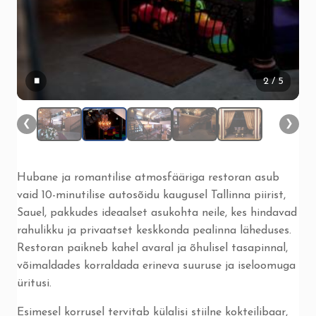
▮▮
2
/ 5
❮
❯
Hubane ja romantilise atmosfääriga restoran asub
vaid 10-minutilise autosõidu kaugusel Tallinna piirist,
Sauel, pakkudes ideaalset asukohta neile, kes hindavad
rahulikku ja privaatset keskkonda pealinna läheduses.
Restoran paikneb kahel avaral ja õhulisel tasapinnal,
võimaldades korraldada erineva suuruse ja iseloomuga
üritusi.
Esimesel korrusel tervitab külalisi stiilne kokteilibaar,