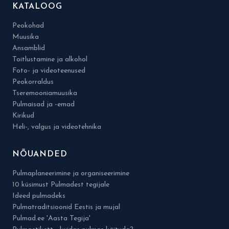
KATALOOG
Peokohad
Muusika
Ansamblid
Toitlustamine ja alkohol
Foto- ja videoteenused
Peokorraldus
Tseremooniamuusika
Pulmaisad ja -emad
Kirikud
Heli-, valgus ja videotehnika
NÕUANDED
Pulmaplaneerimine ja organiseerimine
10 küsimust Pulmadest tegijale
Ideed pulmadeks
Pulmatraditsioonid Eestis ja mujal
Pulmad.ee 'Aasta Tegija'