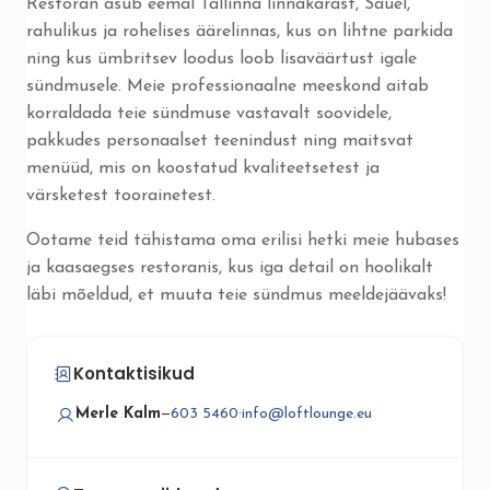
Restoran asub eemal Tallinna linnakärast, Sauel,
rahulikus ja rohelises äärelinnas, kus on lihtne parkida
ning kus ümbritsev loodus loob lisaväärtust igale
sündmusele. Meie professionaalne meeskond aitab
korraldada teie sündmuse vastavalt soovidele,
pakkudes personaalset teenindust ning maitsvat
menüüd, mis on koostatud kvaliteetsetest ja
värsketest toorainetest.
Ootame teid tähistama oma erilisi hetki meie hubases
ja kaasaegses restoranis, kus iga detail on hoolikalt
läbi mõeldud, et muuta teie sündmus meeldejäävaks!
Kontaktisikud
Merle Kalm
—
603 5460
·
info@loftlounge.eu