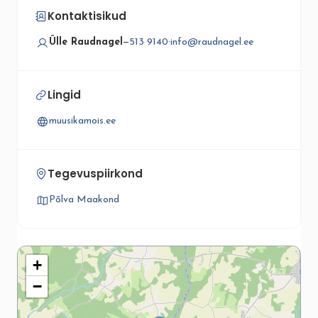
Kontaktisikud
Ülle Raudnagel
—
513 9140
·
info@raudnagel.ee
Lingid
muusikamois.ee
Tegevuspiirkond
Põlva Maakond
+
−