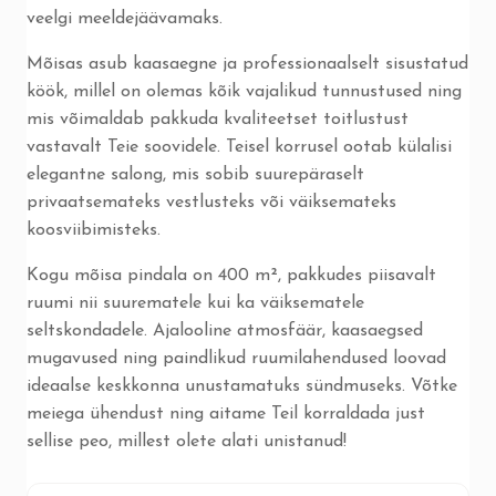
veelgi meeldejäävamaks.
Mõisas asub kaasaegne ja professionaalselt sisustatud
köök, millel on olemas kõik vajalikud tunnustused ning
mis võimaldab pakkuda kvaliteetset toitlustust
vastavalt Teie soovidele. Teisel korrusel ootab külalisi
elegantne salong, mis sobib suurepäraselt
privaatsemateks vestlusteks või väiksemateks
koosviibimisteks.
Kogu mõisa pindala on 400 m², pakkudes piisavalt
ruumi nii suurematele kui ka väiksematele
seltskondadele. Ajalooline atmosfäär, kaasaegsed
mugavused ning paindlikud ruumilahendused loovad
ideaalse keskkonna unustamatuks sündmuseks. Võtke
meiega ühendust ning aitame Teil korraldada just
sellise peo, millest olete alati unistanud!