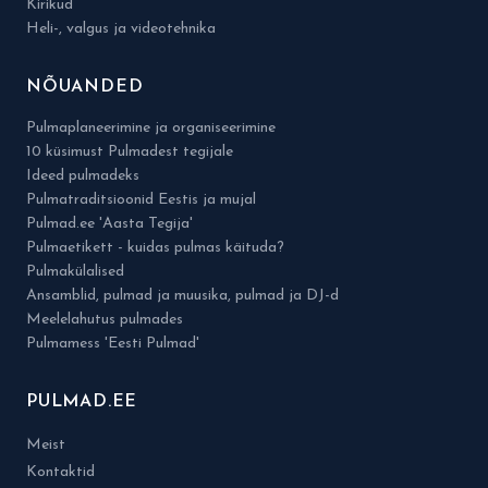
Kirikud
Heli-, valgus ja videotehnika
NÕUANDED
Pulmaplaneerimine ja organiseerimine
10 küsimust Pulmadest tegijale
Ideed pulmadeks
Pulmatraditsioonid Eestis ja mujal
Pulmad.ee 'Aasta Tegija'
Pulmaetikett - kuidas pulmas käituda?
Pulmakülalised
Ansamblid, pulmad ja muusika, pulmad ja DJ-d
Meelelahutus pulmades
Pulmamess 'Eesti Pulmad'
PULMAD.EE
Meist
Kontaktid