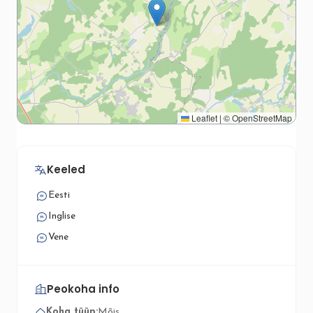
Leaflet
|
©
OpenStreetMap
Keeled
Eesti
Inglise
Vene
Peokoha info
Koha tüüp:
Mõis