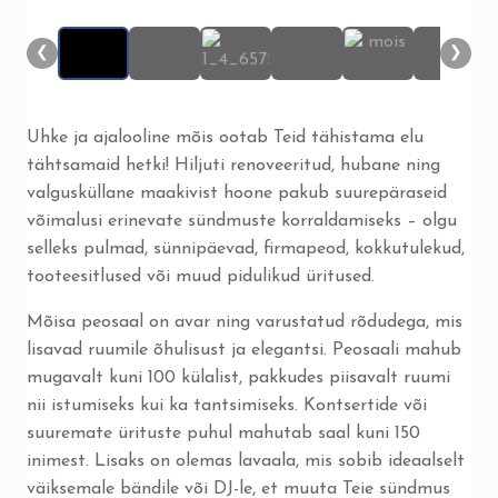
❮
❯
❮
❯
Uhke ja ajalooline mõis ootab Teid tähistama elu
tähtsamaid hetki! Hiljuti renoveeritud, hubane ning
valgusküllane maakivist hoone pakub suurepäraseid
võimalusi erinevate sündmuste korraldamiseks – olgu
selleks pulmad, sünnipäevad, firmapeod, kokkutulekud,
tooteesitlused või muud pidulikud üritused.
Mõisa peosaal on avar ning varustatud rõdudega, mis
lisavad ruumile õhulisust ja elegantsi. Peosaali mahub
mugavalt kuni 100 külalist, pakkudes piisavalt ruumi
nii istumiseks kui ka tantsimiseks. Kontsertide või
suuremate ürituste puhul mahutab saal kuni 150
inimest. Lisaks on olemas lavaala, mis sobib ideaalselt
väiksemale bändile või DJ-le, et muuta Teie sündmus