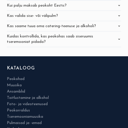
Kui palju maksab peokoht Eestis?
Kas valida sise- või välipulm?
Kas saame tuua oma catering-teenuse ja alkoholi?
Kuidas kontrollida, kas peokohas saab siseruumis
tseremooniat pidada?
KATALOOG
Peokohad
Muusika
Ansamblid
Toitlustamine ja alkohol
Foto- ja videoteenused
Peokorraldus
Tseremooniamuusika
Pulmaisad ja -emad