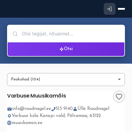
Otsi
Varbuse Muusikamõis
info@raudnagel.ee
513 9140
Ülle Raudnagel
Varbuse küla Kanepi vald, Põlvamaa, 63122
muusikamois.ee
▮▮
1
/ 9