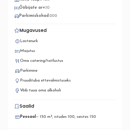
Ööbijate arv:
10
Parkimiskohad:
200
Mugavused
Lastenurk
Majutus
Oma catering/toitlustus
Parkimine
Pruudituba ettevalmistuseks
Võib tuua oma alkoholi
Saalid
Peosaal
— 150 m², istudes 100, seistes 150