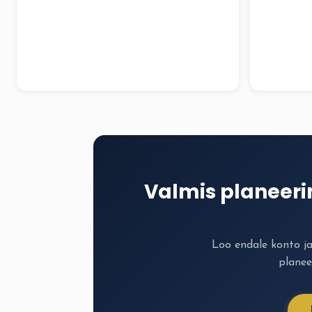
Valmis planeer
Loo endale konto j
planee