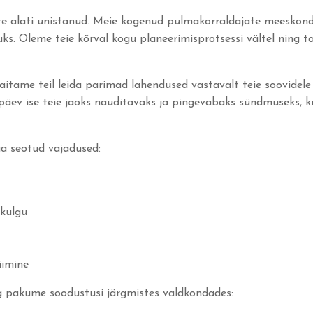
ete alati unistanud. Meie kogenud pulmakorraldajate meeskond
uks. Oleme teie kõrval kogu planeerimisprotsessi vältel ning t
aitame teil leida parimad lahendused vastavalt teie soovidele j
ev ise teie jaoks nauditavaks ja pingevabaks sündmuseks, k
ga seotud vajadused:
 kulgu
iimine
g pakume soodustusi järgmistes valdkondades: