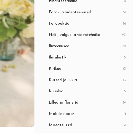
Finantseerimine
0
Foto- ja videoteenused
78
Fotoboksid
16
Heli-, valgus ja videotehnika
27
Iluteenused
20
Ilutulestik
5
Kirikud
43
Kutsed ja ilukiri
13
Küünlad
5
Lilled ja floristid
19
Mobiilne baar
11
Moeateljeed
8