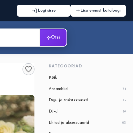
Logi sisse
Lisa ennast kataloogi
Otsi
KATEGOORIAD
Kõik
Ansamblid
74
Digi- ja trükiteenused
13
DJ-d
19
Ehted ja aksessuaarid
23