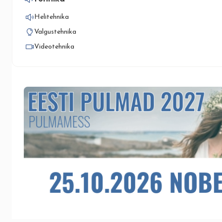
Helitehnika
Valgustehnika
Videotehnika