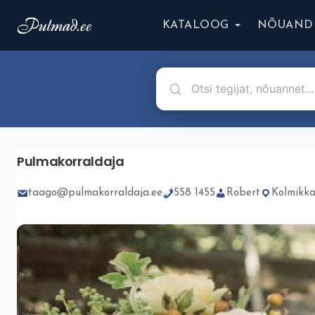
KATALOOG
NÕUAND
Pulmakorraldaja
taago@pulmakorraldaja.ee
558 1455
Robert
Kolmikkaa