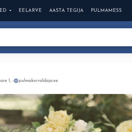
ED
EELARVE
AASTA TEGIJA
PULMAMESS
re 1, -
pulmakorraldaja.ee