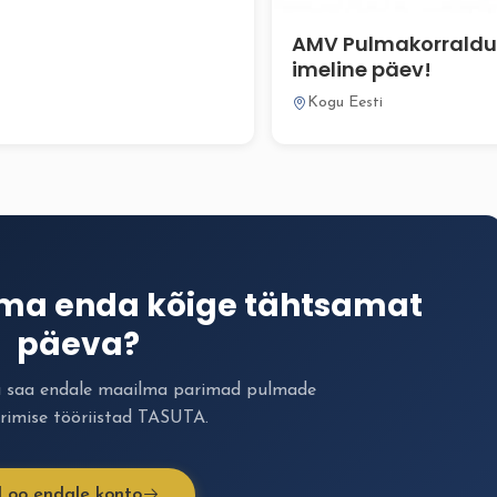
AMV Pulmakorraldus
imeline päev!
Kogu Eesti
ima enda kõige tähtsamat
päeva?
a saa endale maailma parimad pulmade
rimise tööriistad TASUTA.
Loo endale konto