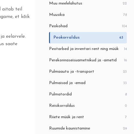
Muu meelelahutus
22
 aitab teil
Muusika
78
agame, et kõik
Peokohad
104
a eelarvele.
Peokorraldus
63
us saate
Peotarbed ja inventari rent ning müük
14
Perekonnaseisuametnikud ja -ametid
16
Pulmaauto ja -transport
23
Pulmaisad ja -emad
33
Pulmatordid
8
Reisikorraldus
0
Riiete müük ja rent
7
Ruumide kaunistamine
29