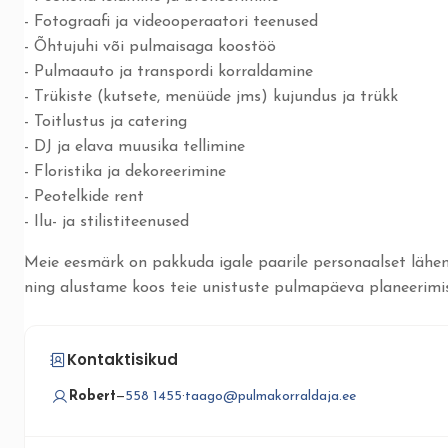
- Fotograafi ja videooperaatori teenused
- Õhtujuhi või pulmaisaga koostöö
- Pulmaauto ja transpordi korraldamine
- Trükiste (kutsete, menüüde jms) kujundus ja trükk
- Toitlustus ja catering
- DJ ja elava muusika tellimine
- Floristika ja dekoreerimine
- Peotelkide rent
- Ilu- ja stilistiteenused
Meie eesmärk on pakkuda igale paarile personaalset lähen
ning alustame koos teie unistuste pulmapäeva planeerimis
Kontaktisikud
Robert
—
558 1455
·
taago@pulmakorraldaja.ee