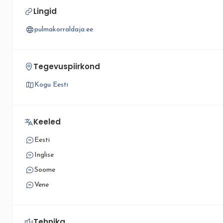
Lingid
pulmakorraldaja.ee
Tegevuspiirkond
Kogu Eesti
Keeled
Eesti
Inglise
Soome
Vene
Tehnika