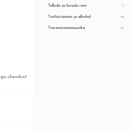
Telkide ja lavade rent
7
Toitlustamine ja alkohol
68
Tseremooniamuusika
42
iega ühendust