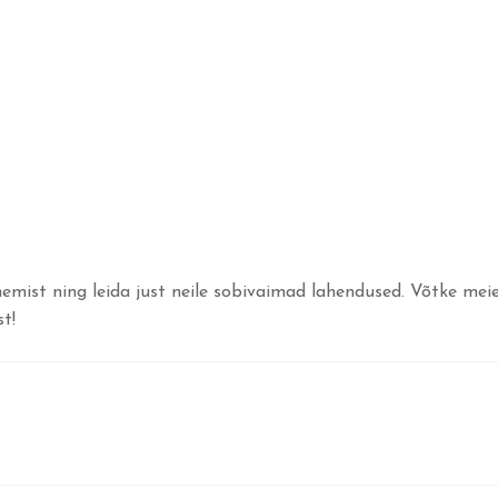
emist ning leida just neile sobivaimad lahendused. Võtke me
t!