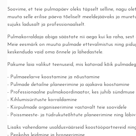
Soovime, et teie pulmapäev oleks täpselt selline, nagu ol
muuta selle erilise päeva tõeliselt meeldejäävaks ja muret
sujuks ladusalt ja professionaalselt.
Pulmakorraldaja abiga säästate nii aega kui ka raha, sest 
Meie eesmärk on muuta pulmade ettevalmistus ning pidupä
keskenduda vaid oma õnnele ja lähedastele.
Pakume laia valikut teenuseid, mis katavad kõik pulmade
- Pulmaeelarve koostamine ja nõustamine
- Pulmade detailne planeerimine ja ajakava koostamine
- Professionaalne pulmakoordinaator, kes juhib sündmuse
- Kihlumisürituste korraldamine
- Kiirpulmade organiseerimine vastavalt teie soovidele
- Poissmeeste- ja tüdrukuteõhtute planeerimine ning läbiv
Lisaks vahendame usaldusväärseid koostööpartnereid nin
- Peokoha leidmine ja broneerimine