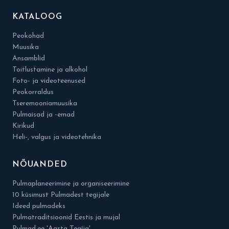
KATALOOG
Peokohad
Muusika
Ansamblid
Toitlustamine ja alkohol
Foto- ja videoteenused
Peokorraldus
Tseremooniamuusika
Pulmaisad ja -emad
Kirikud
Heli-, valgus ja videotehnika
NÕUANDED
Pulmaplaneerimine ja organiseerimine
10 küsimust Pulmadest tegijale
Ideed pulmadeks
Pulmatraditsioonid Eestis ja mujal
Pulmad.ee 'Aasta Tegija'