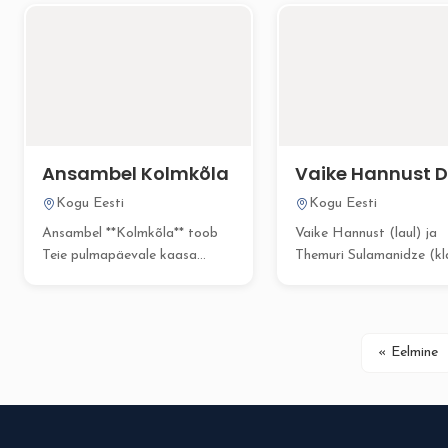
Ansambel Kolmkõla
Vaike Hannust 
Kogu Eesti
Kogu Eesti
Ansambel **Kolmkõla** toob
Vaike Hannust (laul) ja
Teie pulmapäevale kaasa
Themuri Sulamanidze (kl
romantilise, värske ja loomuliku
on professionaalne
meeleolu, mis...
muusikaduo, kes pakub...
« Eelmine