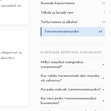
n
Ruumide kaunistamine
29
e ansambel, mis
st andekast
Telkide ja lavade rent
7
llektiiv...
Toitlustamine ja alkohol
68
Tseremooniamuusika
42
 elegantset ja
KORDUMA KIPPUVAD KÜSIMUSED
akustilist
Millist muusikat mängitakse
tseremoonial?
iatele ning
e...
Kas valida tseremooniale elav muusika
või salvestus?
Kui palju maksab tseremooniamuusika?
Kui vara peaks tseremooniamuusikut
broneerima?