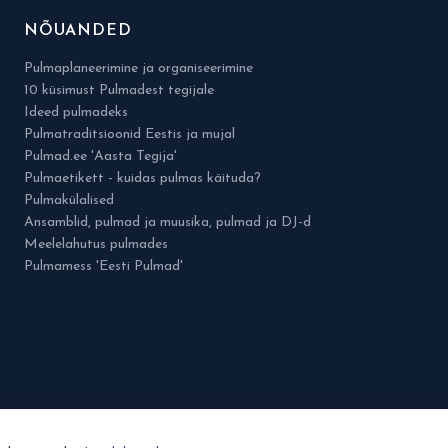
NÕUANDED
Pulmaplaneerimine ja organiseerimine
10 küsimust Pulmadest tegijale
Ideed pulmadeks
Pulmatraditsioonid Eestis ja mujal
Pulmad.ee 'Aasta Tegija'
Pulmaetikett - kuidas pulmas käituda?
Pulmakülalised
Ansamblid, pulmad ja muusika, pulmad ja DJ-d
Meelelahutus pulmades
Pulmamess 'Eesti Pulmad'