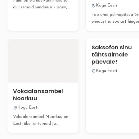
Pulm on elu üks kaunimaid ja
Kogu Eesti
olulisemaid sündmusi – päev,
mil kaks...
Too oma pulmapäeva õrn
ehedust ja soojust hinge
harfimänguga. Harfihelid
loovad sügava...
Saksofon sinu
tähtsaimale
päevale!
Kogu Eesti
Vokaalansambel
Noorkuu
Kogu Eesti
Vokaalansambel Noorkuu on
Eesti üks tuntumaid ja
pikaajalisemaid pop-jazz a
cappella koosseise,...