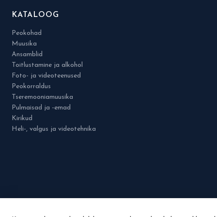
KATALOOG
Peokohad
Muusika
Ansamblid
Toitlustamine ja alkohol
Foto- ja videoteenused
Peokorraldus
Tseremooniamuusika
Pulmaisad ja -emad
Kirikud
Heli-, valgus ja videotehnika