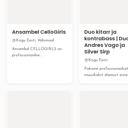
Ansambel CelloGirls
Duo kitarr ja
kontrabass | Du
Kogu Eesti, Välismaal
Andres Vago ja
Ansambel CELLOGIRLS on
Silver Sirp
professionaalne
Kogu Eesti
muusikakollektiiv, kes pakub
kõrgetasemelist elavat
Pakume professionaalse
muusikat Teie pulmale...
muusikalist elamust erine
sündmustel – olgu selleks
pulmatseremoonia, vastu
firmapidu...