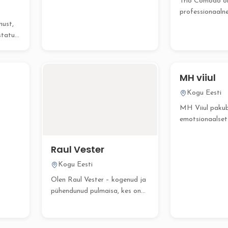
Trio Comodo o
professionaaln
koosneb kolme
ust,
vennast. Meie ko
statud
MH viiul
Kogu Eesti
MH Viiul pakub
emotsionaalset 
viiulimuusikat
pulmatseremoon
Raul Vester
teistele pidulikel
Kogu Eesti
Olen Raul Vester – kogenud ja
pühendunud pulmaisa, kes on
läbi viinud...