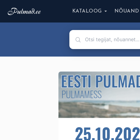
KATALOOG
NÕUAND