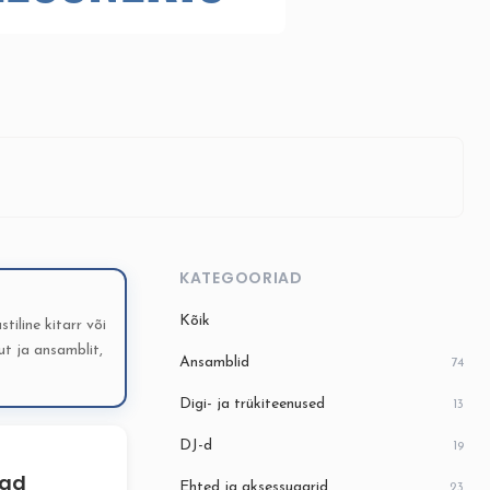
KATEGOORIAD
Kõik
tiline kitarr või
ut ja ansamblit,
Ansamblid
74
Digi- ja trükiteenused
13
DJ-d
19
jad
Ehted ja aksessuaarid
23