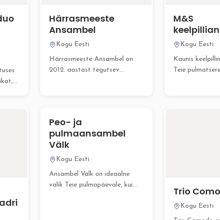
 duo
Härrasmeeste
M&S
Ansambel
keelpilli
Kogu Eesti
Kogu Eesti
Härrasmeeste Ansambel on
Kaunis keelpill
2012. aastast tegutsev
Teie pulmatser
ituses
unikaalne flöödikvartett, mis
unustamatu ja 
ikat,
on ainulaadne kogu...
atmosfääri! P
professionaals
keelpillimuusikat
Peo- ja
pulmaansambel
Välk
Kogu Eesti
Ansambel Välk on ideaalne
valik Teie pulmapäevale, kui
Trio Com
hindate kvaliteetset elavat
adri
Kogu Eesti
muusikat,...