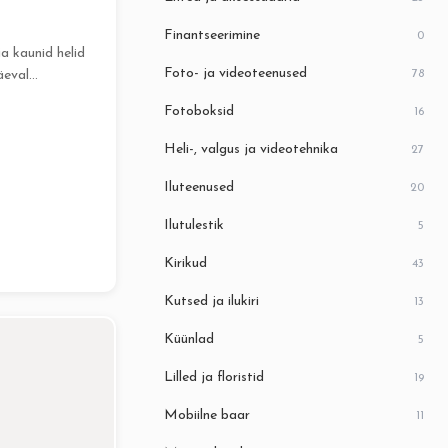
Finantseerimine
0
a kaunid helid
Foto- ja videoteenused
78
äeval
 piduliku
Fotoboksid
16
fimuusika...
Heli-, valgus ja videotehnika
27
Iluteenused
20
Ilutulestik
5
Kirikud
43
Kutsed ja ilukiri
13
Küünlad
5
Lilled ja floristid
19
Mobiilne baar
11