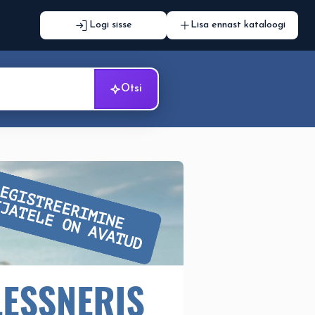
Logi sisse
Lisa ennast kataloogi
Otsi