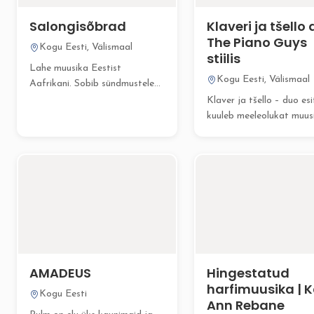
Salongisõbrad
Klaveri ja tšello
The Piano Guys
Kogu Eesti, Välismaal
stiilis
Lahe muusika Eestist
Kogu Eesti, Välismaal
Aafrikani. Sobib sündmustele
peiedest pulmadeni ja
Klaver ja tšello – duo es
juubelitest firmapidudeni.
kuuleb meeleolukat muus
Koosseisus...
mis on stiililiselt...
AMADEUS
Hingestatud
harfimuusika | K
Kogu Eesti
Ann Rebane