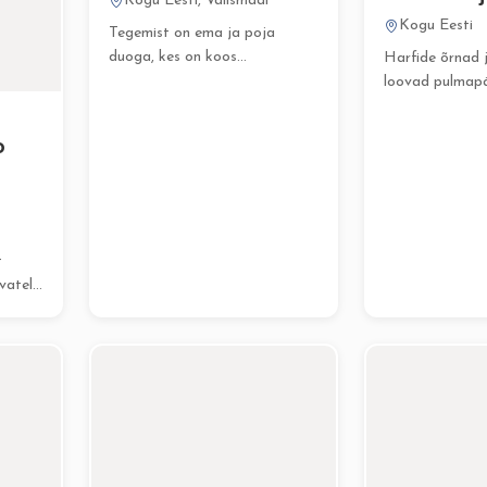
Kogu Eesti, Välismaal
Kogu Eesti
Tegemist on ema ja poja
duoga, kes on koos
Harfide õrnad j
musitseerinud juba enne,...
loovad pulmap
unustamatu ning
atmosfääri. Har
o
t
vatel
võtt,