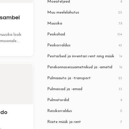
Moeateljeed
8
Muu meelelahutus
22
ansambel
Muusika
78
Peokohad
imuusika loob
104
emooniale
Peokorraldus
63
elegantse
akume
Peotarbed ja inventari rent ning müük
14
et
...
Perekonnaseisuametnikud ja -ametid
16
Pulmaauto ja -transport
23
Pulmaisad ja -emad
33
Pulmatordid
8
odo
Reisikorraldus
0
Riiete müük ja rent
7