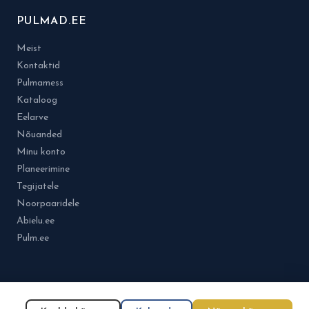
PULMAD.EE
Meist
Kontaktid
Pulmamess
Kataloog
Eelarve
Nõuanded
Minu konto
Planeerimine
Tegijatele
Noorpaaridele
Abielu.ee
Pulm.ee