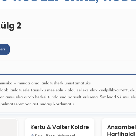
ülg 2
eeri
uusika — muuda oma laulatushetk unustamatuks
oob laulatusele täiusliku meeleolu – olgu selleks elav keelpillikvartett, akus
niamuusika aitab hetkel tunda end päriselt erilisena. Siit leiad 27 muusik
u pulmatseremooniast midagi kordumatu.
Kertu & Valter Koldre
Ansambel
Harfihald