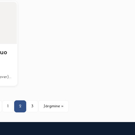
Duo
aver)
1
2
3
Järgmine »