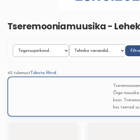
Tseremooniamuusika - Lehek
Filtr
42 tulemust
Tühista filtrid
Tseremooniam
Õige muusika l
koor. Tseremoo
kes teevad s