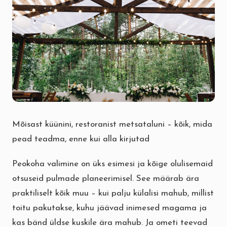
Mõisast küünini, restoranist metsataluni – kõik, mida
pead teadma, enne kui alla kirjutad
Peokoha valimine on üks esimesi ja kõige olulisemaid
otsuseid pulmade planeerimisel. See määrab ära
praktiliselt kõik muu – kui palju külalisi mahub, millist
toitu pakutakse, kuhu jäävad inimesed magama ja
kas bänd üldse kuskile ära mahub. Ja ometi teevad