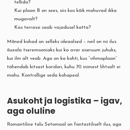
tellida?
Kui plaan B on sees, siis kas kõik mahuvad ikka
mugavalt?
Kas terrassi saab vajadusel katta?
Mõned kohad on selleks ideaalsed – neil on nii ilus
õueala tseremooniaks kui ka avar siseruum juhuks,
kui ilm alt veab. Aga on ka kohti, kus “vihmaplaan”
tähendab kitsast koridori, kuhu 70 inimest lihtsalt ei
mahu. Kontrollige seda kohapeal.
Asukoht ja logistika – igav,
aga oluline
Romantiline talu Setomaal on fantastiliselt ilus, aga