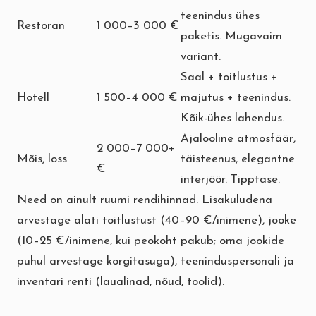
teenindus ühes
Restoran
1 000–3 000 €
paketis. Mugavaim
variant.
Saal + toitlustus +
Hotell
1 500–4 000 €
majutus + teenindus.
Kõik-ühes lahendus.
Ajalooline atmosfäär,
2 000–7 000+
Mõis, loss
täisteenus, elegantne
€
interjöör. Tipptase.
Need on ainult ruumi rendihinnad. Lisakuludena
arvestage alati toitlustust (40–90 €/inimene), jooke
(10–25 €/inimene, kui peokoht pakub; oma jookide
puhul arvestage korgitasuga), teeninduspersonali ja
inventari renti (laualinad, nõud, toolid).