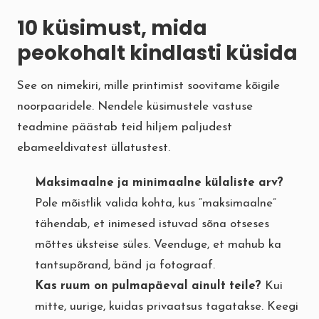
10 küsimust, mida
peokohalt kindlasti küsida
See on nimekiri, mille printimist soovitame kõigile
noorpaaridele. Nendele küsimustele vastuse
teadmine päästab teid hiljem paljudest
ebameeldivatest üllatustest.
Maksimaalne ja minimaalne külaliste arv?
Pole mõistlik valida kohta, kus “maksimaalne”
tähendab, et inimesed istuvad sõna otseses
mõttes üksteise süles. Veenduge, et mahub ka
tantsupõrand, bänd ja fotograaf.
Kas ruum on pulmapäeval ainult teile?
Kui
mitte, uurige, kuidas privaatsus tagatakse. Keegi