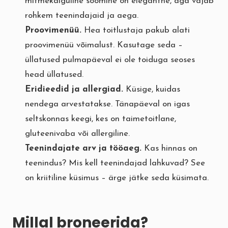
mitmekäiguline söömine on elegantne, aga vajab
rohkem teenindajaid ja aega.
Proovimenüü.
Hea toitlustaja pakub alati
proovimenüü võimalust. Kasutage seda –
üllatused pulmapäeval ei ole toiduga seoses
head üllatused.
Eridieedid ja allergiad.
Küsige, kuidas
nendega arvestatakse. Tänapäeval on igas
seltskonnas keegi, kes on taimetoitlane,
gluteenivaba või allergiline.
Teenindajate arv ja tööaeg.
Kas hinnas on
teenindus? Mis kell teenindajad lahkuvad? See
on kriitiline küsimus – ärge jätke seda küsimata.
Millal broneerida?