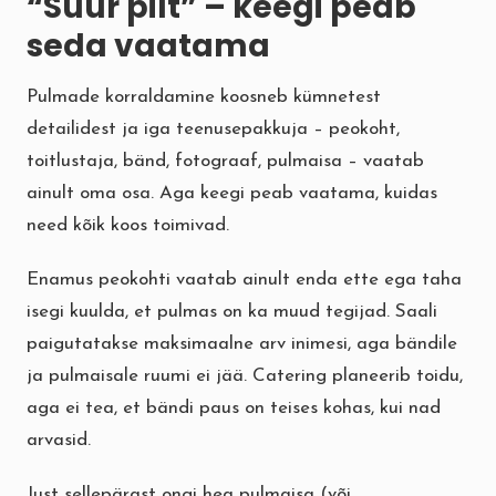
“Suur pilt” – keegi peab
seda vaatama
Pulmade korraldamine koosneb kümnetest
detailidest ja iga teenusepakkuja – peokoht,
toitlustaja, bänd, fotograaf, pulmaisa – vaatab
ainult oma osa. Aga keegi peab vaatama, kuidas
need kõik koos toimivad.
Enamus peokohti vaatab ainult enda ette ega taha
isegi kuulda, et pulmas on ka muud tegijad. Saali
paigutatakse maksimaalne arv inimesi, aga bändile
ja pulmaisale ruumi ei jää. Catering planeerib toidu,
aga ei tea, et bändi paus on teises kohas, kui nad
arvasid.
Just sellepärast ongi hea pulmaisa (või