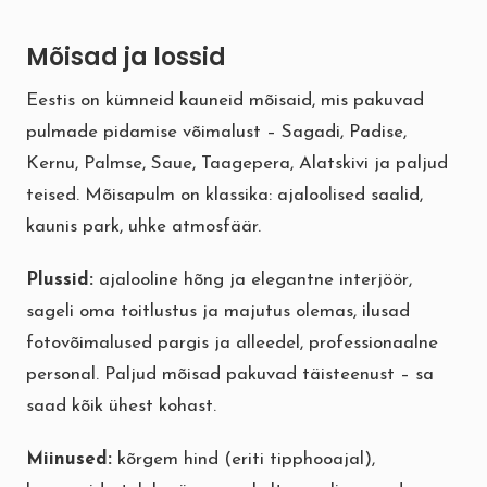
Mõisad ja lossid
Eestis on kümneid kauneid mõisaid, mis pakuvad
pulmade pidamise võimalust – Sagadi, Padise,
Kernu, Palmse, Saue, Taagepera, Alatskivi ja paljud
teised. Mõisapulm on klassika: ajaloolised saalid,
kaunis park, uhke atmosfäär.
Plussid:
ajalooline hõng ja elegantne interjöör,
sageli oma toitlustus ja majutus olemas, ilusad
fotovõimalused pargis ja alleedel, professionaalne
personal. Paljud mõisad pakuvad täisteenust – sa
saad kõik ühest kohast.
Miinused:
kõrgem hind (eriti tipphooajal),