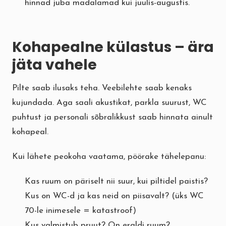
hinnad juba madalamad kui juulis-augustis.
Kohapealne külastus – ära
jäta vahele
Pilte saab ilusaks teha. Veebilehte saab kenaks
kujundada. Aga saali akustikat, parkla suurust, WC
puhtust ja personali sõbralikkust saab hinnata ainult
kohapeal.
Kui lähete peokoha vaatama, pöörake tähelepanu:
Kas ruum on päriselt nii suur, kui piltidel paistis?
Kus on WC-d ja kas neid on piisavalt? (üks WC
70-le inimesele = katastroof)
Kus valmistub pruut? On eraldi ruum?