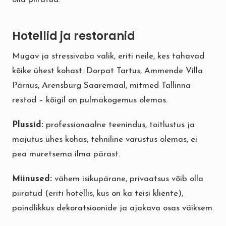
Hotellid ja restoranid
Mugav ja stressivaba valik, eriti neile, kes tahavad
kõike ühest kohast. Dorpat Tartus, Ammende Villa
Pärnus, Arensburg Saaremaal, mitmed Tallinna
restod – kõigil on pulmakogemus olemas.
Plussid:
professionaalne teenindus, toitlustus ja
majutus ühes kohas, tehniline varustus olemas, ei
pea muretsema ilma pärast.
Miinused:
vähem isikupärane, privaatsus võib olla
piiratud (eriti hotellis, kus on ka teisi kliente),
paindlikkus dekoratsioonide ja ajakava osas väiksem.