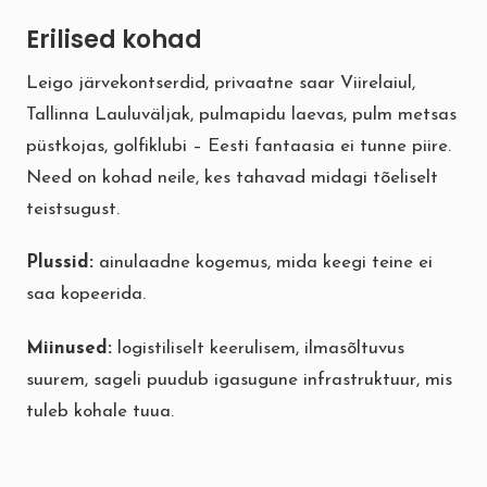
Erilised kohad
Leigo järvekontserdid, privaatne saar Viirelaiul,
Tallinna Lauluväljak, pulmapidu laevas, pulm metsas
püstkojas, golfiklubi – Eesti fantaasia ei tunne piire.
Need on kohad neile, kes tahavad midagi tõeliselt
teistsugust.
Plussid:
ainulaadne kogemus, mida keegi teine ei
saa kopeerida.
Miinused:
logistiliselt keerulisem, ilmasõltuvus
suurem, sageli puudub igasugune infrastruktuur, mis
tuleb kohale tuua.