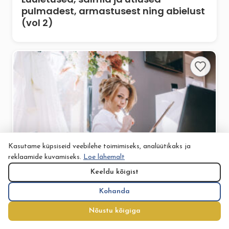
pulmadest, armastusest ning abielust
(vol 2)
Kasutame küpsiseid veebilehe toimimiseks, analüütikaks ja
reklaamide kuvamiseks.
Loe lähemalt
Keeldu kõigist
Kohanda
IDEED PULMADEKS
Nõustu kõigiga
Pulmakorraldaja – kas kallis lõbu või
peo päästja?