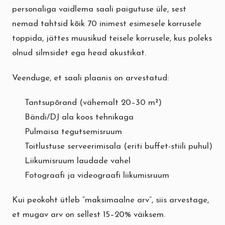
personaliga vaidlema saali paigutuse üle, sest
nemad tahtsid kõik 70 inimest esimesele korrusele
toppida, jättes muusikud teisele korrusele, kus poleks
olnud silmsidet ega head akustikat.
Veenduge, et saali plaanis on arvestatud:
Tantsupõrand (vähemalt 20–30 m²)
Bändi/DJ ala koos tehnikaga
Pulmaisa tegutsemisruum
Toitlustuse serveerimisala (eriti buffet-stiili puhul)
Liikumisruum laudade vahel
Fotograafi ja videograafi liikumisruum
Kui peokoht ütleb “maksimaalne arv”, siis arvestage,
et mugav arv on sellest 15–20% väiksem.