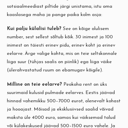
sotsiaalmeediast piltide järgi unistama, istu oma
kaaslasega maha ja pange paika kolm asja:
Kui palju külalisi tuleb?
See on kõige olulisem
number, sest sellest sõltub kõik. 30 inimest ja 100
inimest on täiesti erinev pidu, erinev koht ja erinev
eelarve. Ärge valige kohta, mis on teie seltskonnale
liiga suur (tühjas saalis on piinlik) ega liiga väike
(ülerahvastatud ruum on ebamugav kõigile).
Milline on teie eelarve?
Peokoha rent on üks
suurimaid kulusid pulmade eelarves. Eestis jäävad
hinnad vahemikku 500–7000 eurot, olenevalt kohast
ja hooajast. Mõisad ja eksklusiivsed saalid võivad
maksta üle 4000 euro, samas kui väiksemad talud
või külakeskused jäävad 500–1500 euro vahele. Ja