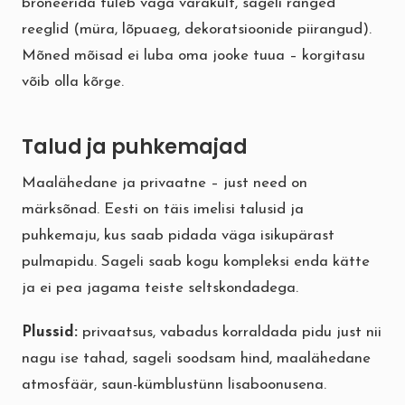
broneerida tuleb väga varakult, sageli ranged
reeglid (müra, lõpuaeg, dekoratsioonide piirangud).
Mõned mõisad ei luba oma jooke tuua – korgitasu
võib olla kõrge.
Talud ja puhkemajad
Maalähedane ja privaatne – just need on
märksõnad. Eesti on täis imelisi talusid ja
puhkemaju, kus saab pidada väga isikupärast
pulmapidu. Sageli saab kogu kompleksi enda kätte
ja ei pea jagama teiste seltskondadega.
Plussid:
privaatsus, vabadus korraldada pidu just nii
nagu ise tahad, sageli soodsam hind, maalähedane
atmosfäär, saun-kümblustünn lisaboonusena.