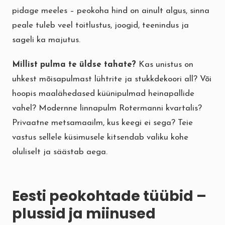
pidage meeles – peokoha hind on ainult algus, sinna
peale tuleb veel toitlustus, joogid, teenindus ja
sageli ka majutus.
Millist pulma te üldse tahate?
Kas unistus on
uhkest mõisapulmast lühtrite ja stukkdekoori all? Või
hoopis maalähedased küünipulmad heinapallide
vahel? Modernne linnapulm Rotermanni kvartalis?
Privaatne metsamaailm, kus keegi ei sega? Teie
vastus sellele küsimusele kitsendab valiku kohe
oluliselt ja säästab aega.
Eesti peokohtade tüübid –
plussid ja miinused