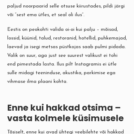
paljud noorpaarid selle otsuse kiirustades, pildi järgi
või “sest ema ütles, et seal oli ilus”.
Eestis on peokohti valida oi-oi kui palju – mõisad,
lossid, küünid, talud, restoranid, hotellid, puhkemajad,
laevad ja isegi metsas püstkojas saab pulmi pidada.
Valik on suur, aga just see suurest valikust ei tohi
end pimestada lasta. Ilus pilt Instagramis ei ütle
sulle midagi teeninduse, akustika, parkimise ega
vihmase ilma plaani kohta.
Enne kui hakkad otsima –
vasta kolmele küsimusele
Tõsiselt, enne kui avad ühtegi veebilehte või hakkad