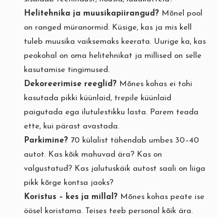
Helitehnika ja muusikapiirangud?
Mõnel pool
on ranged müranormid. Küsige, kas ja mis kell
tuleb muusika vaiksemaks keerata. Uurige ka, kas
peokohal on oma helitehnikat ja millised on selle
kasutamise tingimused.
Dekoreerimise reeglid?
Mõnes kohas ei tohi
kasutada pikki küünlaid, trepile küünlaid
paigutada ega ilutulestikku lasta. Parem teada
ette, kui pärast avastada.
Parkimine?
70 külalist tähendab umbes 30–40
autot. Kas kõik mahuvad ära? Kas on
valgustatud? Kas jalutuskäik autost saali on liiga
pikk kõrge kontsa jaoks?
Koristus – kes ja millal?
Mõnes kohas peate ise
öösel koristama. Teises teeb personal kõik ära.