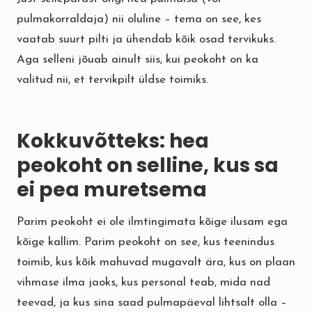
pulmakorraldaja) nii oluline – tema on see, kes
vaatab suurt pilti ja ühendab kõik osad tervikuks.
Aga selleni jõuab ainult siis, kui peokoht on ka
valitud nii, et tervikpilt üldse toimiks.
Kokkuvõtteks: hea
peokoht on selline, kus sa
ei pea muretsema
Parim peokoht ei ole ilmtingimata kõige ilusam ega
kõige kallim. Parim peokoht on see, kus teenindus
toimib, kus kõik mahuvad mugavalt ära, kus on plaan
vihmase ilma jaoks, kus personal teab, mida nad
teevad, ja kus sina saad pulmapäeval lihtsalt olla –