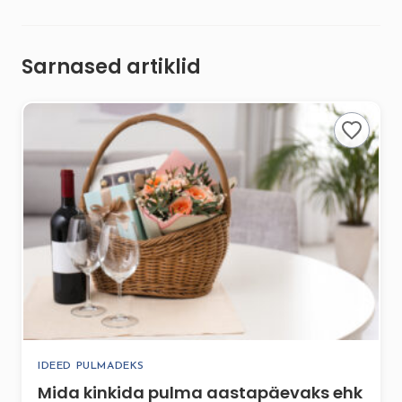
Sarnased artiklid
IDEED PULMADEKS
Mida kinkida pulma aastapäevaks ehk