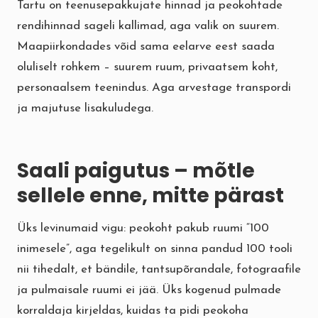
Tartu on teenusepakkujate hinnad ja peokohtade
rendihinnad sageli kallimad, aga valik on suurem.
Maapiirkondades võid sama eelarve eest saada
oluliselt rohkem – suurem ruum, privaatsem koht,
personaalsem teenindus. Aga arvestage transpordi
ja majutuse lisakuludega.
Saali paigutus – mõtle
sellele enne, mitte pärast
Üks levinumaid vigu: peokoht pakub ruumi “100
inimesele”, aga tegelikult on sinna pandud 100 tooli
nii tihedalt, et bändile, tantsupõrandale, fotograafile
ja pulmaisale ruumi ei jää. Üks kogenud pulmade
korraldaja kirjeldas, kuidas ta pidi peokoha