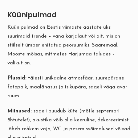
Küünipulmad
Küünipulmad on Eestis viimaste aastate üks
suurimaid trende – vana karjalaut või ait, mis on
stiilselt ümber ehitatud peoruumiks. Saaremaal,
Mooste mõisas, mitmetes Harjumaa taludes –
valikut on.
Plussid:
täiesti unikaalne atmosfäär, suurepärane
fotopaik, maalähasus ja isikupära, sageli väga avar
ruum.
Miinused:
sageli puudub küte (mõtle septembri
õhtutele!), akustika võib olla keeruline, dekoreerimist
läheb rohkem vaja, WC ja pesemisvõimalused võivad
olla piiratud.