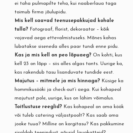
ei taha pulmapilte teha, kui naaberlaua taga
toimub firma jõulupidu.
Mis kell saavad teenusepakkujad kohale
tulla?
Fotograaf, florist, dekoraator – kõik
vajavad aega ettevalmistuseks. Mõnes kohas
lubatakse siseneda alles paar tundi enne pidu.
Kas ja mis kell on peo lõpuaeg?
On kohti, kus
kell 23 on lõpp – siis alles algas tants. Uurige ka,
kas rakendub tasu lisanduvate tundide eest.
Majutus – mitmele ja mis hinnaga?
Küsige ka
hommikusööki ja check-out’i aega. Kui kohapeal
majutust pole, uurige, kus on lähim võimalus.
Toitlustuse reeglid?
Kas kohapeal on oma köök
või tuleb catering väljastpoolt? Kas saab oma
jooke tuua? Milline on korgitasu? Kas pakkumine
sisaldab teenindust, nõusid, lauakatteid?