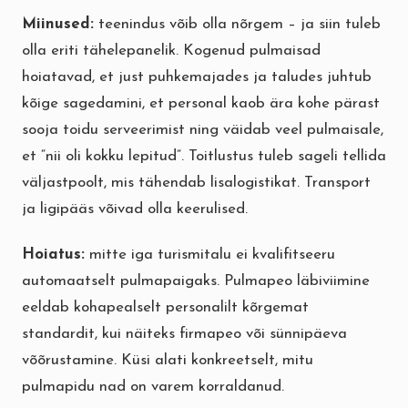
Miinused:
teenindus võib olla nõrgem – ja siin tuleb
olla eriti tähelepanelik. Kogenud pulmaisad
hoiatavad, et just puhkemajades ja taludes juhtub
kõige sagedamini, et personal kaob ära kohe pärast
sooja toidu serveerimist ning väidab veel pulmaisale,
et “nii oli kokku lepitud”. Toitlustus tuleb sageli tellida
väljastpoolt, mis tähendab lisalogistikat. Transport
ja ligipääs võivad olla keerulised.
Hoiatus:
mitte iga turismitalu ei kvalifitseeru
automaatselt pulmapaigaks. Pulmapeo läbiviimine
eeldab kohapealselt personalilt kõrgemat
standardit, kui näiteks firmapeo või sünnipäeva
võõrustamine. Küsi alati konkreetselt, mitu
pulmapidu nad on varem korraldanud.