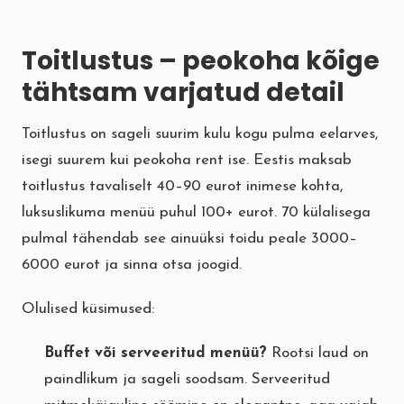
Toitlustus – peokoha kõige
tähtsam varjatud detail
Toitlustus on sageli suurim kulu kogu pulma eelarves,
isegi suurem kui peokoha rent ise. Eestis maksab
toitlustus tavaliselt 40–90 eurot inimese kohta,
luksuslikuma menüü puhul 100+ eurot. 70 külalisega
pulmal tähendab see ainuüksi toidu peale 3000–
6000 eurot ja sinna otsa joogid.
Olulised küsimused:
Buffet või serveeritud menüü?
Rootsi laud on
paindlikum ja sageli soodsam. Serveeritud