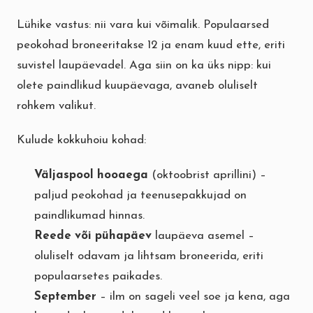
Lühike vastus: nii vara kui võimalik. Populaarsed
peokohad broneeritakse 12 ja enam kuud ette, eriti
suvistel laupäevadel. Aga siin on ka üks nipp: kui
olete paindlikud kuupäevaga, avaneb oluliselt
rohkem valikut.
Kulude kokkuhoiu kohad:
Väljaspool hooaega
(oktoobrist aprillini) –
paljud peokohad ja teenusepakkujad on
paindlikumad hinnas.
Reede või pühapäev
laupäeva asemel –
oluliselt odavam ja lihtsam broneerida, eriti
populaarsetes paikades.
September
– ilm on sageli veel soe ja kena, aga