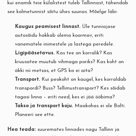
kui enamik teie külalistest tuleb Tallinnast, tähendab
see kolmetunnist sõitu ühes suunas. Mõelge läbi:
Kaugus peamisest linnast.
Üle tunniajase
autosõidu hakkab olema koormav, eriti
vanematele inimestele ja lastega peredele.
Ligipääsetavus.
Kas tee on korralik? Kas
kruusatee muutub vihmaga poriks? Kas koht on
äkki nii metsas, et GPS ka ei aita?
Transport.
Kui peokoht on kaugel, kes korraldab
transpordi? Buss? Tellimustransport? Kes sõidab
tagasi linna – eriti need, kes ei jää ööbima?
Takso ja transport koju.
Maakohas ei ole Bolti.
Planeeri see ette.
Hea teada:
suuremates linnades nagu Tallinn ja