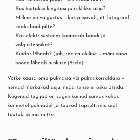
Kus hoitakse kingitusi ja isiklikke asju?
Milline on valgustus – kas piisavalt, et fotograaf
saaks häid pilte?
Kas elektrisüsteem kannatab bändi ja
valgustehnikat?
Kuidas lõhnab? (jah, see on oluline – mõni vana
hoone lõhnab niiskuse järele)
Võtke kaasa oma pulmaisa või pulmakorraldaja –
nemad märkavad asju, mida te ise ei oska otsida.
Kogenud tegijad on sageli käinud samas kohas
kümnetel pulmadel ja teavad täpselt, mis seal
töötab ja mis mitte.