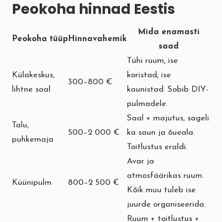
Peokoha hinnad Eestis
Mida enamasti
Peokoha tüüp
Hinnavahemik
saad
Tühi ruum, ise
Külakeskus,
koristad, ise
300–800 €
lihtne saal
kaunistad. Sobib DIY-
pulmadele.
Saal + majutus, sageli
Talu,
500–2 000 €
ka saun ja õueala.
puhkemaja
Toitlustus eraldi.
Avar ja
atmosfäärikas ruum.
Küünipulm
800–2 500 €
Kõik muu tuleb ise
juurde organiseerida.
Ruum + toitlustus +