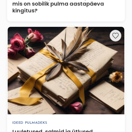
mis on sobilik pulma aastapäeva
kingitus?
IDEED PULMADEKS
Luuletused, salmid ja ütlused