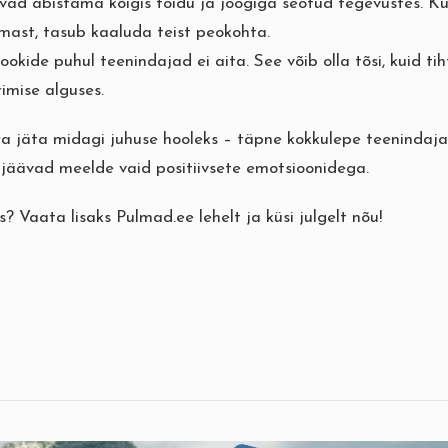
ad abistama kõigis toidu ja joogiga seotud tegevustes. Ku
mast, tasub kaaluda teist peokohta.
okide puhul teenindajad ei aita. See võib olla tõsi, kuid tih
rimise alguses.
ra jäta midagi juhuse hooleks – täpne kokkulepe teenindaj
 jäävad meelde vaid positiivsete emotsioonidega.
s? Vaata lisaks
Pulmad.ee
lehelt ja küsi julgelt nõu!