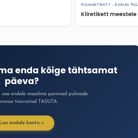
PULMAETIKETT - KUIDAS PU
Kiiretikett meestele
ima enda kõige tähtsamat
päeva?
a saa endale maailma parimad pulmade
rimise tööriistad TASUTA.
Loo endale konto