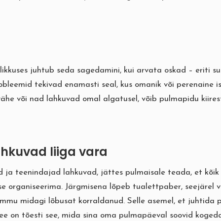
elikkuses juhtub seda sagedamini, kui arvata oskad – eriti 
eemid tekivad enamasti seal, kus omanik või perenaine ise
 vähe või nad lahkuvad omal algatusel, võib pulmapidu kiire
ahkuvad liiga vara
d ja teenindajad lahkuvad, jättes pulmaisale teada, et kõik
se organiseerima. Järgmisena lõpeb tualettpaber, seejärel 
 ammu midagi lõbusat korraldanud. Selle asemel, et juhtida 
see on tõesti see, mida sina oma pulmapäeval soovid koged