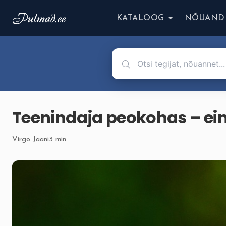
KATALOOG
NÕUAND
Teenindaja peokohas – ei
Virgo Jaani
3 min