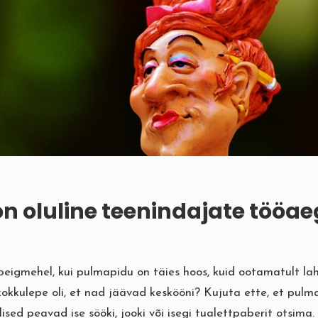
n oluline teenindajate tööae
 peigmehel, kui pulmapidu on täies hoos, kuid ootamatult l
kokkulepe oli, et nad jäävad keskööni? Kujuta ette, et pulm
ised peavad ise sööki, jooki või isegi tualettpaberit otsima. 