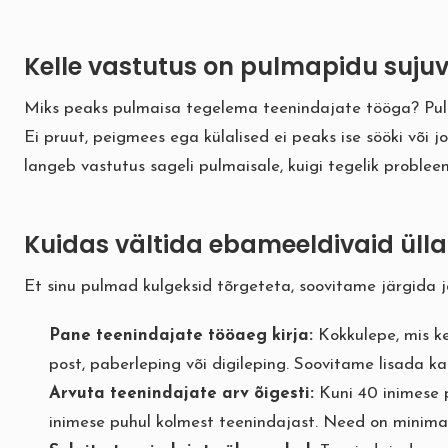
Kelle vastutus on pulmapidu suju
Miks peaks pulmaisa tegelema teenindajate tööga? Pulm
Ei pruut, peigmees ega külalised ei peaks ise sööki või 
langeb vastutus sageli pulmaisale, kuigi tegelik proble
Kuidas vältida ebameeldivaid üll
Et sinu pulmad kulgeksid tõrgeteta, soovitame järgida 
Pane teenindajate tööaeg kirja:
Kokkulepe, mis ke
post, paberleping või digileping. Soovitame lisada ka 
Arvuta teenindajate arv õigesti:
Kuni 40 inimese p
inimese puhul kolmest teenindajast. Need on minima