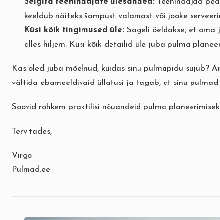
Selgita teenindajate ülesanded:
Teenindajad peav
keeldub näiteks šampust valamast või jooke serveeri
Küsi kõik tingimused üle:
Sageli öeldakse, et oma jo
alles hiljem. Küsi kõik detailid üle juba pulma planee
Kas oled juba mõelnud, kuidas sinu pulmapidu sujub? Ä
vältida ebameeldivaid üllatusi ja tagab, et sinu pulmad
Soovid rohkem praktilisi nõuandeid pulma planeerimisek
Tervitades,
Virgo
Pulmad.ee