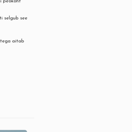
i peokoht
ti selgub see
atega aitab