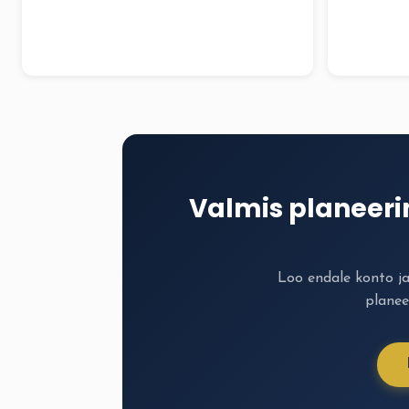
Valmis planeer
Loo endale konto j
planee