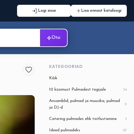
Logi sisse
Lisa ennast kataloogi
Otsi
KATEGOORIAD
Kõik
10 küsimust Pulmadest tegijale
34
Ansamblid, pulmad ja muusika, pulmad
11
ja DJ-d
Catering pulmades ehk toitlustamine
3
Ideed pulmadeks
27