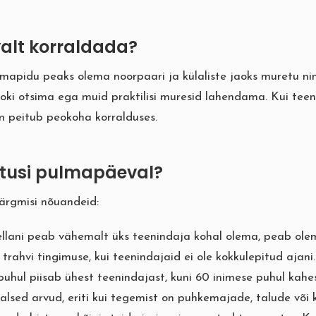
valt korraldada?
apidu peaks olema noorpaari ja külaliste jaoks muretu ni
jooki otsima ega muid praktilisi muresid lahendama. Kui teen
em peitub peokoha korralduses.
atusi pulmapäeval?
järgmisi nõuandeid:
llani peab vähemalt üks teenindaja kohal olema, peab olema
trahvi tingimuse, kui teenindajaid ei ole kokkulepitud ajani.
uhul piisab ühest teenindajast, kuni 60 inimese puhul kahe
alsed arvud, eriti kui tegemist on puhkemajade, talude või