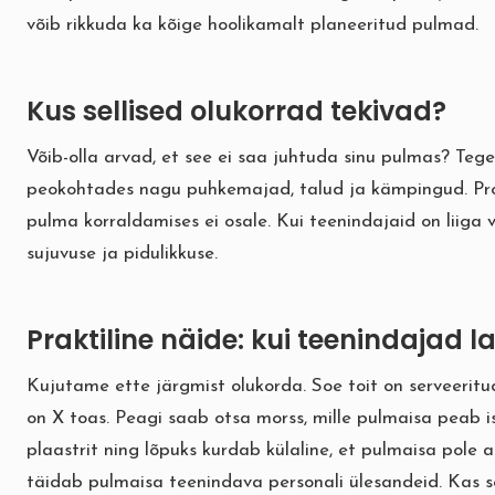
võib rikkuda ka kõige hoolikamalt planeeritud pulmad.
Kus sellised olukorrad tekivad?
Võib-olla arvad, et see ei saa juhtuda sinu pulmas? Teg
peokohtades nagu puhkemajad, talud ja kämpingud. Probl
pulma korraldamises ei osale. Kui teenindajaid on liiga
sujuvuse ja pidulikkuse.
Praktiline näide: kui teenindajad l
Kujutame ette järgmist olukorda. Soe toit on serveeritu
on X toas. Peagi saab otsa morss, mille pulmaisa peab i
plaastrit ning lõpuks kurdab külaline, et pulmaisa pole
täidab pulmaisa teenindava personali ülesandeid. Kas 