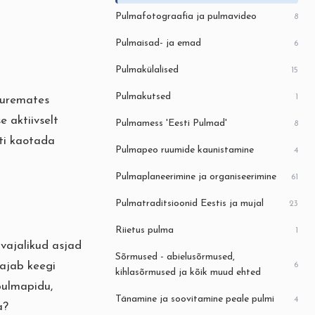
Pulmafotograafia ja pulmavideo
8
Pulmaisad- ja emad
6
Pulmakülalised
15
Pulmakutsed
1
suuremates
 aktiivselt
Pulmamess 'Eesti Pulmad'
8
sti kaotada
Pulmapeo ruumide kaunistamine
4
Pulmaplaneerimine ja organiseerimine
61
Pulmatraditsioonid Eestis ja mujal
23
Riietus pulma
1
 vajalikud asjad
Sõrmused - abielusõrmused,
vajab keegi
6
kihlasõrmused ja kõik muud ehted
pulmapidu,
Tänamine ja soovitamine peale pulmi
4
a?