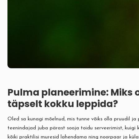
Pulma planeerimine: Miks o
täpselt kokku leppida?
Oled sa kunagi mõelnud, mis tunne võiks olla pruudil ja
teenindajad juba pärast sooja toidu serveerimist, kuigi 
kõiki praktilisi muresid lahendama ning noorpaar ja külal