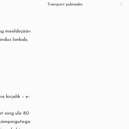
Transport pulmades
3
ng meeldejääv.
indus lonkab,
 kirjalik – e-
st ning üle 80
 kämpingutega.