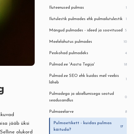
Iluteenused pulmas
1
Ilutulestik pulmades ehk pulmailutulestik
1
Mängud pulmades - ideed ja soovitused
5
Meelelahutus pulmades
10
Peokohad pulmadeks
4
Pulmad.ee 'Aasta Tegija'
18
Pulmad.ee SEO ehk kuidas meil veebis
1
läheb
g
Pulmadega ja abiellumisega seotud
0
seadusandlus
Pulmaeelarve
8
ahkuvad
aisa jääb üksi
Pulmaetikett - kuidas pulmas
17
käituda?
Selline olukord