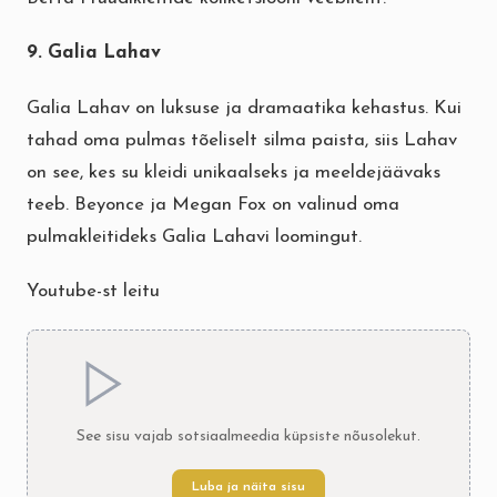
9. Galia Lahav
Galia Lahav on luksuse ja dramaatika kehastus. Kui
tahad oma pulmas tõeliselt silma paista, siis Lahav
on see, kes su kleidi unikaalseks ja meeldejäävaks
teeb. Beyonce ja Megan Fox on valinud oma
pulmakleitideks Galia Lahavi loomingut.
Youtube-st leitu
See sisu vajab sotsiaalmeedia küpsiste nõusolekut.
Luba ja näita sisu