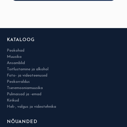
KATALOOG
Peokohad
Muusika
Ansamblid
Toitlustamine ja alkohol
Foto- ja videoteenused
Peokorraldus
Tseremooniamuusika
Pulmaisad ja -emad
Kirikud
Heli-, valgus ja videotehnika
NÕUANDED