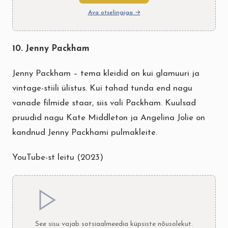
Ava otselingiga →
10. Jenny Packham
Jenny Packham – tema kleidid on kui glamuuri ja
vintage-stiili ülistus. Kui tahad tunda end nagu
vanade filmide staar, siis vali Packham. Kuulsad
pruudid nagu Kate Middleton ja Angelina Jolie on
kandnud Jenny Packhami pulmakleite.
YouTube-st leitu (2023)
See sisu vajab sotsiaalmeedia küpsiste nõusolekut.