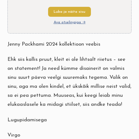
Luba ja näita sisu
Ava otselingiga →
Jenny Packhami 2024 kollektioon veebis
Ehk siis kallis pruut, kleit ei ole lihtsalt riietus – see
on statement! Ja need kümme disainerit on valmis
sinu suurt päeva veelgi suuremaks tegema. Valik on
sinu, aga ma olen kindel, et ükskõik millise neist valid,
sa ei pea pettuma. Muuseas, kui keegi leiab minu
elukaaslasele ka midagi stiilset, siis andke teada!
Lugupidamisega
Virgo