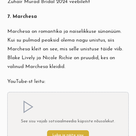
Zuhair Murad Bridal 2024 veebileht
7. Marchesa
Marchesa on romantika ja naiselikkuse sünonüüm.
Kui su pulmad peaksid olema nagu unistus, siis
Marchesa kleit on see, mis selle unistuse täide viib.
Blake Lively ja Nicole Richie on pruudid, kes on
valinud Marchesa kleidid.
YouTube-st leitu:
See sisu vajab sotsiaalmeedia küpsiste nõusolekut.
Luba ja näita sisu