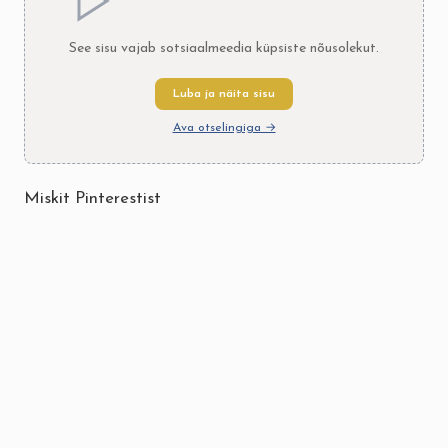
See sisu vajab sotsiaalmeedia küpsiste nõusolekut.
Luba ja näita sisu
Ava otselingiga →
Miskit Pinterestist