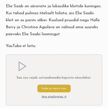
Elie Saab on säravate ja luksuslike kleitide kuningas.
Kui tahad pulmas tõeliselt hiilata, siis Elie Saabi
kleit on su parim sõber. Kuulsad pruudid nagu Halle
Berry ja Christina Aguilera on valinud oma suureks
päevaks Elie Saabi loomingut.
YouTube-st leitu:
See sisu vajab sotsiaalmeedia küpsiste nõusolekut.
Luba ja näita sisu
Ava otselingiga →