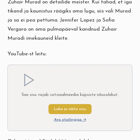
Zuhair Murad on detailide meister. Kui tahad, et iga
tikand ja kaunistus räägiks oma lugu, siis vali Murad
ja sa ei pea pettuma. Jennifer Lopez ja Sofia
Vergara on oma pulmapäeval kandnud Zuhair
Muradi imekauneid kleite.
YouTube-st leitu:
See sisu vajab sotsiaalmeedia küpsiste nõusolekut.
Luba ja näita sisu
Ava otselingiga →