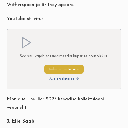
Witherspoon ja Britney Spears.
YouTube-st leitu:
See sisu vajab sotsiaalmeedia küpsiste nõusolekut.
Luba ja näita sisu
Ava otselingiga →
Monique Lhuillier 2025 kevadise kollektsiooni
veebileht.
3. Elie Saab