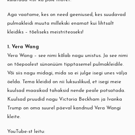
Aga vaatame, kes on need geeniused, kes suudavad
pulmakleidi muuta millekski enamat kui lihtsalt
kleidiks – tõeliseks meistriteoseks!
1. Vera Wang
Vera Wang – see nimi kõlab nagu unistus. Ja see nimi
on tõepoolest sünonüüm tipptasemel pulmakleidile.
Või siis nagu midagi, mida sa ei julge isegi unes välja
öelda. Tema kleidid on nii luksuslikud, et isegi meie
kuulsad maasikad tahaksid nende peale potsatada.
Kuulsad pruudid nagu Victoria Beckham ja Ivanka
Trump on oma suurel päeval kandnud Vera Wangi
kleite.
YouTube-st leitu: