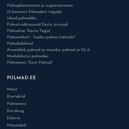
Pulmaplaneerimine ja organiseerimine
10 küsimust Pulmadest tegijale
Ideed pulmadeks
Pulmatraditsioonid Eestis ja mujal
Pulmad.ee 'Aasta Tegija'
Pulmaetikett - kuidas pulmas käituda?
Pulmakülalised
Ansamblid, pulmad ja muusika, pulmad ja DJ-d
Meelelahutus pulmades
Pulmamess 'Eesti Pulmad'
PULMAD.EE
Meist
Kontaktid
Pulmamess
Kataloog
Eelarve
Nõuanded