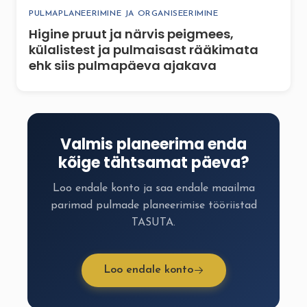
PULMAPLANEERIMINE JA ORGANISEERIMINE
Higine pruut ja närvis peigmees,
külalistest ja pulmaisast rääkimata
ehk siis pulmapäeva ajakava
Valmis planeerima enda
kõige tähtsamat päeva?
Loo endale konto ja saa endale maailma
parimad pulmade planeerimise tööriistad
TASUTA.
Loo endale konto