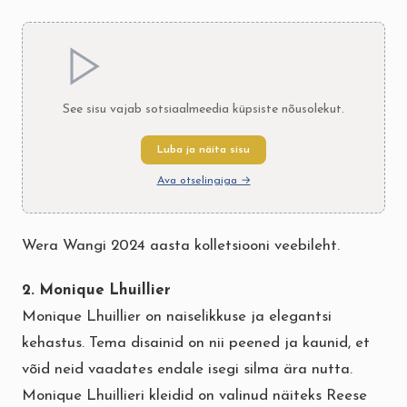
See sisu vajab sotsiaalmeedia küpsiste nõusolekut.
Luba ja näita sisu
Ava otselingiga →
Wera Wangi 2024 aasta kolletsiooni veebileht.
2. Monique Lhuillier
Monique Lhuillier on naiselikkuse ja elegantsi
kehastus. Tema disainid on nii peened ja kaunid, et
võid neid vaadates endale isegi silma ära nutta.
Monique Lhuillieri kleidid on valinud näiteks Reese