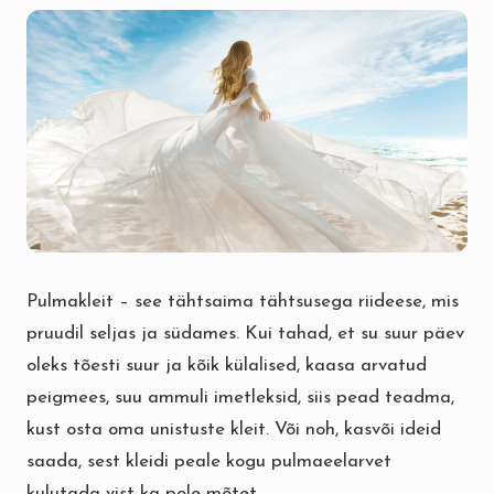
Pulmakleit – see tähtsaima tähtsusega riideese, mis
pruudil seljas ja südames. Kui tahad, et su suur päev
oleks tõesti suur ja kõik külalised, kaasa arvatud
peigmees, suu ammuli imetleksid, siis pead teadma,
kust osta oma unistuste kleit. Või noh, kasvõi ideid
saada, sest kleidi peale kogu pulmaeelarvet
kulutada vist ka pole mõtet.